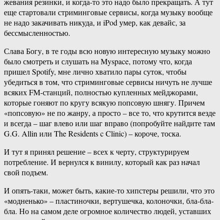
жевания резинки, и когда-то это надо было прекращать. А тут
еще стартовали стриминговые сервисы, когда музыку вообще
не надо закачивать никуда, и iPod умер, как девайс, за
бессмысленностью.
Слава Богу, в те годы всю новую интересную музыку можно
было смотреть и слушать на Myspace, потому что, когда
пришел Spotify, мне лично хватило пары суток, чтобы
убедиться в том, что стриминговые сервисы ничуть не лучше
всяких FM-станций, полностью купленных мейджорами,
которые гоняют по кругу всякую попсовую шнягу. Причем
«попсовую» не по жанру, а просто – все то, что крутится везде
и всегда – шаг влево или шаг вправо (попробуйте найдите там
G.G. Allin или The Residents c Clinic) – короче, тоска.
И тут я принял решение – всех к черту, структурируем
потребление. И вернулся к винилу, который как раз начал
свой подъем.
И опять-таки, может быть, какие-то хипстеры решили, что это
«модненько» – пластиночки, вертушечка, колоночки, бла-бла-
бла. Но на самом деле огромное количество людей, уставших