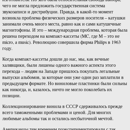
чего не могла предложить государственная система
звукозаписи и дистрибуции. Правда, в какой-то момент
возникла проблема физических размеров носителя – катушки
занимали очень много места, равно как и сами катушечные
магнитофоны. И это – международная проблема, которая была
решена переходом на компакт-кассеты (MC, где М – это не
micro, а music). Революцию совершила фирма Philips в 1963
году.
Когда компакт-кассеты дошли до нас, мы, как вечные
халявщики, были лишены одного важного аспекта этого
перехода – людям на Западе пришлось покупать легальные
выпуски альбомов, за которые они уже один раз заплатили в
предыдущем формате. Но виниловые пластинки были сильны
как никогда, и, казалось, ничто не могло поколебать их
позиции.
Коллекционирование винила в СССР сдерживалось прежде
всего таможенными проблемами и ценой. Для многих
любимые альбомы так и остались несбыточной мечтой.
Американцы тем временем поэкспериментировали с так