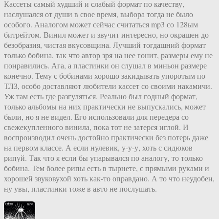
Кассеты самый худший и слабый формат по качеству,
наслушался от души в свое время, выбора тогда не было
особого. Аналогом может сейчас считаться mp3 со 128ым
битрейтом. Винил может и звучит интересно, но окрашен до
безобразия, чистая вкусовщина. Лучший тогдашний формат
только бобина, так что автор зря на нее гонит, размеры ему не
понравились. Ага, а пластинки он слушал в миньон размере
конечно. Тему с бобинами хорошо закидывать упоротым по
ТЛЗ, особо доставляют любители кассет со своими накамичи.
Уж там есть где разгуляться. Реально был годный формат,
только альбомы на них практически не выпускались, может
были, но я не видел. Его использовали для передера со
свежекупленного винила, пока тот не затерся иглой. И
воспроизводил очень достойно практически без потерь даже
на первом классе. А если нулевик, у-у-у, хоть с сидюков
рипуй. Так что я если бы упарывался по аналогу, то только
бобина. Тем более рипы есть в тырнете, с прямыми руками и
хорошей звуковухой хоть как-то оправдано. А то что неудобен,
ну увы, пластинки тоже в авто не послушать.