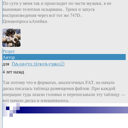
По сути у меня так и происходит по части музыки, я не
вынимаю телепхон искармана.. Треки и запуск
воспроизведения через всё тот же 747D..
Ценавопроса кАпейки.
Proper
Автор
для
Ոሉαዙҿτα ಭҿҝҿሉҿʓяҝα〄
4 лет назад
Так потому что в форматах, аналогичных FAT, на начало
диска писалась таблица размещения файлов. При каждой
операции туда лазали головки и переписывали эту таблицу —
вот начало диска и изнашивалось.