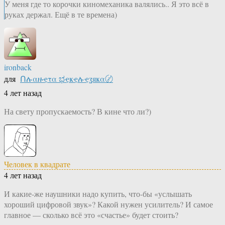
У меня где то корочки киномеханика валялись.. Я это всё в
руках держал. Ещё в те времена)
ironback
для
Ոሉαዙҿτα ಭҿҝҿሉҿʓяҝα〄
4 лет назад
На свету пропускаемость? В кине что ли?)
Человек в квадрате
4 лет назад
И какие-же наушники надо купить, что-бы «услышать
хороший цифровой звук»? Какой нужен усилитель? И самое
главное — сколько всё это «счастье» будет стоить?