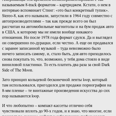
называемым 8-track форматом – картриджем. Кстати, о нем в
интервью вспоминает Стинг: «это был конкретный тупик».
Stereo-8, как его называли, запустили в 1964 году совместно с
автопроизводителями – так как прежде всего он был
рассчитан на автомобильные магнитолы и на бум продаж авто
в США, к которому мы не имели вообще никакого
отношения. Но после 1978 года формат сдулся. Да и выглядел
он совершенно по-дурацки, если честно. А еще он продавался
с заранее записанной музыкой – туда невозможно было
ничего записать самому, и, стало быть, для авто приходилось
снова покупать то, что, возможно, у тебя дома стояло в виде
виниловой пластинки. То есть платить два раза за свой Dark
Side of The Moon.
Зато принцип кольцевой бесконечной ленты loop, который
там использовался, пригодился для продажи порнографии на
8-мм пленке – те винтажные произведения искусства до сих
пор называются loop.
И что любопытно – компакт-кассеты отлично себя
чувствовали вплоть до 90-х годов, и я знаю, что многие, если