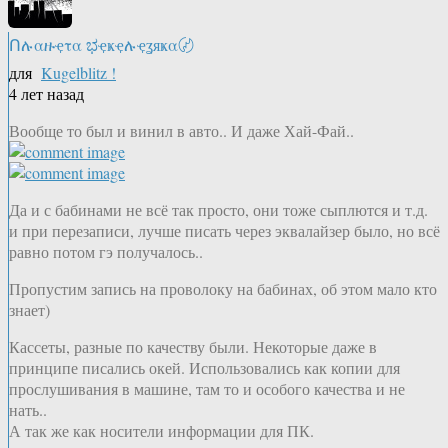
Ոሉαዙҿτα ಭҿҝҿሉҿʓяҝα〄
для
Kugelblitz !
4 лет назад
Вообще то был и винил в авто.. И даже Хай-Фай..
Да и с бабинами не всё так просто, они тоже сыплются и т.д.
и при перезаписи, лучше писать через эквалайзер было, но всё
равно потом гэ получалось..
Пропустим запись на проволоку на бабинах, об этом мало кто
знает)
Кассеты, разные по качеству были. Некоторые даже в
принципе писались окей. Использовались как копии для
прослушивания в машине, там то и особого качества и не
нать..
А так же как носители информации для ПК.