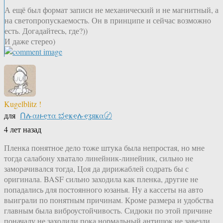
А ещё был формат записи не механический и не магнитный, а
на светопропускаемость. Он в принципе и сейчас возможно
есть. Догадайтесь, где?))
И даже стерео)
Kugelblitz !
для
Ոሉαዙҿτα ಭҿҝҿሉҿʓяҝα〄
4 лет назад
Пленка понятное дело тоже штука была непростая, но мне
тогда салабону хватало линейник-линейник, сильно не
заморачивался тогда, Цоя да дирижаблей содрать бы с
оригинала. BASF сильно заходила как пленка, другие не
попадались для постоянного юзанья. Ну а кассеты на авто
выиграли по понятным причинам. Кроме размера и удобства
главным была виброустойчивость. Сидюки по этой причине
поначалу не заходили пока нормальный антишок не завезли.