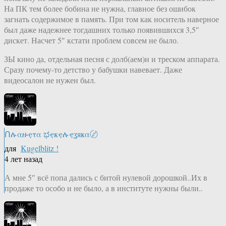
На ПК тем более бобина не нужна, главное без ошибок
загнать содержимое в память. При том как носитель наверное
был даже надежнее тогдашних только появившихся 3,5″
дискет. Насчет 5″ кстати проблем совсем не было.
ЗЫ кино да, отдельная песня с долб(аем)и и треском аппарата.
Сразу почему-то детство у бабушки навевает. Даже
видеосалон не нужен был.
Ոሉαዙҿτα ಭҿҝҿሉҿʓяҝα〄
для
Kugelblitz !
4 лет назад
А мне 5″ всё попа дались с битой нулевой дорошкой..Их в
продаже то особо и не было, а в институте нужны были..