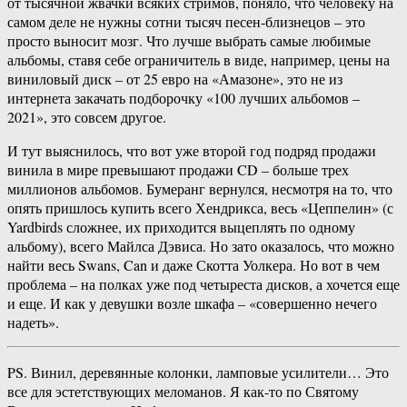
от тысячной жвачки всяких стримов, поняло, что человеку на
самом деле не нужны сотни тысяч песен-близнецов – это
просто выносит мозг. Что лучше выбрать самые любимые
альбомы, ставя себе ограничитель в виде, например, цены на
виниловый диск – от 25 евро на «Амазоне», это не из
интернета закачать подборочку «100 лучших альбомов –
2021», это совсем другое.
И тут выяснилось, что вот уже второй год подряд продажи
винила в мире превышают продажи CD – больше трех
миллионов альбомов. Бумеранг вернулся, несмотря на то, что
опять пришлось купить всего Хендрикса, весь «Цеппелин» (с
Yardbirds сложнее, их приходится выцеплять по одному
альбому), всего Майлса Дэвиса. Но зато оказалось, что можно
найти весь Swans, Can и даже Скотта Уолкера. Но вот в чем
проблема – на полках уже под четыреста дисков, а хочется еще
и еще. И как у девушки возле шкафа – «совершенно нечего
надеть».
PS. Винил, деревянные колонки, ламповые усилители… Это
все для эстетствующих меломанов. Я как-то по Святому