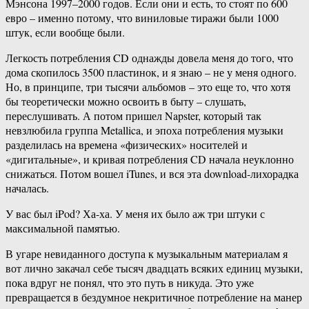
Мэнсона 1997–2000 годов. Если они и есть, то стоят по 600
евро – именно потому, что виниловые тиражи были 1000
штук, если вообще были.
Легкость потребления CD однажды довела меня до того, что
дома скопилось 3500 пластинок, и я знаю – не у меня одного.
Но, в принципе, три тысячи альбомов – это еще то, что хотя
бы теоретически можно освоить в быту – слушать,
переслушивать. А потом пришел Napster, который так
невзлюбила группа Metallica, и эпоха потребления музыки
разделилась на времена «физических» носителей и
«дигитальные», и кривая потребления CD начала неуклонно
снижаться. Потом вошел iTunes, и вся эта download-лихорадка
началась.
У вас был iPod? Ха-ха. У меня их было аж три штуки с
максимальной памятью.
В угаре невиданного доступа к музыкальным материалам я
вот лично закачал себе тысяч двадцать всяких единиц музыки,
пока вдруг не понял, что это путь в никуда. Это уже
превращается в бездумное некритичное потребление на манер