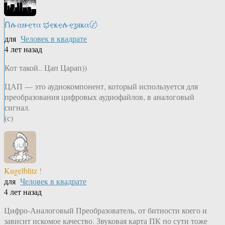
Ոሉαዙҿτα ಭҿҝҿሉҿʓяҝα〄
для
Человек в квадрате
4 лет назад
Кот такой.. Цап Царап))
ЦАП — это аудиокомпонент, который используется для
преобразования цифровых аудиофайлов, в аналоговый
сигнал.
(с)
Kugelblitz !
для
Человек в квадрате
4 лет назад
Цифро-Аналоговый Преобразователь, от битности коего и
зависит искомое качество. Звуковая карта ПК по сути тоже