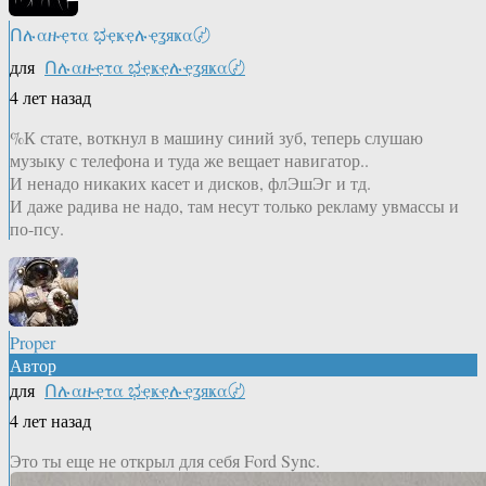
Ոሉαዙҿτα ಭҿҝҿሉҿʓяҝα〄
для
Ոሉαዙҿτα ಭҿҝҿሉҿʓяҝα〄
4 лет назад
%К стате, воткнул в машину синий зуб, теперь слушаю
музыку с телефона и туда же вещает навигатор..
И ненадо никаких касет и дисков, флЭшЭг и тд.
И даже радива не надо, там несут только рекламу увмассы и
по-псу.
Proper
Автор
для
Ոሉαዙҿτα ಭҿҝҿሉҿʓяҝα〄
4 лет назад
Это ты еще не открыл для себя Ford Sync.