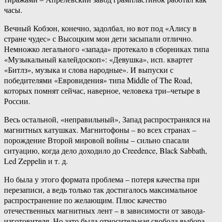
часы.
Вечный Кобзон, конечно, задолбал, но вот под «Алису в
стране чудес» с Высоцким мои дети засыпали отлично.
Немножко легального «запада» протекало в сборниках типа
«Музыкальный калейдоскоп»: «Девушка», исп. квартет
«Битлз», музыка и слова народные». И выпуски с
победителями «Евровидения» типа Middle of The Road,
которых помнят сейчас, наверное, человека три–четыре в
России.
Весь остальной, «неправильный», Запад распространялся на
магнитных катушках. Магнитофоны – во всех странах –
порождение Второй мировой войны – сильно спасали
ситуацию, когда дело доходило до Creedence, Black Sabbath,
Led Zeppelin и т. д.
Но была у этого формата проблема – потеря качества при
перезаписи, а ведь только так достигалось максимальное
распространение по желающим. Плюс качество
отечественных магнитных лент – в зависимости от завода-
изготовителя. Но зато была относительная свобода выбора,