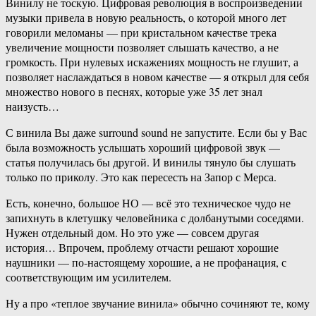
Винилу не тоскую. Цифровая революция в воспроизведении
музыки привела в новую реальность, о которой много лет
говорили меломаны — при кристальном качестве трека
увеличение мощности позволяет слышать качество, а не
громкость. При нулевых искажениях мощность не глушит, а
позволяет наслаждаться в новом качестве — я открыл для себя
множество нового в песнях, которые уже 35 лет знал
наизусть…
С винила Вы даже surround sound не запустите. Если бы у Вас
была возможность услышать хороший цифровой звук —
статья получилась бы другой. И винилы тянуло бы слушать
только по приколу. Это как пересесть на Запор с Мерса.
Есть, конечно, большое НО — всё это техническое чудо не
запихнуть в клетушку человейника с долбанутыми соседями.
Нужен отдельный дом. Но это уже — совсем другая
история… Впрочем, проблему отчасти решают хорошие
наушники — по-настоящему хорошие, а не профанация, с
соответствующим им усилителем.
Ну а про «теплое звучание винила» обычно сочиняют те, кому