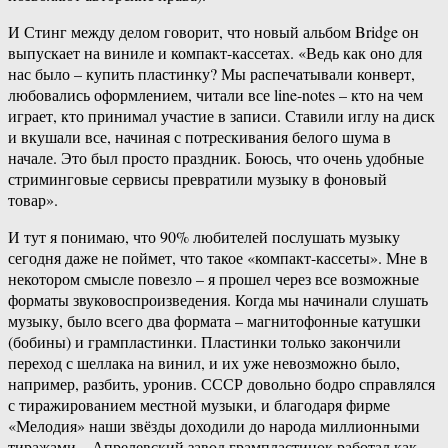
И Стинг между делом говорит, что новый альбом Bridge он
выпускает на виниле и компакт-кассетах. «Ведь как оно для
нас было – купить пластинку? Мы распечатывали конверт,
любовались оформлением, читали все line-notes – кто на чем
играет, кто принимал участие в записи. Ставили иглу на диск
и вкушали все, начиная с потрескивания белого шума в
начале. Это был просто праздник. Боюсь, что очень удобные
стриминговые сервисы превратили музыку в фоновый
товар».
И тут я понимаю, что 90% любителей послушать музыку
сегодня даже не поймет, что такое «компакт-кассеты». Мне в
некотором смысле повезло – я прошел через все возможные
форматы звуковоспроизведения. Когда мы начинали слушать
музыку, было всего два формата – магнитофонные катушки
(бобины) и грампластинки. Пластинки только закончили
переход с шеллака на винил, и их уже невозможно было,
например, разбить, уронив. СССР довольно бодро справлялся
с тиражированием местной музыки, и благодаря фирме
«Мелодия» наши звёзды доходили до народа миллионными
тиражами – Апрелевский завод грампластинок работал как