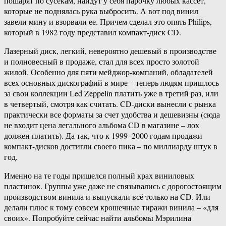
пошарят по сусекам, найдут у себя парочку любых кассет,
которые не поднялась рука выбросить. А вот под винил
завели мину и взорвали ее. Причем сделал это опять Philips,
который в 1982 году представил компакт-диск CD.
Лазерный диск, легкий, невероятно дешевый в производстве
и полновесный в продаже, стал для всех просто золотой
жилой. Особенно для пяти мейджор-компаний, обладателей
всех основных дискографий в мире – теперь людям пришлось
за свои коллекции Led Zeppelin платить уже в третий раз, или
в четвертый, смотря как считать. CD-диски вынесли с рынка
практически все форматы за счет удобства и дешевизны (сюда
не входит цена легального альбома CD в магазине – лох
должен платить). Да так, что к 1999–2000 годам продажи
компакт-дисков достигли своего пика – по миллиарду штук в
год.
Именно на те годы пришелся полный крах виниловых
пластинок. Группы уже даже не связывались с дорогостоящим
производством винила и выпускали всё только на CD. Или
делали плюс к тому совсем крошечные тиражи винила – «для
своих». Попробуйте сейчас найти альбомы Мэрилина