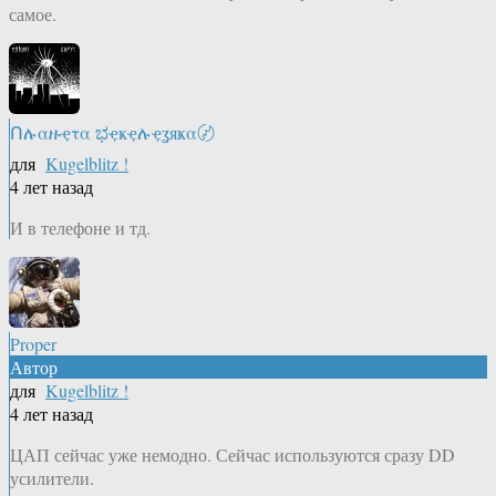
самое.
Ոሉαዙҿτα ಭҿҝҿሉҿʓяҝα〄
для
Kugelblitz !
4 лет назад
И в телефоне и тд.
Proper
Автор
для
Kugelblitz !
4 лет назад
ЦАП сейчас уже немодно. Сейчас используются сразу DD
усилители.