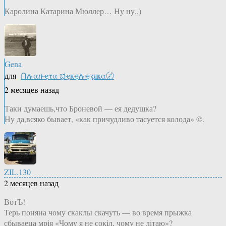
Каролина Катарина Мюллер… Ну ну..)
Gena
для
Ոሉαዙҿτα ಭҿҝҿሉҿʓяҝα〄
2 месяцев назад
Таки думаешь,что Броневой — ея дедушка?
Ну да,всяко бывает, «как причудливо тасуется колода» ©.
ZIL.130
2 месяцев назад
ВотЪ!
Терь поняна чому скаклы скачуть — во время прыжка
сбываеца мрiя «Чому я не сокiл, чому не лiтаю»?