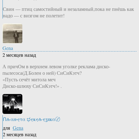
Свин — птиц самостийный и незаламный,пока не пнёшь как
надо — с визгом не полетит!
Gena
2 месяцев назад
А причОм в верхнем левом уголке реклама диско-
пылесоса(Д.Болен о ней) СиСиКэтч?
«Пусть сечёт митола меч
Диско-шлюху СиСиКэтч!» .
Ոሉαዙҿτα ಭҿҝҿሉҿʓяҝα〄
для
Gena
2 месяцев назад