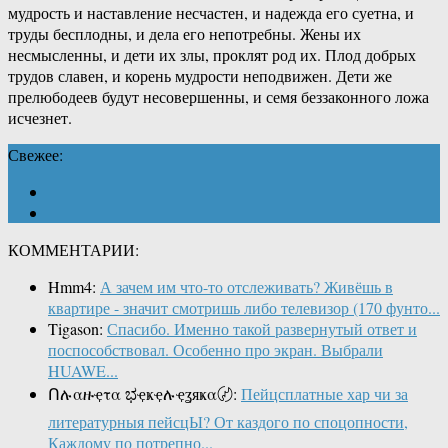
мудрость и наставление несчастен, и надежда его суетна, и
труды бесплодны, и дела его непотребны. Жены их
несмысленны, и дети их злы, проклят род их. Плод добрых
трудов славен, и корень мудрости неподвижен. Дети же
прелюбодеев будут несовершенны, и семя беззаконного ложа
исчезнет.
Свежее:
КОММЕНТАРИИ:
Hmm4:
А зачем им что-то отслеживать? Живёшь в
квартире - значит смотришь либо телевизор (170 фунто...
Tigason:
Спасибо. Именно такой развернутый ответ и
поспособствовал. Особенно про экран. Выбрали
HUAWE...
Ոሉαዙҿτα ಭҿҝҿሉҿʓяҝα〄:
Пейцсплатные хар чи за
литературныя пейсцЫ? От каздого по споцопности,
Каждому по потрепно...