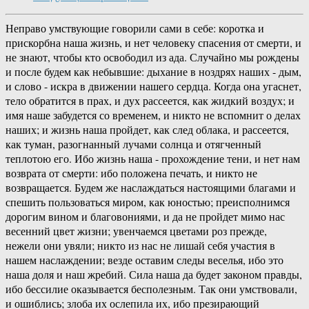
Неправо умствующие говорили сами в себе: коротка и
прискорбна наша жизнь, и нет человеку спасения от смерти, и
не знают, чтобы кто освободил из ада. Случайно мы рождены
и после будем как небывшие: дыхание в ноздрях наших - дым,
и слово - искра в движении нашего сердца. Когда она угаснет,
тело обратится в прах, и дух рассеется, как жидкий воздух; и
имя наше забудется со временем, и никто не вспомнит о делах
наших; и жизнь наша пройдет, как след облака, и рассеется,
как туман, разогнанный лучами солнца и отягченный
теплотою его. Ибо жизнь наша - прохождение тени, и нет нам
возврата от смерти: ибо положена печать, и никто не
возвращается. Будем же наслаждаться настоящими благами и
спешить пользоваться миром, как юностью; преисполнимся
дорогим вином и благовониями, и да не пройдет мимо нас
весенний цвет жизни; увенчаемся цветами роз прежде,
нежели они увяли; никто из нас не лишай себя участия в
нашем наслаждении; везде оставим следы веселья, ибо это
наша доля и наш жребий. Сила наша да будет законом правды,
ибо бессилие оказывается бесполезным. Так они умствовали,
и ошиблись; злоба их ослепила их, ибо презирающий