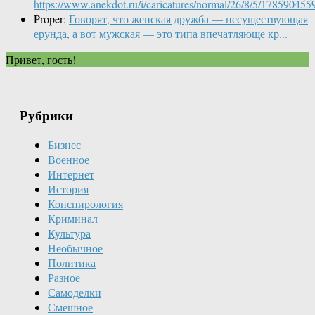
https://www.anekdot.ru/i/caricatures/normal/26/8/5/1785904559
Proper:
Говорят, что женская дружба — несуществующая
ерунда, а вот мужская — это типа впечатляюще кр...
Привет, гость!
Рубрики
Бизнес
Военное
Интернет
История
Конспирология
Криминал
Культура
Необычное
Политика
Разное
Самоделки
Смешное