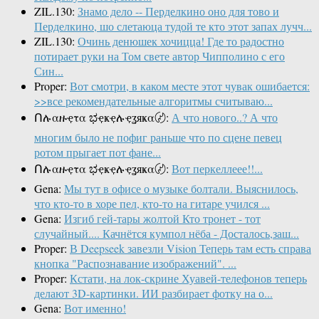
ZIL.130:
Знамо дело -- Перделкино оно для тово и
Перделкино, шо слетаюца тудой те кто этот запах лучч...
ZIL.130:
Очинь денюшек хочицца! Где то радостно
потирает руки на Том свете автор Чипполино с его
Син...
Proper:
Вот смотри, в каком месте этот чувак ошибается:
>>все рекомендательные алгоритмы считываю...
Ոሉαዙҿτα ಭҿҝҿሉҿʓяҝα〄:
А что нового..? А что
многим было не пофиг раньше что по сцене певец
ротом прыгает пот фане...
Ոሉαዙҿτα ಭҿҝҿሉҿʓяҝα〄:
Вот перкеллеее!!...
Gena:
Мы тут в офисе о музыке болтали. Выяснилось,
что кто-то в хоре пел, кто-то на гитаре учился ...
Gena:
Изгиб гей-тары жолтой Кто тронет - тот
случайный.... Качнётся кумпол нёба - Досталось,заш...
Proper:
В Deepseek завезли Vision Теперь там есть справа
кнопка "Распознавание изображений". ...
Proper:
Кстати, на лок-скрине Хуавей-телефонов теперь
делают 3D-картинки. ИИ разбирает фотку на о...
Gena:
Вот именно!