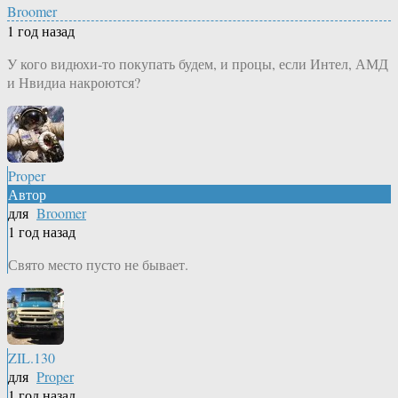
Broomer
1 год назад
У кого видюхи-то покупать будем, и процы, если Интел, АМД
и Нвидиа накроются?
Proper
Автор
для
Broomer
1 год назад
Свято место пусто не бывает.
ZIL.130
для
Proper
1 год назад