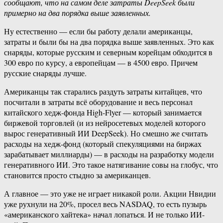
сообщают, что на самом деле затраты DeepSeek были
примерно на два порядка выше заявленных.
Ну естественно — если бы работу делали американцы,
затраты и были бы на два порядка выше заявленных. Это как
снаряды, которые русским и северным корейцам обходится в
300 евро по курсу, а европейцам — в 4500 евро. Причем
русские снаряды лучше.
Американцы так старались раздуть затраты китайцев, что
посчитали в затраты всё оборудование и весь персонал
китайского хедж-фонда High-Flyer — который занимается
биржевой торговлей (и из нейросетевых моделей которого
вырос генеративный ИИ DeepSeek). Но смешно же считать
расходы на хедж-фонд (который спекуляциями на биржах
зарабатывает миллиарды) — в расходы на разработку модели
генеративного ИИ. Это такое натягивание совы на глобус, что
становится просто стыдно за американцев.
А главное — это уже не играет никакой роли. Акции Нвидии
уже рухнули на 20%, просел весь NASDAQ, то есть пузырь
«американского хайтека» начал лопаться. И не только ИИ-