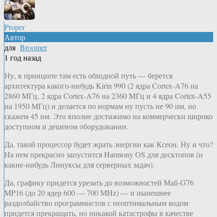
Proper
Автор
для
Broomer
1 год назад
Ну, в принципе там есть обходной путь — берется
архитектура какого-нибудь Kirin 990 (2 ядра Cortex-A76 на
2860 МГц, 2 ядра Cortex-A76 на 2360 МГц и 4 ядра Cortex-A55
на 1950 МГц) и делается по нормам ну пусть не 90 нм, но
скажем 45 нм. Это вполне достижимо на коммерчески широко
доступном и дешевом оборудовании.
Да, такой процессор будет жрать энергии как Ксеон. Ну и что?
На нем прекрасно запустится Harmony OS для десктопов (и
какие-нибудь Линуксы для серверных задач).
Да, графику придется урезать до возможностей Mali-G76
MP16 (до 20 ядер 600 — 700 MHz) — и нынешнее
раздолбайство программистов с неоптимальным кодом
придется прекращать, но никакой катастрофы в качестве