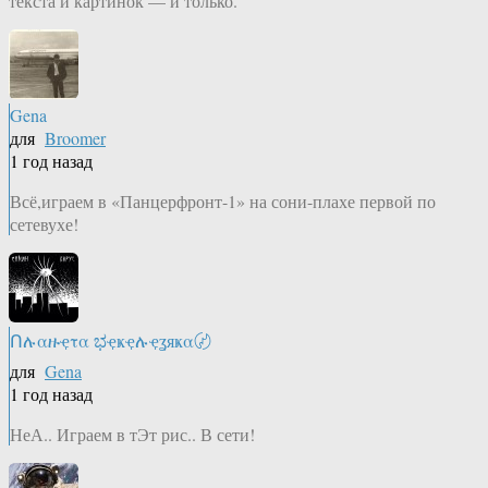
текста и картинок — и только.
Gena
для
Broomer
1 год назад
Всё,играем в «Панцерфронт-1» на сони-плахе первой по
сетевухе!
Ոሉαዙҿτα ಭҿҝҿሉҿʓяҝα〄
для
Gena
1 год назад
НеА.. Играем в тЭт рис.. В сети!