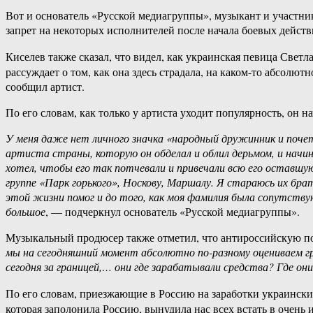
Вот и основатель «Русской медиагруппы», музыкант и участни
запрет на некоторых исполнителей после начала боевых действ
Киселев также сказал, что видел, как украинская певица Свет
рассуждает о том, как она здесь страдала, на каком-то абсолют
сообщил артист.
По его словам, как только у артиста уходит популярность, он н
У меня даже нет личного значка «народный дружинник и поче
артиста страны, которую он обделал и облил дерьмом, и начи
хотел, чтобы его так потчевали и привечали всю его оставшу
группе «Парк горького», Носкову, Маршалу. Я стараюсь их бра
этой жизни помог и до того, как моя фамилия была сопутству
большое
, — подчеркнул основатель «Русской медиагруппы».
Музыкальный продюсер также отметил, что антироссийскую по
мы на сегодняшний момент абсолютно по-разному оцениваем гр
сегодня за границей,… они где зарабатывали средства? Где он
По его словам, приезжающие в Россию на заработки украинские
которая заполонила Россию, вынудила нас всех встать в очен