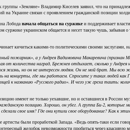
к группы «Земляне» Владимир Киселев заявил, что на принадле
ий на Украине связан с проявлением гражданской позиции холди
начала общаться на суржике
лана Лобода
и поддерживает власти
ном суржике украинском общается и несет такую чушь, забывая о т
ачинает кичиться какими-то политическими своими заслугами, нач
тный пожарник», а у Андрея Вадимовича Макаревича (признан М
ная от количества наград, Брежнев отдыхает, сколько у Андрея
юся жизнь, но он не интересен людям. Он не мой брат. Мы всю
ть на концерты, где мы работаем. Спросите у таких людей как Г
ющей к названию «Русского радио». И чего уж греха таить: кол
зицию имеют не только уехавшие, но и оставшиеся в России му
ажданскую позицию. Хорошо, он убег. А группа Би-2, которые 
и сделали свое имя? Где они купили свое оборудование? Как к э
 артисты были проработкой Запада. «Ведь опять-таки если гово
ь интересный желобок невозможности пробиться через красивую м