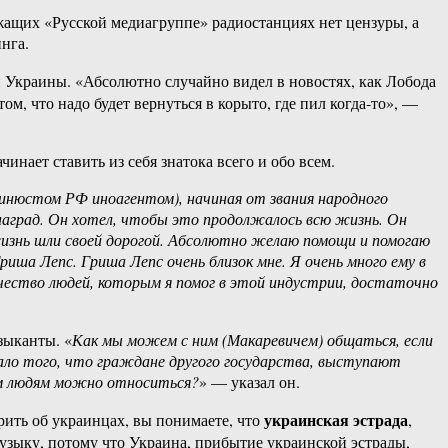
жащих «Русской медиагруппе» радиостанциях нет цензуры, а
нга.
 Украины. «Абсолютно случайно видел в новостях, как Лобода
ом, что надо будет вернуться в корыто, где пил когда-то», —
инает ставить из себя знатока всего и обо всем.
инюстом РФ иноагентом), начиная от звания народного
 наград. Он хотел, чтобы это продолжалось всю жизнь. Он
 жизнь шли своей дорогой. Абсолютно желаю помощи и помогаю
риша Лепс. Гриша Лепс очень близок мне. Я очень много ему в
ичество людей, которым я помог в этой индустрии, достаточно
зыканты. «
Как мы можем с ним (Макаревичем) общаться, если
мало того, что граждане другого государства, выступают
тим людям можно относиться?
» — указал он.
украинская эстрада
рить об украинцах, вы понимаете, что
,
узыку, потому что Украина, прибытие украинской эстрады,