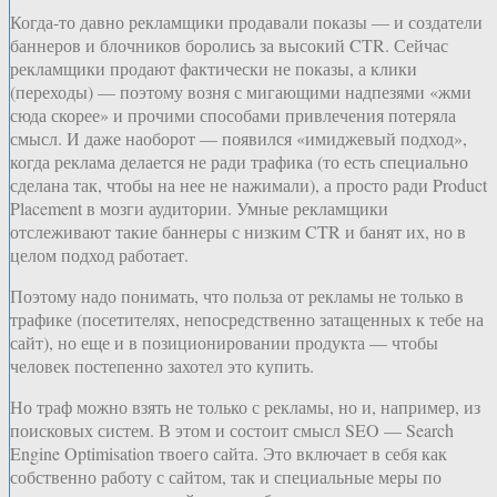
Когда-то давно рекламщики продавали показы — и создатели
баннеров и блочников боролись за высокий CTR. Сейчас
рекламщики продают фактически не показы, а клики
(переходы) — поэтому возня с мигающими надпезями «жми
сюда скорее» и прочими способами привлечения потеряла
смысл. И даже наоборот — появился «имиджевый подход»,
когда реклама делается не ради трафика (то есть специально
сделана так, чтобы на нее не нажимали), а просто ради Product
Placement в мозги аудитории. Умные рекламщики
отслеживают такие баннеры с низким CTR и банят их, но в
целом подход работает.
Поэтому надо понимать, что польза от рекламы не только в
трафике (посетителях, непосредственно затащенных к тебе на
сайт), но еще и в позиционировании продукта — чтобы
человек постепенно захотел это купить.
Но траф можно взять не только с рекламы, но и, например, из
поисковых систем. В этом и состоит смысл SEO — Search
Engine Optimisation твоего сайта. Это включает в себя как
собственно работу с сайтом, так и специальные меры по