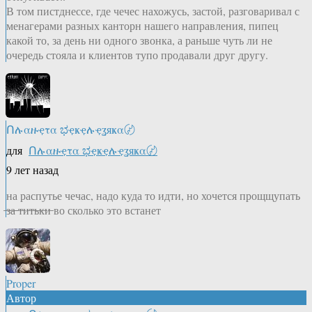
В том пистднессе, где чечес нахожусь, застой, разговаривал с
менагерами разных канторн нашего направления, пипец
какой то, за день ни одного звонка, а раньше чуть ли не
очередь стояла и клиентов тупо продавали друг другу.
Ոሉαዙҿτα ಭҿҝҿሉҿʓяҝα〄
для
Ոሉαዙҿτα ಭҿҝҿሉҿʓяҝα〄
9 лет назад
на распутье чечас, надо куда то идти, но хочется прощщупать
̶з̶а̶ ̶т̶и̶т̶ь̶к̶и̶ во сколько это встанет
Proper
Автор