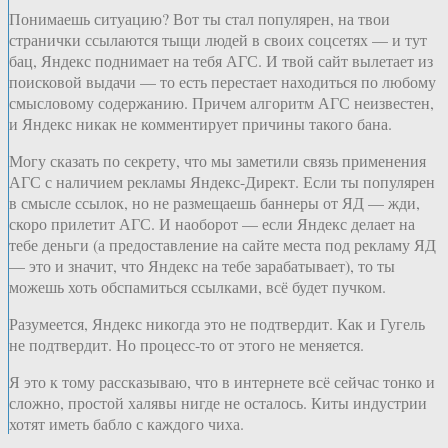
Понимаешь ситуацию? Вот ты стал популярен, на твои
странички ссылаются тыщи людей в своих соцсетях — и тут
бац, Яндекс поднимает на тебя АГС. И твой сайт вылетает из
поисковой выдачи — то есть перестает находиться по любому
смысловому содержанию. Причем алгоритм АГС неизвестен,
и Яндекс никак не комментирует причины такого бана.
Могу сказать по секрету, что мы заметили связь применения
АГС с наличием рекламы Яндекс-Директ. Если ты популярен
в смысле ссылок, но не размещаешь баннеры от ЯД — жди,
скоро прилетит АГС. И наоборот — если Яндекс делает на
тебе деньги (а предоставление на сайте места под рекламу ЯД
— это и значит, что Яндекс на тебе зарабатывает), то ты
можешь хоть обспамиться ссылками, всё будет пучком.
Разумеется, Яндекс никогда это не подтвердит. Как и Гугель
не подтвердит. Но процесс-то от этого не меняется.
Я это к тому рассказываю, что в интернете всё сейчас тонко и
сложно, простой халявы нигде не осталось. Киты индустрии
хотят иметь бабло с каждого чиха.