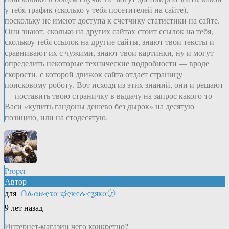
у тебя трафик (сколько у тебя посетителей на сайте),
поскольку не имеют доступа к счетчику статистики на сайте.
Они знают, сколько на других сайтах стоит ссылок на тебя,
сколькоу тебя ссылок на другие сайты, знают твои тексты и
сравнивают их с чужими, знают твои картинки, ну и могут
определить некоторые технические подробности — вроде
скорости, с которой движок сайта отдает страницу
поисковому роботу. Вот исходя из этих знаний, они и решают
— поставить твою страничку в выдачу на запрос какого-то
Васи «купить гандоны дешево без дырок» на десятую
позицию, или на стодесятую.
Proper
Автор
для
Ոሉαዙҿτα ಭҿҝҿሉҿʓяҝα〄
9 лет назад
Интернет-магазин чего конкретно?