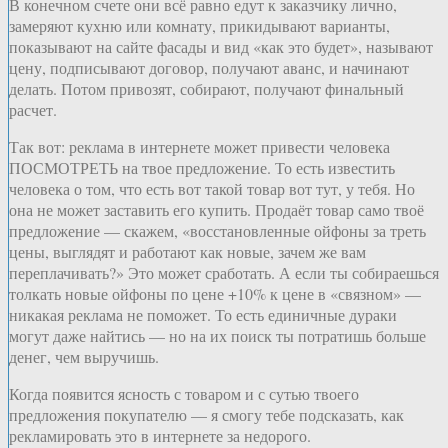
В конечном счете они всё равно едут к заказчику лично,
замеряют кухню или комнату, прикидывают варианты,
показывают на сайте фасады и вид «как это будет», называют
цену, подписывают договор, получают аванс, и начинают
делать. Потом привозят, собирают, получают финальный
расчет.
Так вот: реклама в интернете может привести человека
ПОСМОТРЕТЬ на твое предложение. То есть известить
человека о том, что есть вот такой товар вот тут, у тебя. Но
она не может заставить его купить. Продаёт товар само твоё
предложение — скажем, «восстановленные ойфоны за треть
цены, выглядят и работают как новые, зачем же вам
переплачивать?» Это может сработать. А если ты собираешься
толкать новые ойфоны по цене +10% к цене в «связном» —
никакая реклама не поможет. То есть единичные дураки
могут даже найтись — но на их поиск ты потратишь больше
денег, чем выручишь.
Когда появится ясность с товаром и с сутью твоего
предложения покупателю — я смогу тебе подсказать, как
рекламировать это в интернете за недорого.