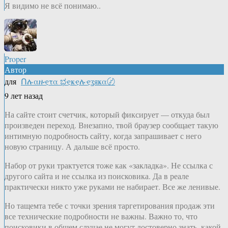
Я видимо не всё понимаю..
Proper
Автор
для
Ոሉαዙҿτα ಭҿҝҿሉҿʓяҝα〄
9 лет назад
На сайте стоит счетчик, который фиксирует — откуда был
произведен переход. Внезапно, твой браузер сообщает такую
интимную подробность сайту, когда запрашивает с него
новую страницу. А дальше всё просто.
Набор от руки трактуется тоже как «закладка». Не ссылка с
другого сайта и не ссылка из поисковика. Да в реале
практически никто уже руками не набирает. Все же ленивые.
Но тащемта тебе с точки зрения таргетирования продаж эти
все технические подробности не важны. Важно то, что
поисковики в общем случае не могут достоверно знать, какой