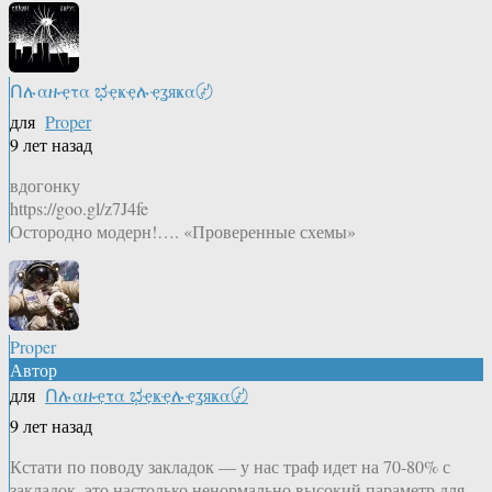
Ոሉαዙҿτα ಭҿҝҿሉҿʓяҝα〄
для
Proper
9 лет назад
вдогонку
https://goo.gl/z7J4fe
Остородно модерн!…. «Проверенные схемы»
Proper
Автор
для
Ոሉαዙҿτα ಭҿҝҿሉҿʓяҝα〄
9 лет назад
Кстати по поводу закладок — у нас траф идет на 70-80% с
закладок, это настолько ненормально высокий параметр для