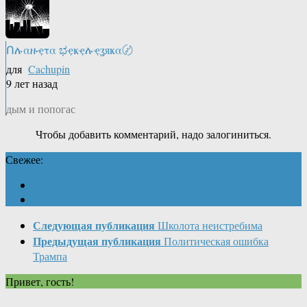
Ոሉαዙҿτα ಭҿҝҿሉҿʓяҝα〄
для
Cachupin
9 лет назад
дым и попогас
Чтобы добавить комментарий, надо залогиниться.
Свежее:
Следующая публикация
Школота неистребима
Предыдущая публикация
Политическая ошибка
Трампа
Привет, гость!