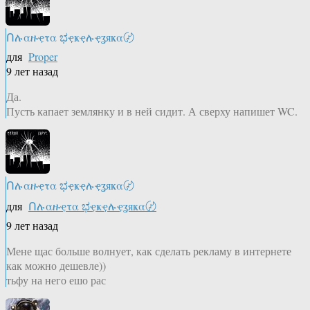
Ոሉαዙҿτα ಭҿҝҿሉҿʓяҝα〄
для
Proper
9 лет назад
Да.
Пусть капает землянку и в ней сидит. А сверху напишет WC.
Ոሉαዙҿτα ಭҿҝҿሉҿʓяҝα〄
для
Ոሉαዙҿτα ಭҿҝҿሉҿʓяҝα〄
9 лет назад
Мене щас больше волнует, как сделать рекламу в интернете
как можно дешевле))
тьфу на него ешо рас