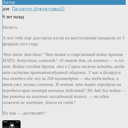
Автор
для
Ոሉαዙҿτα ಭҿҝҿሉҿʓяҝα〄
9 лет назад
Ничего.
А вот тебе еще для смеха кусок из выступления папаколи от 3
февраля сего года:
Что дает эта база? Что такое в современной войне против
НАТО, допустим, самолет? 10 минут боя, он взлетел — и его
нет. Война сегодня другая, это в Сирии можно летать, когда
нет системы противовоздушной обороны. У нас в Беларуси
ты взлетел где–то за 200 километров — мы тебя видим, и
твоя уже жизнь сочтена. И потом, что такое аэродром на
переднем крае театра военных действий? Не дай бог война —
две ракеты на взлетно–посадочной полосе, — ни один
самолет не взлетит. Зачем их сюда?
Ну как — доставляет?