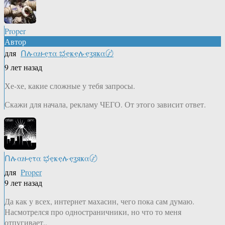
Proper
Автор
для
Ոሉαዙҿτα ಭҿҝҿሉҿʓяҝα〄
9 лет назад
Хе-хе, какие сложные у тебя запросы.
Скажи для начала, рекламу ЧЕГО. От этого зависит ответ.
Ոሉαዙҿτα ಭҿҝҿሉҿʓяҝα〄
для
Proper
9 лет назад
Да как у всех, интернет махасин, чего пока сам думаю.
Насмотрелся про одностраничники, но что то меня
отпугивает..