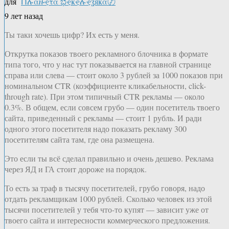
для
Ոሉαዙҿτα ಭҿҝҿሉҿʓяҝα〄
9 лет назад
Ты таки хочешь цифр? Их есть у меня.
Открутка показов твоего рекламного блочника в формате
типа того, что у нас тут показывается на главной странице
справа или слева — стоит около 3 рублей за 1000 показов при
номинальном CTR (коэффициенте кликабельности, click-
through rate). При этом типичный CTR рекламы — около
0.3%. В общем, если совсем грубо — один посетитель твоего
сайта, приведенный с рекламы — стоит 1 рубль. И ради
одного этого посетителя надо показать рекламу 300
посетителям сайта там, где она размещена.
Это если ты всё сделал правильно и очень дешево. Реклама
через ЯД и ГА стоит дороже на порядок.
То есть за траф в тысячу посетителей, грубо говоря, надо
отдать рекламщикам 1000 рублей. Сколько человек из этой
тысячи посетителей у тебя что-то купят — зависит уже от
твоего сайта и интересности коммерческого предложения.