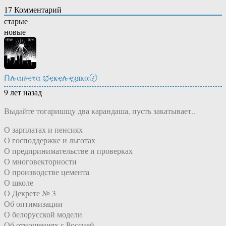
17
Комментарий
старые
новые
Ոሉαዙҿτα ಭҿҝҿሉҿʓяҝα〄
9 лет назад
Выдайте тогаришщу два карандаша, пусть закатывает..
О зарплатах и пенсиях
О господдержке и льготах
О предпринимательстве и проверках
О многовекторности
О производстве цемента
О школе
О Декрете № 3
Об оптимизации
О белорусской модели
Об отношениях с Россией