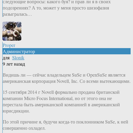
следующие вопросы: какого буя? и прав ли я в своих
подозрениях? А то, может у меня просто шизофазия
разыгралась…
Proper
Администратор
для
Slonik
9 лет назад
Видишь ли — сейчас владельцем SuSe и OpenSuSe является
американская корпорация Novell, Inc. Со всеми вытекающими.
15 сентября 2014 г Novell формально продана британской
компании Micro Focus International, но от этого она не
перестала быть американской компанией в американской
юрисдикции.
По этой причине я, будучи когда-то поклонником SuSe, к ней
совершенно охладел.