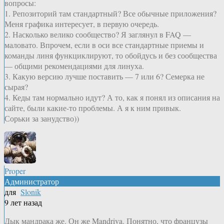
вопросы:
1. Репозиторий там стандартный? Все обычные приложения?
Меня графика интересует, в первую очередь.
2. Насколько велико сообщество? Я заглянул в FAQ —
маловато. Впрочем, если в оси все стандартные приемы и
команды линя функциклируют, то обойдусь и без сообщества
— общими рекомендациями для линуха.
3. Какую версию лучше поставить — 7 или 6? Семерка не
сырая?
4. Кеды там нормально идут? А то, как я понял из описания на
сайте, были какие-то проблемы. А я к ним привык.
Сорьки за занудство))
Proper
Администратор
для
Slonik
9 лет назад
Дык мандрака же. Он же Mandriva. Понятно, что французы