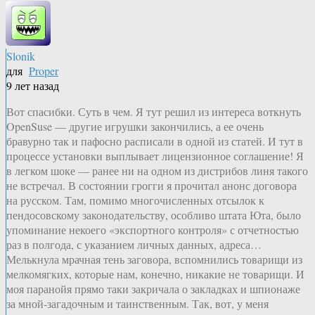
Slonik
для
Proper
9 лет назад
Вот спасибки. Суть в чем. Я тут решил из интереса воткнуть
OpenSuse — другие игрушки закончились, а ее очень
бравурно так и пафосно расписали в одной из статей. И тут в
процессе установки выплывает лицензионное соглашение! Я
в легком шоке — ранее ни на одном из дистрибов линя такого
не встречал. В состоянии грогги я прочитал анонс договора
на русском. Там, помимо многочисленных отсылок к
пендосовскому законодательству, особливо штата Юта, было
упоминание некоего «экспортного контроля» с отчетностью
раз в полгода, с указанием личных данных, адреса…
Мелькнула мрачная тень заговора, вспомнились товарищи из
мелкомягких, которые нам, конечно, никакие не товарищи. И
моя паранойя прямо таки закричала о закладках и шпионаже
за мной-загадочным и таинственным. Так, вот, у меня