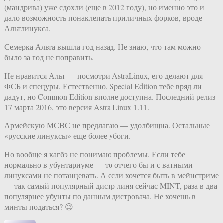
(мандрива) уже сдохли (еще в 2012 году), но именно это и
дало возможность понаклепать приличных форков, вроде
Альтлинукса.
Семерка Альта вышла год назад. Не знаю, что там можно
было за год не поправить.
Не нравится Альт — посмотри AstraLinux, его делают для
ФСБ и спецуры. Естественно, Special Edition тебе вряд ли
дадут, но Common Edition вполне доступна. Последний релиз
17 марта 2016, это версия Astra Linux 1.11.
Армейскую МСВС не предлагаю — удолбищна. Остальные
«русские линуксы» еще более убоги.
Но вообще я кагбэ не понимаю проблемы. Если тебе
нормально в убунтариуме — то отчего бы и с ватными
линуксами не потанцевать. А если хочется быть в мейнстриме
— так самый популярный дистр линя сейчас MINT, раза в два
популярнее убунты по данным дистровача. Не хочешь в
минты податься? 😉