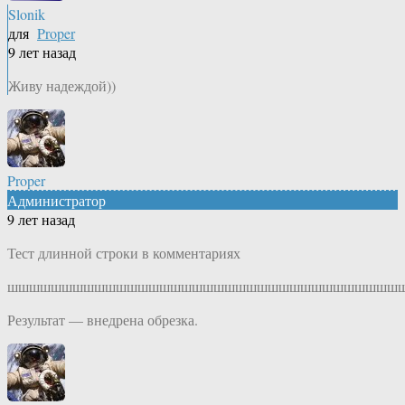
Slonik
для
Proper
9 лет назад
Живу надеждой))
Proper
Администратор
9 лет назад
Тест длинной строки в комментариях
шшшшшшшшшшшшшшшшшшшшшшшшшшшшшшшшшшшш
Результат — внедрена обрезка.