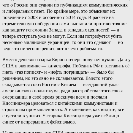
что о России они судили по публикациям коммунистических
и либеральных газет. По крайне мере, это объясняет их
поведение с 2008 и особенно с 2014 года. В расчете на
стремительную победу они сами выставили противостояние
как защиту гегемонии Запада и западных ценностей — и
теперь отступать уже не могут. Если им потребуется убить
несколько миллионов украинцев, то они это сделают — но
ведь это ничего не решит, вот в чем проблема-то.
Вместо дешевого сырья Европа теперь получает кукиш. Да и у
США в экономике — катастрофа. Победить РФ и заставить её
гнать «газ пописят» и «нефть потридцать» — было бы
решением, но это явно не складывается. Вместо этого
складывается союз России с Китаем — всегдашний ужас
американского политикума, ради расстройства этого союза
американцы в своё время рискнули всем и послали
Киссинджера целоваться с китайскими коммунистами и
строить им промышленность. А нынешние, как видите, всё
спустили в унитаз. У старика Киссинджера уже всё лицо
синее от непрерывных фейспалмов.
Мало кто понимает, что США стоят на пороге гражданской