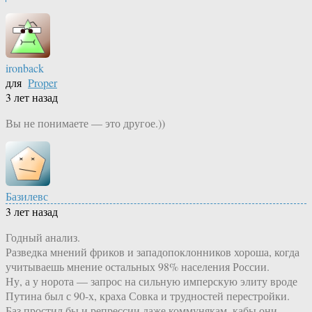
ironback
для
Proper
3 лет назад
Вы не понимаете — это другое.))
Базилевс
3 лет назад
Годный анализ.
Разведка мнений фриков и западопоклонников хороша, когда
учитываешь мнение остальных 98% населения России.
Ну, а у норота — запрос на сильную имперскую элиту вроде
Путина был с 90-х, краха Совка и трудностей перестройки.
Баз простил бы и репрессии даже коммунякам, кабы они