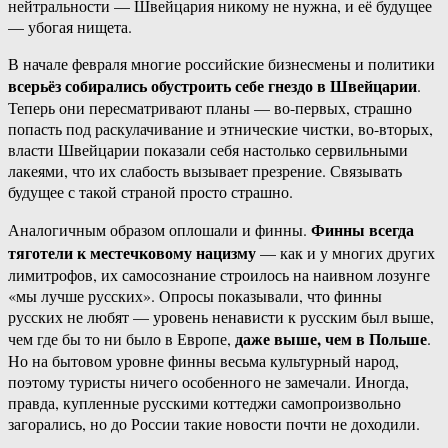
нейтральности — Швейцария никому не нужна, и её будущее
— убогая нищета.
В начале февраля многие российские бизнесмены и политики
всерьёз собирались обустроить себе гнездо в Швейцарии
.
Теперь они пересматривают планы — во-первых, страшно
попасть под раскулачивание и этнические чистки, во-вторых,
власти Швейцарии показали себя настолько сервильными
лакеями, что их слабость вызывает презрение. Связывать
будущее с такой страной просто страшно.
Финны всегда
Аналогичным образом оплошали и финны.
тяготели к местечковому нацизму
— как и у многих других
лимитрофов, их самосознание строилось на наивном лозунге
«мы лучше русских». Опросы показывали, что финны
русских не любят — уровень ненависти к русским был выше,
даже выше, чем в Польше
чем где бы то ни было в Европе,
.
Но на бытовом уровне финны весьма культурный народ,
поэтому туристы ничего особенного не замечали. Иногда,
правда, купленные русскими коттеджи самопроизвольно
загорались, но до России такие новости почти не доходили.