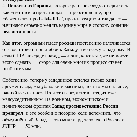
Новости из Европы
4.
, которые раньше с ходу отвергались
как «путинская пропаганда» — про отопление, про
«беженцев», про БЛМ-ЛГБТ, про инфляцию и так далее —
начинают серьёзно менять картину мира в сторону большей
реалистичности.
Как итог, огромный пласт россиян постепенно излечивается
от своей токсичной любви к Западу и ко всему западному. И
если США не сдадут назад, — а они, кажется, уже не могут
этого сделать, — скоро для очень многих процесс станет
необратимым.
Собственно, теперь у западников остался только один
аргумент: «да, мы ублюдки и мясники, но зато мы сильные,
равняйтесь на нас». Но и этот аргумент выглядит уже
малоубедительным. На военном, экономическом и
Запад противостояние России
политическом фронтах
проиграл
, и это особенно позорно, если вспомнить, что
объединённый Запад — это миллиард человек, а Россия и
ЛДНР — 150 млн.