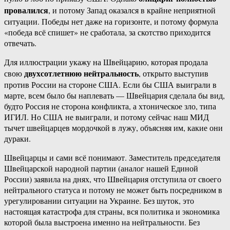
провалился
, и потому Запад оказался в крайне неприятной
ситуации. Победы нет даже на горизонте, и потому формула
«победа всё спишет» не сработала, за скотство приходится
отвечать.
Для иллюстрации укажу на Швейцарию, которая продала
двухсотлетнюю нейтральность
свою
, открыто выступив
против России на стороне США. Если бы США выиграли в
марте, всем было бы наплевать — Швейцария сделала бы вид,
будто Россия не сторона конфликта, а хтоническое зло, типа
ИГИЛ. Но США не выиграли, и потому сейчас наш МИД
тычет швейцарцев мордочкой в лужу, объясняя им, какие они
дураки.
Швейцарцы и сами всё понимают. Заместитель председателя
Швейцарской народной партии (аналог нашей Единой
России) заявила на днях, что Швейцария отступила от своего
нейтрального статуса и потому не может быть посредником в
урегулировании ситуации на Украине. Без шуток, это
настоящая катастрофа для страны, вся политика и экономика
которой была выстроена именно на нейтральности. Без