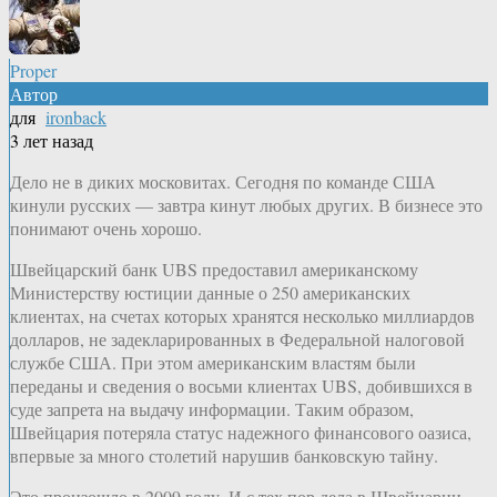
Proper
Автор
для
ironback
3 лет назад
Дело не в диких московитах. Сегодня по команде США
кинули русских — завтра кинут любых других. В бизнесе это
понимают очень хорошо.
Швейцарский банк UBS предоставил американскому
Министерству юстиции данные о 250 американских
клиентах, на счетах которых хранятся несколько миллиардов
долларов, не задекларированных в Федеральной налоговой
службе США. При этом американским властям были
переданы и сведения о восьми клиентах UBS, добившихся в
суде запрета на выдачу информации. Таким образом,
Швейцария потеряла статус надежного финансового оазиса,
впервые за много столетий нарушив банковскую тайну.
Это произошло в 2009 году. И с тех пор дела в Швейцарии