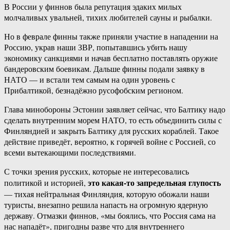
В России у финнов была репутация эдаких милых
молчаливых увальней, тихих любителей сауны и рыбалки.
Но в феврале финны также приняли участие в нападении на
Россию, украв наши ЗВР, попытавшись убить нашу
экономику санкциями и начав бесплатно поставлять оружие
бандеровским боевикам. Дальше финны подали заявку в
НАТО — и встали тем самым на один уровень с
Прибалтикой, безнадёжно русофобским регионом.
Глава минобороны Эстонии заявляет сейчас, что Балтику надо
сделать внутренним морем НАТО, то есть объединить силы с
Финляндией и закрыть Балтику для русских кораблей. Такое
действие приведёт, вероятно, к горячей войне с Россией, со
всеми вытекающими последствиями.
С точки зрения русских, которые не интересовались
это какая-то запредельная глупость
политикой и историей,
— тихая нейтральная Финляндия, которую обожали наши
туристы, внезапно решила напасть на огромную ядерную
державу. Отмазки финнов, «мы боялись, что Россия сама на
нас нападёт», пригодны разве что для внутреннего