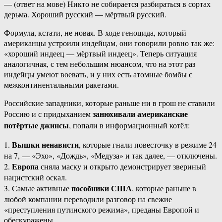
— (ответ на мове) Никто не собирается разбираться в сортах
дерьма. Хороший русский — мёртвый русский.
Формула, кстати, не новая. В ходе геноцида, который
американцы устроили индейцам, они говорили ровно так же:
«хороший индеец — мёртвый индеец». Теперь ситуация
аналогичная, с тем небольшим нюансом, что на этот раз
индейцы умеют воевать, и у них есть атомные бомбы с
межконтинентальными ракетами.
Российские западники, которые раньше ни в грош не ставили
занюхивали американские
Россию и с придыханием
потёртые джинсы
, попали в информационный котёл:
Вышки ненависти
1.
, которые гнали повесточку в режиме 24
на 7, — «Эхо», «Дождь», «Медуза» и так далее, — отключены.
Европа
2.
сняла маску и открыто демонстрирует звериный
нацистский оскал.
пособники США
3. Самые активные
, которые раньше в
любой компании переводили разговор на свежие
«преступления путинского режима», преданы Европой и
обескуражены.