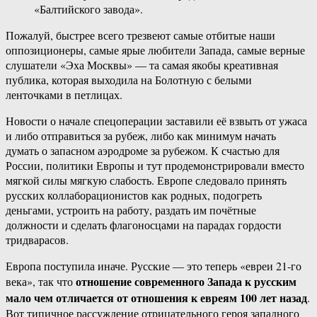
«Балтийского завода».
Пожалуй, быстрее всего трезвеют самые отбитые наши
оппозиционеры, самые ярые любители Запада, самые верные
слушатели «Эха Москвы» — та самая якобы креативная
публика, которая выходила на Болотную с белыми
ленточками в петлицах.
Новости о начале спецоперации заставили её взвыть от ужаса
и либо отправиться за рубеж, либо как минимум начать
думать о запасном аэродроме за рубежом. К счастью для
России, политики Европы и тут продемонстрировали вместо
мягкой силы мягкую слабость. Европе следовало принять
русских коллаборационистов как родных, подогреть
деньгами, устроить на работу, раздать им почётные
должности и сделать флагоносцами на парадах гордости
тридварасов.
Европа поступила иначе. Русские — это теперь «евреи 21-го
отношение современного Запада к русским
века», так что
мало чем отличается от отношения к евреям 100 лет назад
.
Вот типичное рассуждение отрицательного героя западного