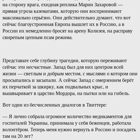
на сторону врага, ехидная реплика Марии Захаровой —
прямая угроза казематами, которую они воспринимают
максимально серьёзно. Они действительно думают, что вот
сейчас благоустроенная Европа вышлет их в Россию, а в
России их немедленно бросят на арену Колизея, на расправу
свирепым цепным псам режима.
Представьте себе глубину трагедии, которую переживают
сейчас эти несчастные. Запад был для них центром всей
жизни — светлым и добрым местом, с мыслями о котором они
просыпались и засыпали. А сейчас Запад с омерзением берёт
их перчаткой за шкирку, как подвальных крыс, и
вышвыривает в царство Мордора, на пытки или на гибель.
Вот один из бесчисленных диалогов в Твиттере:
— Я лично собрала огромное количество медикаментов для
госпиталей Украины, принимала у себя беженцев, работала
волонтёром. Теперь меня нужно вернуть в Россию и посадить
там на 20 лет?