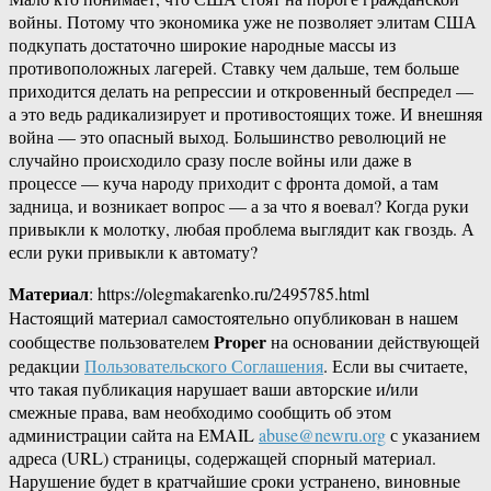
войны. Потому что экономика уже не позволяет элитам США
подкупать достаточно широкие народные массы из
противоположных лагерей. Ставку чем дальше, тем больше
приходится делать на репрессии и откровенный беспредел —
а это ведь радикализирует и противостоящих тоже. И внешняя
война — это опасный выход. Большинство революций не
случайно происходило сразу после войны или даже в
процессе — куча народу приходит с фронта домой, а там
задница, и возникает вопрос — а за что я воевал? Когда руки
привыкли к молотку, любая проблема выглядит как гвоздь. А
если руки привыкли к автомату?
Материал
: https://olegmakarenko.ru/2495785.html
Настоящий материал самостоятельно опубликован в нашем
Proper
сообществе пользователем
на основании действующей
редакции
Пользовательского Соглашения
. Если вы считаете,
что такая публикация нарушает ваши авторские и/или
смежные права, вам необходимо сообщить об этом
администрации сайта на EMAIL
abuse@newru.org
с указанием
адреса (URL) страницы, содержащей спорный материал.
Нарушение будет в кратчайшие сроки устранено, виновные