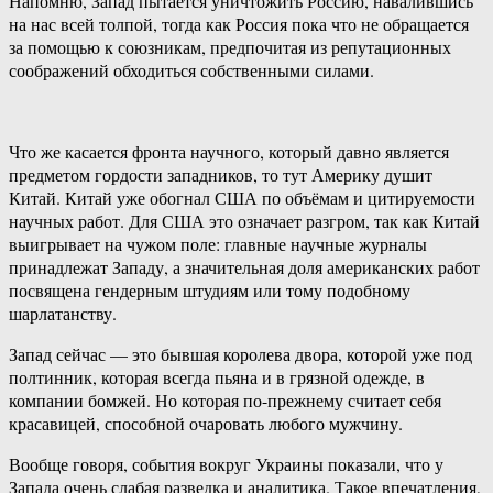
Напомню, Запад пытается уничтожить Россию, навалившись
на нас всей толпой, тогда как Россия пока что не обращается
за помощью к союзникам, предпочитая из репутационных
соображений обходиться собственными силами.
Что же касается фронта научного, который давно является
предметом гордости западников, то тут Америку душит
Китай. Китай уже обогнал США по объёмам и цитируемости
научных работ. Для США это означает разгром, так как Китай
выигрывает на чужом поле: главные научные журналы
принадлежат Западу, а значительная доля американских работ
посвящена гендерным штудиям или тому подобному
шарлатанству.
Запад сейчас — это бывшая королева двора, которой уже под
полтинник, которая всегда пьяна и в грязной одежде, в
компании бомжей. Но которая по-прежнему считает себя
красавицей, способной очаровать любого мужчину.
Вообще говоря, события вокруг Украины показали, что у
Запада очень слабая разведка и аналитика. Такое впечатления,