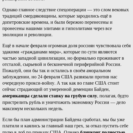
Однако главное следствие спецоперации — это слом вековых
традиций смердяковщины, которые зародились ещё в
допетровские времена, и были бережно перенесены и
пронесены нашими элитами и гипоэлитами через все
эволюции и революции.
Ещё в начале февраля огромная доля россиян чувствовала себя
эдакими «гражданами мира», которые по сути являются
частью западной цивилизации, но формально проживают в
отсталой, сырьевой и бесконечной периферийной России.
Пожалуй, они бы так и остались в своём аморальном
заблуждении, но 24 февраля США развязали против нас
очередную прокси-войну. А так как во главе США стоит
сейчас страдающий от умеренной деменции Байден,
американцы сделали ставку на грубую силу
, полагая, будто
пристрелить рубль и уничтожить экономику России — дело
максимум нескольких недель.
Если бы план администрации Байдена сработал, мы бы уже
платили и каялись за главный наш грех, за отказ пустить себе
блицкриг полностью
пулю в лоб по приказу США. Однако