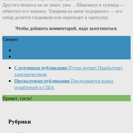
Другого бизнеса он не знает, увы… Шмальнул в туземца —
обчистил его хижину. Товарищ на мине подорвалсо — его
хабар делится сходняком или переходит к односуму.
Чтобы добавить комментарий, надо залогиниться.
Свежее:
Следующая публикация
Путин мучает Прибалтику
электричеством
Предыдущая публикация
Продолжается волна
ограблений в США
Привет, гость!
Рубрики