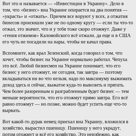
Вот это и называется — «Инвестиции в Украину». Дело в
том, что «бизнес» вна Украине опирается на два понятия —
«украсть» и «отжать». Причем все воруют у всех, а отжатия
бинесов произошли уже не по одному кругу — если ты что-то
отжал, это значит, что и у тебя тоже скоро отожмут. Даже у
«гения отжимов» Каломойского всё отжали, да еще и в США
его чуть не посадили на нары, чтобы не качал права.
Вспомните, как врал Зеленский, когда говорил о том, что
хочет, чтобы бизнес на Украине нормально работал. Чепуха
это всё. Любой бизнесмен на Украине понимает, что его
бизнес у него отожмут, не сегодня, так завтра — поэтому
вкладываться ни во что нельзя, надо по максимуму выжимать
доход здесь и сейчас, выжатое куда-то вывозить и прятать.
Чем более разоренным и разграбленным будет бизнес — тем
меньше вероятности, что его отожмут прямо завтра. Его всё
равно отожмут — но позже, можно будет успеть еще что-то
вырвать.
Вот какой-то дурак немец приехал вна Украину, вложился в
хозяйство, вырастил пшеницу. Пшеницу у него украдут,
потом отожмут и всё его хозяйство. Это неизбежно, как