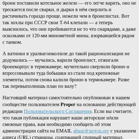
брони поставили котельное железо — его легче варить, оно не
трескается после сварки, и дырки в нём сверлить и
растачивать гораздо проще, нежели чем в бронелистах. Вот
так хохлы при СССР свои Т-64 клепали — а теперь
выяснилось, что они пробиваются не то что снарядами, а даже
осколками от 120-мм минометной мины, взорвавшейся рядом
с танком.
А ватники в уралвагонколхозе до такой рационализации не
додумались — мучались, варили бронелист, отжигали
бронекорпус в термокамере, мучительно сверлили броню и
впрессовывали туда бобышки из стали под крепежные
элементы, потом снова калили броню в термокамере. Разве
так перевыполнишь план по валу?
Настоящий материал самостоятельно опубликован в нашем
Proper
сообществе пользователем
на основании действующей
редакции
Пользовательского Соглашения
. Если вы считаете,
что такая публикация нарушает ваши авторские и/или
смежные права, вам необходимо сообщить об этом
администрации сайта на EMAIL
abuse@newru.org
с указанием
адреса (URL) страницы, содержащей спорный материал.