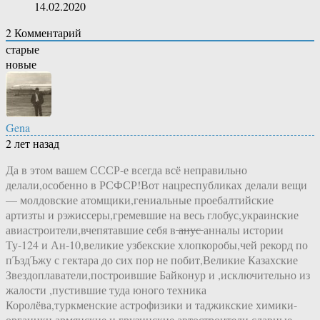
14.02.2020
2
Комментарий
старые
новые
Gena
2 лет назад
Да в этом вашем СССР-е всегда всё неправильно
делали,особенно в РСФСР!Вот нацреспубликах делали вещи
— молдовские атомщики,гениальные проебалтийские
артизты и рэжиссеры,гремевшие на весь глобус,украинские
авиастроители,вчепятавшие себя в ̶а̶н̶у̶с̶ анналы истории
Ту-124 и Ан-10,великие узбекские хлопкоробы,чей рекорд по
пЪздЪжу с гектара до сих пор не побит,Великие Казахские
Звездоплаватели,построившие Байконур и ,исключительно из
жалости ,пустившие туда юного техника
Королёва,туркменские астрофизики и таджикские химики-
органики,армянские и грузинские автостроители,славные