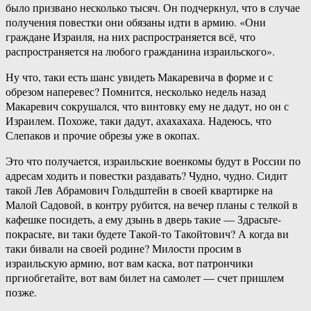
было призвано несколько тысяч. Он подчеркнул, что в случае
получения повестки они обязаны идти в армию. «Они
граждане Израиля, на них распространяется всё, что
распространяется на любого гражданина израильского».
Ну что, таки есть шанс увидеть Макаревича в форме и с
обрезом наперевес? Помнится, несколько недель назад
Макаревич сокрушался, что винтовку ему не дадут, но он с
Израилем. Похоже, таки дадут, ахахахаха. Надеюсь, что
Слепаков и прочие обрезы уже в окопах.
Это что получается, израильские военкомы будут в России по
адресам ходить и повестки раздавать? Чудно, чудно. Сидит
такой Лев Абрамович Гольдштейн в своей квартирке на
Малой Садовой, в контру рубится, на вечер планы с телкой в
кафешке посидеть, а ему дзынь в дверь такие — Здрасьте-
покрасьте, ви таки будете Такой-то Такойтович? А когда ви
таки бивали на своей родине? Милости просим в
израильскую армию, вот вам каска, вот патрончики
пргиобгетайте, вот вам билет на самолет — счет пришлем
позже.