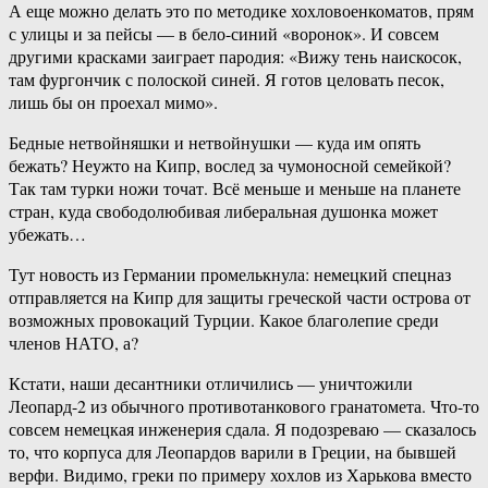
А еще можно делать это по методике хохловоенкоматов, прям
с улицы и за пейсы — в бело-синий «воронок». И совсем
другими красками заиграет пародия: «Вижу тень наискосок,
там фургончик с полоской синей. Я готов целовать песок,
лишь бы он проехал мимо».
Бедные нетвойняшки и нетвойнушки — куда им опять
бежать? Неужто на Кипр, вослед за чумоносной семейкой?
Так там турки ножи точат. Всё меньше и меньше на планете
стран, куда свободолюбивая либеральная душонка может
убежать…
Тут новость из Германии промелькнула: немецкий спецназ
отправляется на Кипр для защиты греческой части острова от
возможных провокаций Турции. Какое благолепие среди
членов НАТО, а?
Кстати, наши десантники отличились — уничтожили
Леопард-2 из обычного противотанкового гранатомета. Что-то
совсем немецкая инженерия сдала. Я подозреваю — сказалось
то, что корпуса для Леопардов варили в Греции, на бывшей
верфи. Видимо, греки по примеру хохлов из Харькова вместо