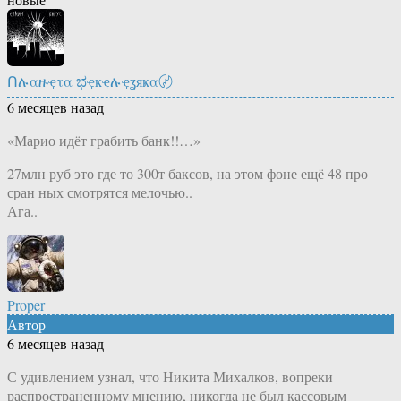
Ոሉαዙҿτα ಭҿҝҿሉҿʓяҝα〄
6 месяцев назад
«Марио идёт грабить банк!!…»
27млн руб это где то 300т баксов, на этом фоне ещё 48 про
сран ных смотрятся мелочью..
Ага..
Proper
Автор
6 месяцев назад
С удивлением узнал, что Никита Михалков, вопреки
распространенному мнению, никогда не был кассовым