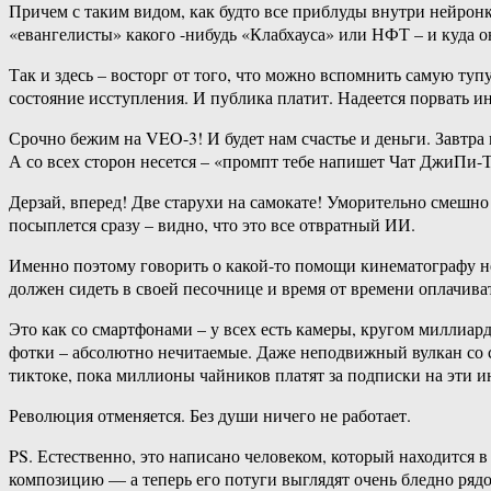
Причем с таким видом, как будто все приблуды внутри нейрон
«евангелисты» какого -нибудь «Клабхауса» или НФТ – и куда о
Так и здесь – восторг от того, что можно вспомнить самую туп
состояние исступления. И публика платит. Надеется порвать ин
Срочно бежим на VEO-3! И будет нам счастье и деньги. Завтра
А со всех сторон несется – «промпт тебе напишет Чат ДжиПи-
Дерзай, вперед! Две старухи на самокате! Уморительно смешно!
посыплется сразу – видно, что это все отвратный ИИ.
Именно поэтому говорить о какой-то помощи кинематографу не
должен сидеть в своей песочнице и время от времени оплачиват
Это как со смартфонами – у всех есть камеры, кругом миллиар
фотки – абсолютно нечитаемые. Даже неподвижный вулкан со с
тиктоке, пока миллионы чайников платят за подписки на эти 
Революция отменяется. Без души ничего не работает.
PS. Естественно, это написано человеком, который находится 
композицию — а теперь его потуги выглядят очень бледно ряд