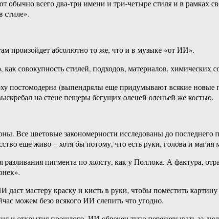
ют обычно всего два-три имени и три-четыре стиля и в рамках 
в стиле».
ам произойдет абсолютно то же, что и в музыке «от ИИ».
, как совокупность стилей, подходов, материалов, химических с
оху постомодерна (выпендрялы еще придумывают всякие новые п
й выскребал на стене пещеры бегущих оленей оленьей же костью.
аконы. Все цветовые закономерности исследованы до последнего
тво еще живо – хотя бы потому, что есть руки, голова и магия 
 разливания пигмента по холсту, как у Поллока. А фактура, отра
онек».
И даст мастеру краску и кисть в руки, чтобы поместить картину н
йчас можем безо всякого ИИ слепить что угодно.
ия и открытия прошлого, ИИ обречен тупо пережевывать за людь