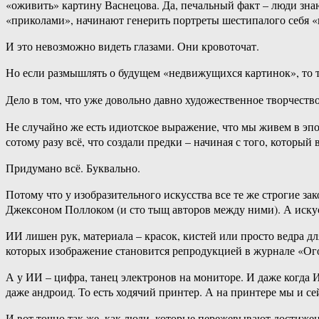
«оживить» картину Васнецова. Да, печальный факт – люди зна
«приколами», начинают генерить портреты шестипалого себя «
И это невозможно видеть глазами. Они кровоточат.
Но если размышлять о будущем «недвижущихся картинок», то т
Дело в том, что уже довольно давно художественное творчество
Не случайно же есть идиотское выражение, что мы живем в эп
сотому разу всё, что создали предки – начиная с того, которы
Придумано всё. Буквально.
Потому что у изобразительного искусства все те же строгие з
Джексоном Поллоком (и сто тыщ авторов между ними). А искусс
ИИ лишен рук, материала – красок, кистей или просто ведра для
которых изображение становится репродукцией в журнале «Ог
А у ИИ – цифра, танец электронов на мониторе. И даже когда И
даже андроид. То есть ходячий принтер. А на принтере мы и се
И вот точно так же, как люди, которые пережевывают достижен