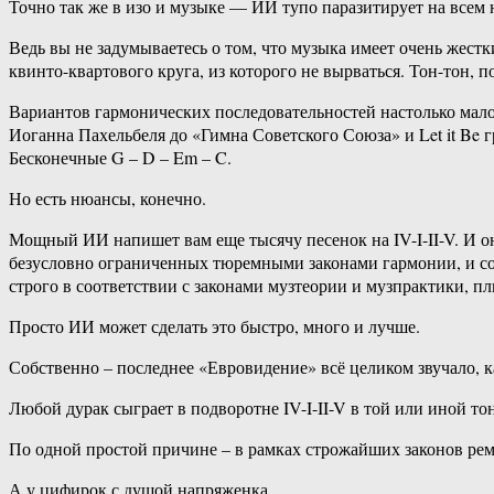
Точно так же в изо и музыке — ИИ тупо паразитирует на всем н
Ведь вы не задумываетесь о том, что музыка имеет очень жестк
квинто-квартового круга, из которого не вырваться. Тон-тон, п
Вариантов гармонических последовательностей настолько мало,
Иоганна Пахельбеля до «Гимна Советского Союза» и Let it Be г
Бесконечные G – D – Em – C.
Но есть нюансы, конечно.
Мощный ИИ напишет вам еще тысячу песенок на IV-I-II-V. И о
безусловно ограниченных тюремными законами гармонии, и созд
строго в соответствии с законами музтеории и музпрактики, п
Просто ИИ может сделать это быстро, много и лучше.
Собственно – последнее «Евровидение» всё целиком звучало, 
Любой дурак сыграет в подворотне IV-I-II-V в той или иной т
По одной простой причине – в рамках строжайших законов ремес
А у цифирок с душой напряженка.