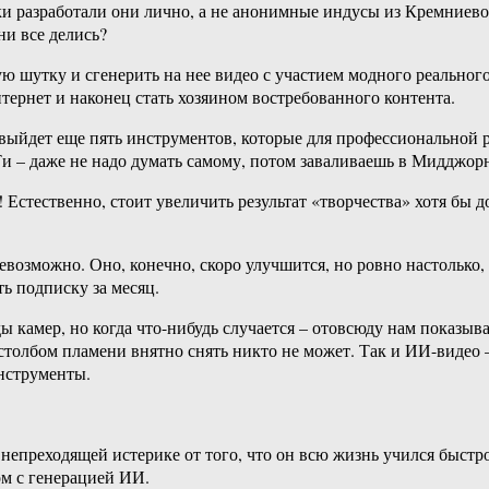
ки разработали они лично, а не анонимные индусы из Кремниев
ни все делись?
ую шутку и сгенерить на нее видео с участием модного реальног
тернет и наконец стать хозяином востребованного контента.
 выйдет еще пять инструментов, которые для профессиональной 
Ти – даже не надо думать самому, потом заваливаешь в Мидджор
 Естественно, стоит увеличить результат «творчества» хотя бы д
возможно. Оно, конечно, скоро улучшится, но ровно настолько,
ь подписку за месяц.
ды камер, но когда что-нибудь случается – отовсюду нам показыв
толбом пламени внятно снять никто не может. Так и ИИ-видео –
инструменты.
в непреходящей истерике от того, что он всю жизнь учился быст
ом с генерацией ИИ.