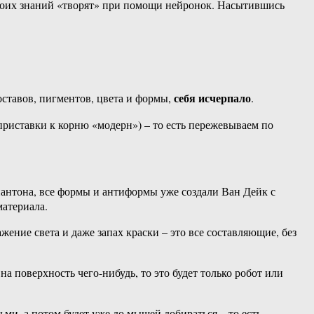
своих знаний «творят» при помощи нейронок. Насытившись
себя исчерпало
оставов, пигментов, цвета и формы,
.
риставки к корню «модерн») – то есть пережевываем по
 пантона, все формы и антиформы уже создали Ван Дейк с
материала.
жение света и даже запах краски – это все составляющие, без
а поверхность чего-нибудь, то это будет только робот или
ми, а потом будет уже до мышей добираться – то есть