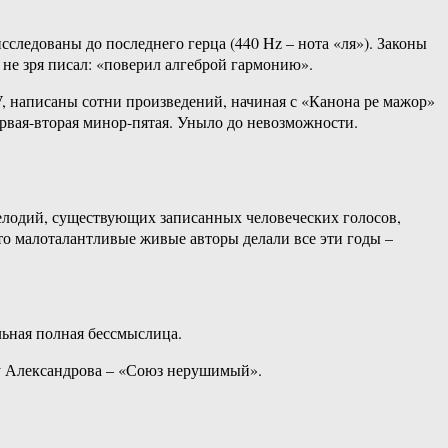
исследованы до последнего герца (440 Hz – нота «ля»). Законы
й не зря писал: «поверил алгеброй гармонию».
-V, написаны сотни произведений, начиная с «Канона ре мажор»
первая-вторая минор-пятая. Уныло до невозможности.
мелодий, существующих записанных человеческих голосов,
что малоталантливые живые авторы делали все эти годы –
льная полная бессмыслица.
А у Александрова – «Союз нерушимый».