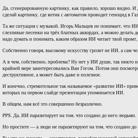
Да, сгенерированную картинку, как правило, хорошо видно. И 
сделай картинку, где котик с автоматом проводит геноцид в Газ
Та же ситуация с музыкой. Игорь Мальцев не понимает, что И
слезливые песенки на трёх блатных аккордах, а можно делать
надо думать и понимать, каким образом ИИ читает твой промт
Собственно говоря, высокому искусству грозит не ИИ, а сам чело
А в чем, собственно, проблема? Ну нет у ИИ души, так никто не
крайней мере заинтересовались Ван Гогом. Потом они посмотрят
деструктивное, а может быть даже и полезное.
И конечно, стремительное так называемое «развитие ИИ» приве
которых на первом слайде презентации упоминается ИИ.
В общем, нам всё это совершенно безразлично.
PPS. Да, ИИ паразитирует на том, что создано до него людьми.
Но простите — а люди не паразитируют на том, что создано д
Вы что же думаете — конструктор, разрабатывающий автомобиль