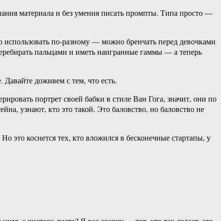
знания материала и без умения писать промпты. Типа просто —
но использовать по-разному — можно бренчать перед девочками
перебирать пальцами и иметь наигранные гаммы — а теперь
. Давайте доживем с тем, что есть.
рировать портрет своей бабки в стиле Ван Гога, значит, они по
на, узнают, кто это такой. Это баловство, но баловство не
о это коснется тех, кто вложился в бесконечные стартапы, у
я, с чистого листа? Я вас огорчу — тот, кто так делает, это