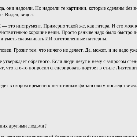
да, они надоели. Но надоели те картинки, которые сделаны без 
е. Видел, видел.
И — это инструмент. Примерно такой же, как гитара. И его мож
 действительно хорошие вещи. Просто раньше надо было быстро 
, и уметь скармливать ИИ заготовленные паттерны.
век. Грозит тем, что ничего не делает. Да, может, и не надо уже
 утверждает обратного. Если люди лезут к нему с запросом сгене
, что кто-то попросил сгенерировать портрет в стиле Лихтенштей
дет в скором времени к негативным финансовым последствиям. Н
о них другими людьми?
, придумывает каждый болтик и каждый узелок конструкции с нул