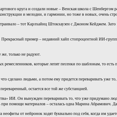
артового круга и создали новые – Венская школа с Шенбергом р
деконструкции и мелодии, и гармонии, но тоже в новых, очень стр
устраивало – тот Карлхайнц Штокхаузен с Джоном Кейджем. Зато
Прекрасный пример – недавний хайп стопроцентной ИИ-группы V
же, только не радуют.
 ремесленников, которые лепят песенки по шаблонам, то есть по
 что сделано людьми, а потом ему придется переваривать уже то,
переваренный, остается все той же субстанцией.
ества» ИИ. Он вынужден переваривать то, что уже придумано лю
 при помощи материалов – осталась одна Марина Абрамович. Да и
та неофиты от нейронок ходят буквально под себя, когда им уда