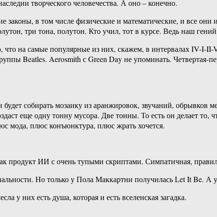
аследии творческого человечества. А оно – конечно.
ие законы, в том числе физические и математические, и все они 
олутон, три тона, полутон. Кто учил, тот в курсе. Ведь наш гени
 что на самые популярные из них, скажем, в интервалах IV-I-II
руппы Beatles. Aerosmith с Green Day не упоминать. Четвертая-
н будет собирать мозаику из аранжировок, звучаний, обрывков 
аст еще одну тонну мусора. Две тонны. То есть он делает то, 
люс мода, плюс конъюнктура, плюс жрать хочется.
как продукт ИИ с очень тупыми скриптами. Симпатичная, прави
ональности. Но только у Пола Маккартни получилась Let It Be. 
ла у них есть душа, которая и есть вселенская загадка.