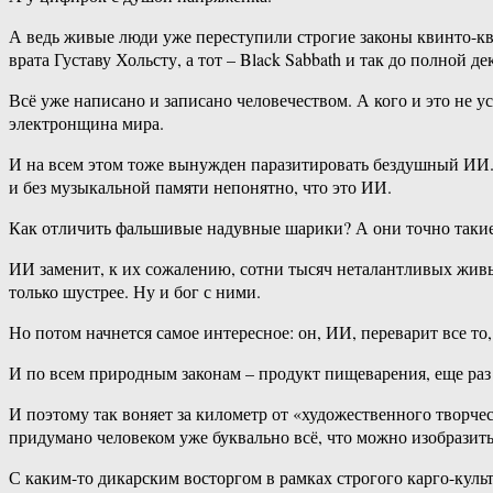
А ведь живые люди уже переступили строгие законы квинто-кв
врата Густаву Хольсту, а тот – Black Sabbath и так до полной 
Всё уже написано и записано человечеством. А кого и это не 
электронщина мира.
И на всем этом тоже вынужден паразитировать бездушный ИИ. 
и без музыкальной памяти непонятно, что это ИИ.
Как отличить фальшивые надувные шарики? А они точно такие 
ИИ заменит, к их сожалению, сотни тысяч неталантливых живых
только шустрее. Ну и бог с ними.
Но потом начнется самое интересное: он, ИИ, переварит все то,
И по всем природным законам – продукт пищеварения, еще раз 
И поэтому так воняет за километр от «художественного творч
придумано человеком уже буквально всё, что можно изобразить
С каким-то дикарским восторгом в рамках строгого карго-куль