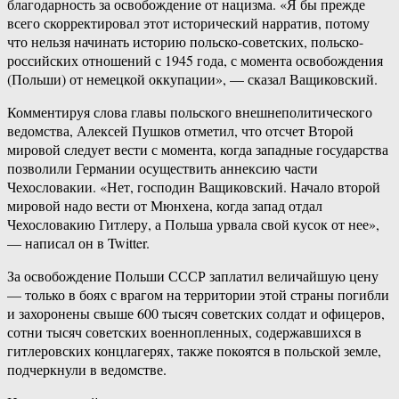
благодарность за освобождение от нацизма. «Я бы прежде
всего скорректировал этот исторический нарратив, потому
что нельзя начинать историю польско-советских, польско-
российских отношений с 1945 года, с момента освобождения
(Польши) от немецкой оккупации», — сказал Ващиковский.
Комментируя слова главы польского внешнеполитического
ведомства, Алексей Пушков отметил, что отсчет Второй
мировой следует вести с момента, когда западные государства
позволили Германии осуществить аннексию части
Чехословакии. «Нет, господин Ващиковский. Начало второй
мировой надо вести от Мюнхена, когда запад отдал
Чехословакию Гитлеру, а Польша урвала свой кусок от нее»,
— написал он в Twitter.
За освобождение Польши СССР заплатил величайшую цену
— только в боях с врагом на территории этой страны погибли
и захоронены свыше 600 тысяч советских солдат и офицеров,
сотни тысяч советских военнопленных, содержавшихся в
гитлеровских концлагерях, также покоятся в польской земле,
подчеркнули в ведомстве.