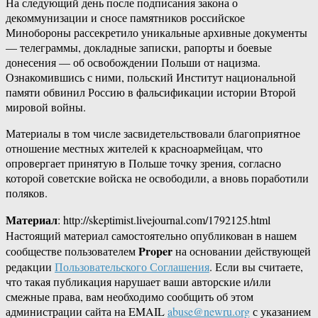
На следующий день после подписания закона о
декоммунизации и сносе памятников российское
Минобороны рассекретило уникальные архивные документы
— телеграммы, докладные записки, рапорты и боевые
донесения — об освобождении Польши от нацизма.
Ознакомившись с ними, польский Институт национальной
памяти обвинил Россию в фальсификации истории Второй
мировой войны.
Материалы в том числе засвидетельствовали благоприятное
отношение местных жителей к красноармейцам, что
опровергает принятую в Польше точку зрения, согласно
которой советские войска не освободили, а вновь поработили
поляков.
Материал
: http://skeptimist.livejournal.com/1792125.html
Настоящий материал самостоятельно опубликован в нашем
Proper
сообществе пользователем
на основании действующей
редакции
Пользовательского Соглашения
. Если вы считаете,
что такая публикация нарушает ваши авторские и/или
смежные права, вам необходимо сообщить об этом
администрации сайта на EMAIL
abuse@newru.org
с указанием