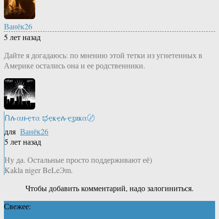
Ванёк26
5 лет назад
Дайте я догадаюсь: по мнению этой тетки из угнетенных в
Америке остались она и ее родственники.
Ոሉαዙҿτα ಭҿҝҿሉҿʓяҝα〄
для
Ванёк26
5 лет назад
Ну да. Остальные просто поддерживают её)
Kakla niger BeLeЭm.
Чтобы добавить комментарий, надо залогиниться.
Свежее: