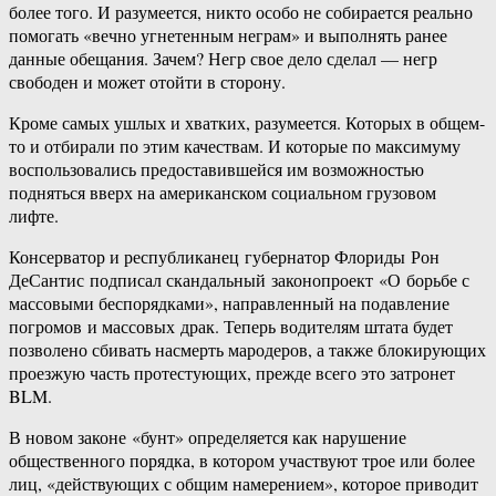
более того. И разумеется, никто особо не собирается реально
помогать «вечно угнетенным неграм» и выполнять ранее
данные обещания. Зачем? Негр свое дело сделал — негр
свободен и может отойти в сторону.
Кроме самых ушлых и хватких, разумеется. Которых в общем-
то и отбирали по этим качествам. И которые по максимуму
воспользовались предоставившейся им возможностью
подняться вверх на американском социальном грузовом
лифте.
Консерватор и республиканец губернатор Флориды Рон
ДеСантис подписал скандальный законопроект «О борьбе с
массовыми беспорядками», направленный на подавление
погромов и массовых драк. Теперь водителям штата будет
позволено сбивать насмерть мародеров, а также блокирующих
проезжую часть протестующих, прежде всего это затронет
BLM.
В новом законе «бунт» определяется как нарушение
общественного порядка, в котором участвуют трое или более
лиц, «действующих с общим намерением», которое приводит