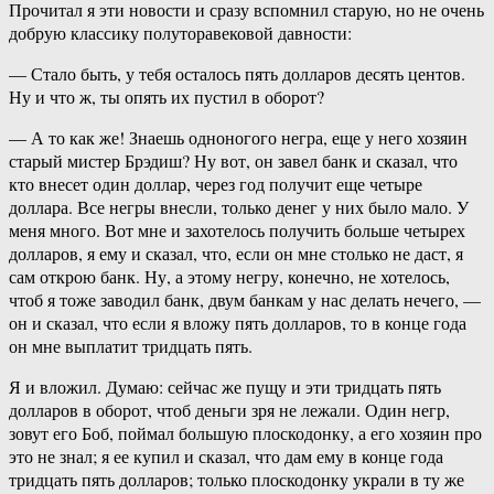
Прочитал я эти новости и сразу вспомнил старую, но не очень
добрую классику полуторавековой давности:
— Стало быть, у тебя осталось пять долларов десять центов.
Ну и что ж, ты опять их пустил в оборот?
— А то как же! Знаешь одноногого негра, еще у него хозяин
старый мистер Брэдиш? Ну вот, он завел банк и сказал, что
кто внесет один доллар, через год получит еще четыре
доллара. Все негры внесли, только денег у них было мало. У
меня много. Вот мне и захотелось получить больше четырех
долларов, я ему и сказал, что, если он мне столько не даст, я
сам открою банк. Ну, а этому негру, конечно, не хотелось,
чтоб я тоже заводил банк, двум банкам у нас делать нечего, —
он и сказал, что если я вложу пять долларов, то в конце года
он мне выплатит тридцать пять.
Я и вложил. Думаю: сейчас же пущу и эти тридцать пять
долларов в оборот, чтоб деньги зря не лежали. Один негр,
зовут его Боб, поймал большую плоскодонку, а его хозяин про
это не знал; я ее купил и сказал, что дам ему в конце года
тридцать пять долларов; только плоскодонку украли в ту же