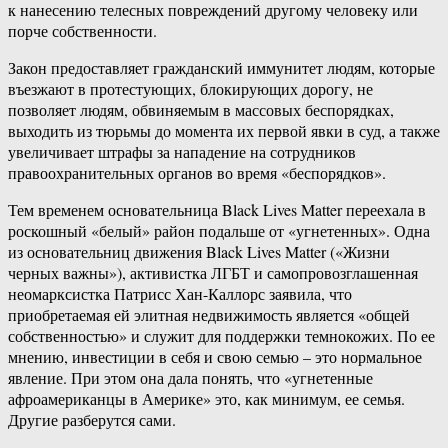
к нанесению телесных повреждений другому человеку или
порче собственности.
Закон предоставляет гражданский иммунитет людям, которые
въезжают в протестующих, блокирующих дорогу, не
позволяет людям, обвиняемым в массовых беспорядках,
выходить из тюрьмы до момента их первой явки в суд, а также
увеличивает штрафы за нападение на сотрудников
правоохранительных органов во время «беспорядков».
Тем временем основательница Black Lives Matter переехала в
роскошный «белый» район подальше от «угнетенных». Одна
из основательниц движения Black Lives Matter («Жизни
черных важны»), активистка ЛГБТ и самопровозглашенная
неомарксистка Патрисс Хан-Каллорс заявила, что
приобретаемая ей элитная недвижимость является «общей
собственностью» и служит для поддержки темнокожих. По ее
мнению, инвестиции в себя и свою семью – это нормальное
явление. При этом она дала понять, что «угнетенные
афроамериканцы в Америке» это, как минимум, ее семья.
Другие разберутся сами.