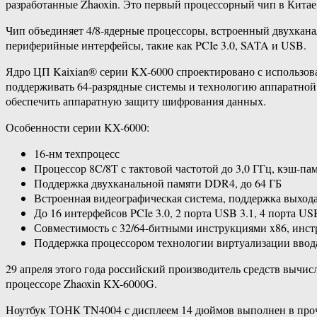
разработанные Zhaoxin. Это первый процессорный чип в Кита
Чип объединяет 4/8-ядерные процессоры, встроенный двухкан
периферийные интерфейсы, такие как PCIe 3.0, SATA и USB.
Ядро ЦП Kaixian® серии KX-6000 спроектировано с использов
поддерживать 64-разрядные системы и технологию аппаратно
обеспечить аппаратную защиту шифрования данных.
Особенности серии KX-6000:
16-нм техпроцесс
Процессор 8C/8T с тактовой частотой до 3,0 ГГц, кэш-па
Поддержка двухканальной памяти DDR4, до 64 ГБ
Встроенная видеографическая система, поддержка выхо
До 16 интерфейсов PCIe 3.0, 2 порта USB 3.1, 4 порта US
Совместимость с 32/64-битными инструкциями x86, ин
Поддержка процессором технологии виртуализации ввод
29 апреля этого года российский производитель средств выч
процессоре Zhaoxin KX-6000G.
Ноутбук ТОНК TN4004 с дисплеем 14 дюймов выполнен в прочн