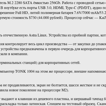
ь М.2 2280 SATA ёмкостью 256Gb. Работа с проводной сетью о
0. В ноутбуке есть порты USB 3.0, HDMI, Type-C (PD/DT), аудио п
зрешение Full HD, литий полимерная батарея 7.6V/7000 mAh/53
уемую стоимость $730 (44.000 рублей). Процессор сейчас — Ka
отечественную Astra Linux. Устройства из пробной партии, кот
ния контролирует весь цикл производства — от закупки до упа
 устройства предназначены в первую очередь для корпоративног
зали в компании.
ерминальных станций) для корпоративных сетей.
компьютер TONK 1004 на этом же процессоре, внешне напоминаю
а не продавливаются, экран не болтается, шасси жесткое и не 
авила новое поколение на процессоре M2).
 выдают и клавиши из дешевого пластика, и шершавый тачпад 
 раскладка только латинская. Спишем на тестовый образец. Скане