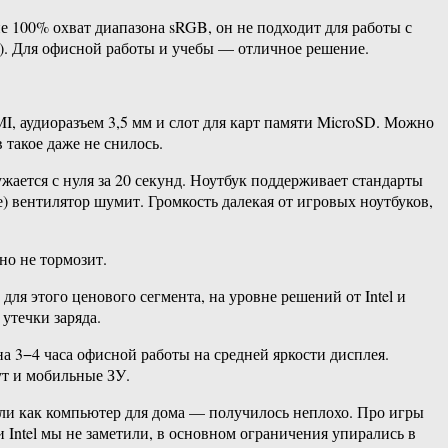
не 100% охват диапазона sRGB, он не подходит для работы с
о). Для офисной работы и учебы — отличное решение.
, аудиоразъем 3,5 мм и слот для карт памяти MicroSD. Можно
такое даже не снилось.
ужается с нуля за 20 секунд. Ноутбук поддерживает стандарты
е) вентилятор шумит. Громкость далекая от игровых ноутбуков,
но не тормозит.
я этого ценового сегмента, на уровне решений от Intel и
утечки заряда.
а 3−4 часа офисной работы на средней яркости дисплея.
ут и мобильные ЗУ.
или как компьютер для дома — получилось неплохо. Про игры
и Intel мы не заметили, в основном ограничения упирались в