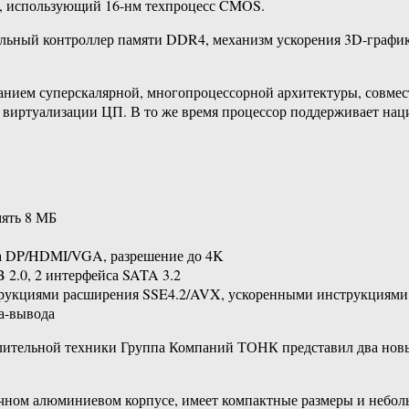
е, использующий 16-нм техпроцесс CMOS.
альный контроллер памяти DDR4, механизм ускорения 3D-график
анием суперскалярной, многопроцессорной архитектуры, совме
й виртуализации ЦП. В то же время процессор поддерживает н
мять 8 МБ
да DP/HDMI/VGA, разрешение до 4K
B 2.0, 2 интерфейса SATA 3.2
струкциями расширения SSE4.2/AVX, ускоренными инструкциями
а-вывода
ислительной техники Группа Компаний ТОНК представил два нов
ом алюминиевом корпусе, имеет компактные размеры и небольшо