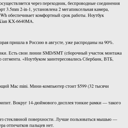
существляется через переходник, беспроводные соединения
орт 3.5mm 2-in-1, установлена 2 мегапиксельная камера,
.2Wh обеспечивает комфортный срок работы. Ноутбук
iXian KX-6640MA.
орая пришла в Россию в августе, уже распроданы на 90%.
ковки. Есть свои линии SMD/SMT (сборочный участок монтажа
о сегмента. «Ноутбуком заинтересовались Сбербанк, ВТБ,
щий Mac mini. Мини-компьютер стоит $599 (32 тысячи
скрипит. Вокруг 14-дюймового дисплея тонкие рамки — такого
без стеклянной поверхности. Лучше пользоваться мышью —
ра отпечатков пальцев нет.