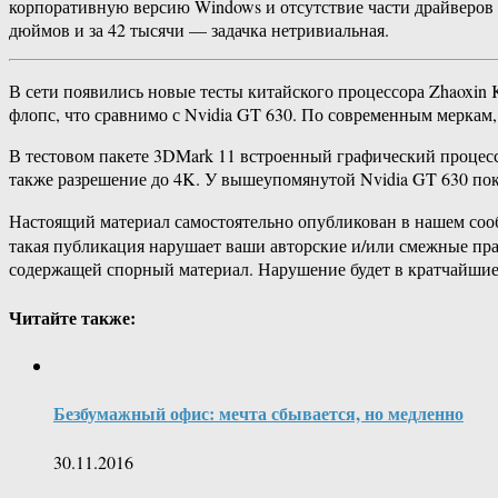
корпоративную версию Windows и отсутствие части драйверов 
дюймов и за 42 тысячи — задачка нетривиальная.
В сети появились новые тесты китайского процессора Zhaoxin 
флопс, что сравнимо с Nvidia GT 630. По современным меркам, 
В тестовом пакете 3DMark 11 встроенный графический процессо
также разрешение до 4K. У вышеупомянутой Nvidia GT 630 пок
Настоящий материал самостоятельно опубликован в нашем соо
такая публикация нарушает ваши авторские и/или смежные пр
содержащей спорный материал. Нарушение будет в кратчайшие
Читайте также:
Безбумажный офис: мечта сбывается, но медленно
30.11.2016