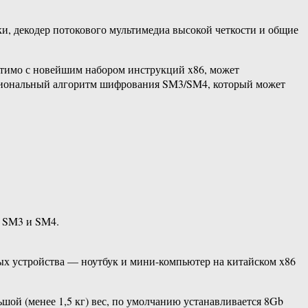
и, декодер потокового мультимедиа высокой четкости и общие
стимо с новейшим набором инструкций x86, может
ациональный алгоритм шифрования SM3/SM4, который может
 SM3 и SM4.
ых устройства — ноутбук и мини-компьютер на китайском x86
й (менее 1,5 кг) вес, по умолчанию устанавливается 8Gb