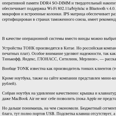
оперативной памяти DDR4 SO-DIMM и твердотельный накопител
обеспечивает поддержка Wi-Fi 802.11a/b/g/n/ac и Bluetooth v.4.
микрофон и встроенные колонки. IPS матрица обеспечивает ра
сертифицирован в странах таможенного союза, имеет рекоменд
В качестве операционной системы вместо винды можно выбрать 
Устройства ТОНК производятся в Китае. Но российская компа
печатных плат). Особое внимание уделяют надежности, так как
Тинькофф, Яндекс, ГЛОНАСС, Ситилинк, Мерлион», — расска
Вообще TONK известна как производитель тонких клиентов (т
Кроме ноутбука, также на сайте компании представлен мини-
рублей).
Собран ноутбук на удивление качественно: крышка и клавиатур
даже MacBook Air не мог себе позволить (пока Apple не предст
Но дальше понимаешь, на чем сэкономили. Бюджетный сегмент
благо, тут полно портов USB. Подсветка клавиш отсутствует, а