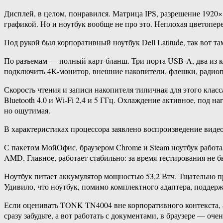
Дисплей, в целом, понравился. Матрица IPS, разрешение 1920×1
графикой. Но и ноутбук вообще не про это. Неплохая цветопер
Под рукой был корпоративный ноутбук Dell Latitude, так вот т
По разъемам — полный карт-бланш. Три порта USB-A, два из к
подключить 4K-монитор, внешние накопители, флешки, радиопе
Скорость чтения и записи накопителя типичная для этого класса
Bluetooth 4.0 и Wi-Fi 2,4 и 5 ГГц. Охлаждение активное, под 
но ощутимая.
В характеристиках процессора заявлено воспроизведение видео
С пакетом МойОфис, браузером Chrome и Steam ноутбук работал
AMD. Главное, работает стабильно: за время тестирования не б
Ноутбук питает аккумулятор мощностью 53,2 Втч. Тщательно пр
Удивило, что ноутбук, помимо комплектного адаптера, поддерж
Если оценивать TONK TN4004 вне корпоративного контекста, а
сразу забудьте, а вот работать с документами, в браузере — о