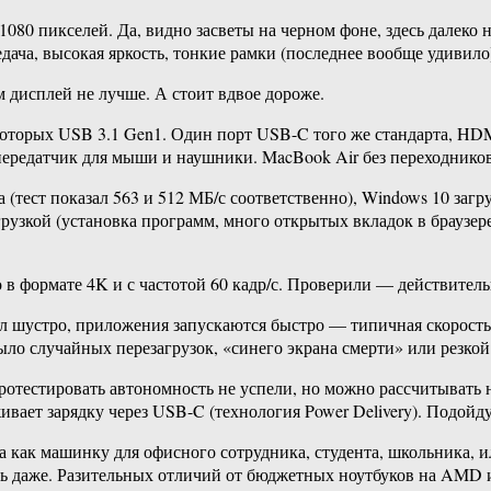
080 пикселей. Да, видно засветы на черном фоне, здесь далеко 
едача, высокая яркость, тонкие рамки (последнее вообще удивил
ам дисплей не лучше. А стоит вдвое дороже.
оторых USB 3.1 Gen1. Один порт USB-C того же стандарта, HDMI
редатчик для мыши и наушники. MacBook Air без переходников 
 (тест показал 563 и 512 МБ/с соответственно), Windows 10 загр
нагрузкой (установка программ, много открытых вкладок в браузер
 в формате 4K и с частотой 60 кадр/с. Проверили — действитель
 шустро, приложения запускаются быстро — типичная скорость дл
ыло случайных перезагрузок, «синего экрана смерти» или резкой 
отестировать автономность не успели, но можно рассчитывать н
ивает зарядку через USB-C (технология Power Delivery). Подойд
 как машинку для офисного сотрудника, студента, школьника, 
чень даже. Разительных отличий от бюджетных ноутбуков на AMD 