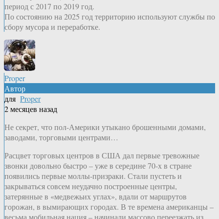
период с 2017 по 2019 год.
По состоянию на 2025 год территорию используют службы по
сбору мусора и переработке.
Proper
Автор
для
Proper
2 месяцев назад
Не секрет, что пол-Америки утыкано брошенными домами,
заводами, торговыми центрами…
Расцвет торговых центров в США дал первые тревожные
звонки довольно быстро – уже в середине 70-х в стране
появились первые моллы-призраки. Стали пустеть и
закрываться совсем неудачно построенные центры,
затерянные в «медвежьих углах», вдали от маршрутов
горожан, в вымирающих городах. В те времена американцы –
весьма мобильная нация – начинали массово переезжать из