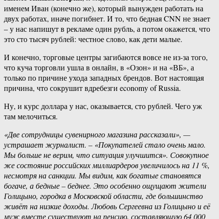
именем Иван (конечно же), который вынужден работать на
двух работах, иначе погибнет. И то, что бедная CNN не знает
– у нас напишут в рекламе один рубль, а потом окажется, что
это сто тысяч рублей: честное слово, как дети малые.
И конечно, торговые центры загибаются вовсе не из-за того,
что куча торговли ушла в онлайн, в «Озон» и на «ВБ», а
только по причине ухода западных брендов. Вот настоящая
причина, что сокрушит вдребезги economy of Russia.
Ну, и курс доллара у нас, оказывается, сто рублей. Чего уж
там мелочиться.
«Две сотрудницы сувенирного магазина рассказали», —
устрашает журналист. – «Покупателей стало очень мало.
Мы больше не верим, что ситуация улучшится». Совокупное
же состояние российских миллиардеров увеличилось на 11 %,
несмотря на санкции. Мы видим, как богатые становятся
богаче, а бедные – беднее. Это особенно ощущают жители
Голицыно, городка в Московской области, где большинство
живёт на низкие доходы. Любовь Сергеевна из Голицыно и её
муж вместе существуют на пенсию, составляющую 64 000