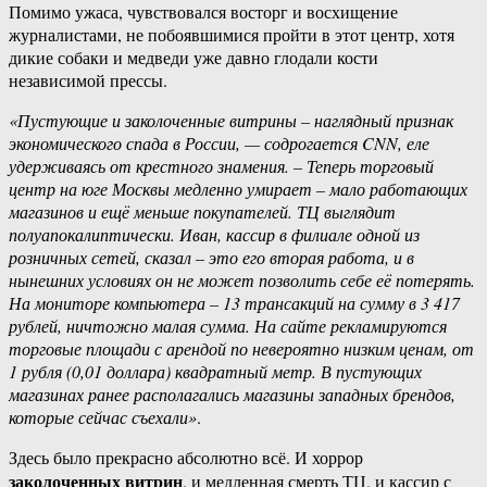
Помимо ужаса, чувствовался восторг и восхищение
журналистами, не побоявшимися пройти в этот центр, хотя
дикие собаки и медведи уже давно глодали кости
независимой прессы.
«Пустующие и заколоченные витрины – наглядный признак
экономического спада в России, — содрогается CNN, еле
удерживаясь от крестного знамения. – Теперь торговый
центр на юге Москвы медленно умирает – мало работающих
магазинов и ещё меньше покупателей. ТЦ выглядит
полуапокалиптически. Иван, кассир в филиале одной из
розничных сетей, сказал – это его вторая работа, и в
нынешних условиях он не может позволить себе её потерять.
На мониторе компьютера – 13 трансакций на сумму в 3 417
рублей, ничтожно малая сумма. На сайте рекламируются
торговые площади с арендой по невероятно низким ценам, от
1 рубля (0,01 доллара) квадратный метр. В пустующих
магазинах ранее располагались магазины западных брендов,
которые сейчас съехали»
.
Здесь было прекрасно абсолютно всё. И хоррор
заколоченных витрин
, и медленная смерть ТЦ, и кассир с