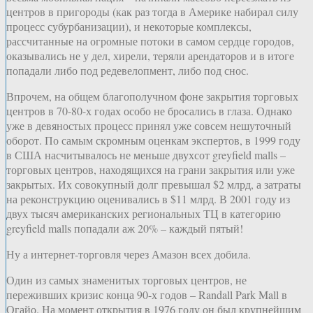
центров в пригороды (как раз тогда в Америке набирал силу
процесс субурбанизации), и некоторые комплексы,
рассчитанные на огромные потоки в самом сердце городов,
оказывались не у дел, хирели, теряли арендаторов и в итоге
попадали либо под редевелопмент, либо под снос.
Впрочем, на общем благополучном фоне закрытия торговых
центров в 70-80-х годах особо не бросались в глаза. Однако
уже в девяностых процесс принял уже совсем нешуточный
оборот. По самым скромным оценкам экспертов, в 1999 году
в США насчитывалось не меньше двухсот greyfield malls –
торговых центров, находящихся на грани закрытия или уже
закрытых. Их совокупный долг превышал $2 млрд, а затраты
на реконструкцию оценивались в $11 млрд. В 2001 году из
двух тысяч американских региональных ТЦ в категорию
greyfield malls попадали аж 20% – каждый пятый!
Ну а интернет-торговля через Амазон всех добила.
Один из самых знаменитых торговых центров, не
переживших кризис конца 90-х годов – Randall Park Mall в
Огайо. На момент открытия в 1976 году он был крупнейшим