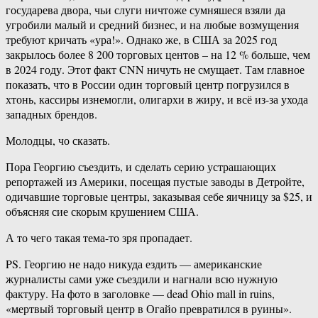
государева двора, чьи слуги ничтоже сумняшеся взяли да
угробили малый и средний бизнес, и на любые возмущения
требуют кричать «ура!». Однако же, в США за 2025 год
закрылось более 8 200 торговых центов – на 12 % больше, чем
в 2024 году. Этот факт CNN ничуть не смущает. Там главное
показать, что в России один торговый центр погрузился в
хтонь, кассиры изнемогли, олигархи в жиру, и всё из-за ухода
западных брендов.
Молодцы, чо сказать.
Пора Георгию съездить, и сделать серию устрашающих
репортажей из Америки, посещая пустые заводы в Детройте,
одичавшие торговые центры, заказывая себе яичницу за $25, и
объясняя сие скорым крушением США.
А то чего такая тема-то зря пропадает.
PS. Георгию не надо никуда ездить — американские
журналисты сами уже съездили и нагнали всю нужную
фактуру. На фото в заголовке — dead Ohio mall in ruins,
«мертвый торговый центр в Огайо превратился в руины».