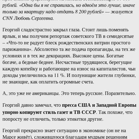
рублей. «Одна бы я не справилась, но вдвоём это лучше, иначе
только за квартиру надо отдать 8 200 рублей» — жалуется
CNN Любовь Сергеевна.
Георгий сладострастно закрыл глаза. Стоит лишь поменять
ярлык, и мы получим репортаж советского ТВ в семидесятые
– «Что-то не радует блеск рождественских витрин простого
парижанина». Абсолютно та же подача пропаганды, на тех же
условиях и в тех же декорациях. Высокие цены. Богатые
богаче, а бедные беднее. Несчастные трудящиеся, берегущие
каждую копейку и работающие на износ на капиталистов, чьи
доходы увеличились на 11 %. И полунищие жители глубинки,
не знающие, как оплатить огромные счета.
А, это уже не американцы. Это теперь русские. Поразительно.
пресса США и Западной Европы
Георгий давно замечал, что
упорно копируют стиль газет и ТВ СССР
. Так похоже, что
попросту не отличить, только этикетки другие.
Георгий прекрасно знает ситуацию в экономике (он не на
Марсе живёт), сложившуюся благодаря мудрым решениям