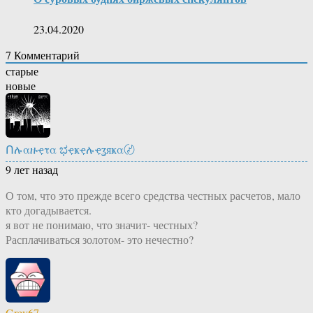
23.04.2020
7
Комментарий
старые
новые
Ոሉαዙҿτα ಭҿҝҿሉҿʓяҝα〄
9 лет назад
О том, что это прежде всего средства честных расчетов, мало
кто догадывается.
я вот не понимаю, что значит- честных?
Расплачиваться золотом- это нечестно?
Grey67