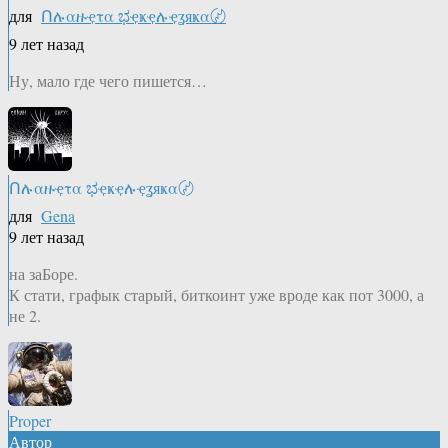
для
Ոሉαዙҿτα ಭҿҝҿሉҿʓяҝα〄
9 лет назад
Ну, мало где чего пишется…
Ոሉαዙҿτα ಭҿҝҿሉҿʓяҝα〄
для
Gena
9 лет назад
на заБоре.
К стати, графык старый, биткоинт уже вроде как пот 3000, а
не 2.
Proper
Автор