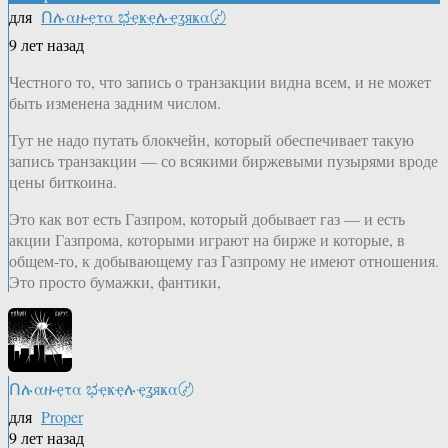
для
Ոሉαዙҿτα ಭҿҝҿሉҿʓяҝα〄
9 лет назад
Честного то, что запись о транзакции видна всем, и не может
быть изменена задним числом.
Тут не надо путать блокчейн, который обеспечивает такую
запись транзакции — со всякими биржевыми пузырями вроде
цены биткоина.
Это как вот есть Газпром, который добывает газ — и есть
акции Газпрома, которыми играют на бирже и которые, в
общем-то, к добывающему газ Газпрому не имеют отношения.
Это просто бумажки, фантики,
Ոሉαዙҿτα ಭҿҝҿሉҿʓяҝα〄
для
Proper
9 лет назад