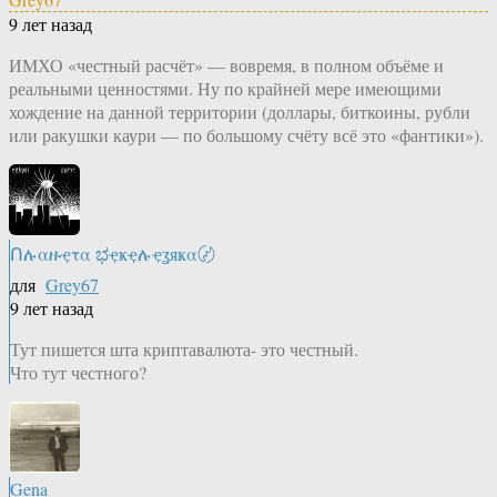
9 лет назад
ИМХО «честный расчёт» — вовремя, в полном объёме и
реальными ценностями. Ну по крайней мере имеющими
хождение на данной территории (доллары, биткоины, рубли
или ракушки каури — по большому счёту всё это «фантики»).
Ոሉαዙҿτα ಭҿҝҿሉҿʓяҝα〄
для
Grey67
9 лет назад
Тут пишется шта криптавалюта- это честный.
Что тут честного?
Gena