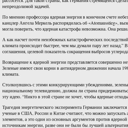
рассосется. Для такой страны, как Германия стремящейся сдела
непреодолимой задачей.
По мнению профессора ядерная энергия в конечном счете небе
канцлер Ангела Меркель распорядилась об «Atomausstieg», вы
могла поверить, что ядерная катастрофа невозможна. Она решил
А как насчет почти неизбежных катастрофических последствий
климата происходит быстрее, чем мы думали пару лет назад.” 
соглашения, целевой показатель сокращения выбросов углерода 
Возвращение к ядерной энергии представляется совершенно н
Зеленые имеют свои корни в антиядерном движении начала 198
климата.
Столкнувшись с этими конкурирующими убеждениями, зеленые,
национальному телевидению, должна ли страна придерживаться
эту идею. “Никто в этой стране не хочет, чтобы ядерные отходы
Трагедия энергетического эксперимента Германии заключается 
ученые в США, России и Китае считают, что можно запускать
элементов, а это один из основных аргументов против ядерно
источникам энергии, разве они не были бы лучшей альтернати