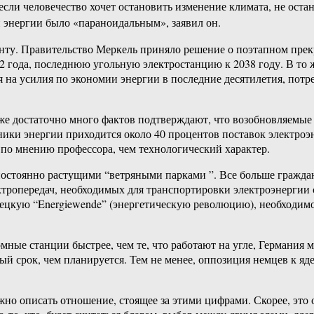
если человечество хочет остановить изменение климата, не оста
й энергии было «параноидальным», заявил он.
нту. Правительство Меркель приняло решение о поэтапном прек
2 года, последнюю угольную электростанцию к 2038 году. В то 
 на усилия по экономии энергии в последние десятилетия, потр
Уже достаточно много фактов подтверждают, что возобновляемые
ники энергии приходится около 40 процентов поставок электро
 по мнению профессора, чем технологический характер.
остоянно растущими “ветряными парками ”. Все больше граждан
ктропередач, необходимых для транспортировки электроэнергии
мецкую “Energiewende” (энергетическую революцию), необходимо
ные станции быстрее, чем те, что работают на угле, Германия м
ый срок, чем планируется. Тем не менее, оппозиция немцев к яд
жно описать отношение, стоящее за этими цифрами. Скорее, это