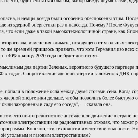
ть то, что, будет считаться благом, выбор между двумя злами, я
зопасна, и немцы всегда были особенно обеспокоены этим. Пос
ходе из ядерной энергетики раз и навсегда. Почему? После Фук
а, что если даже в такой высокотехнологичной стране, как Япон
 второго зла, изменения климата, исходящего от угольных элек
В то же время ей пришлось признать, что хотя Германия изо все
на 40% к концу 2020 года не будет достигнут.
емыслимым для партии Зеленых, вероятного будущего партнера 
0-х годов. Сопротивление ядерной энергии заложено в ДНК парт
 попали в положение осла между двумя стогами сена. Когда со
 ядерной энергетики дольше, чтобы позволить более быструю о
 были захоронены в саду его соседа”, — сказала она.
в том, что почти религиозное антиядерное движение в стране не
 атомные электростанции на радиоактивных отходах, что может
й программы. Конечно, эти технологии имеют свои опасности. 
вой угольным и газовым электростанциям?