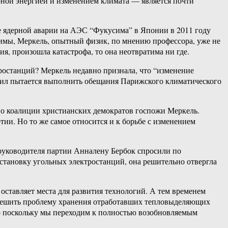
дерной энергией и изменением климата — является почти
ле ядерной аварии на АЭС “Фукусима” в Японии в 2011 году
усимы, Меркель, опытный физик, по мнению профессора, уже не
ия, произошла катастрофа, то она неотвратима ни где.
тростанций? Меркель недавно признала, что “изменение
х сил пытается выполнить обещания Парижского климатического
по коалиции христианских демократов госпожи Меркель.
ии. Но то же самое относится и к борьбе с изменением
руководителя партии Анналену Бербок спросили по
становку угольных электростанций, она решительно отвергла
 оставляет места для развития технологий. А тем временем
 решить проблему хранения отработавших тепловыделяющих
Но поскольку мы переходим к полностью возобновляемым