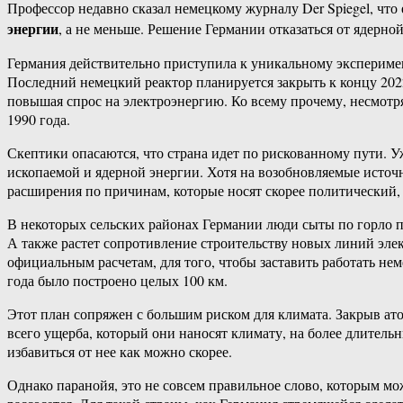
Профессор недавно сказал немецкому журналу Der Spiegel, что 
энергии
, а не меньше. Решение Германии отказаться от ядерно
Германия действительно приступила к уникальному экспериме
Последний немецкий реактор планируется закрыть к концу 202
повышая спрос на электроэнергию. Ко всему прочему, несмотря
1990 года.
Скептики опасаются, что страна идет по рискованному пути. 
ископаемой и ядерной энергии. Хотя на возобновляемые источ
расширения по причинам, которые носят скорее политический,
В некоторых сельских районах Германии люди сыты по горло п
А также растет сопротивление строительству новых линий эле
официальным расчетам, для того, чтобы заставить работать не
года было построено целых 100 км.
Этот план сопряжен с большим риском для климата. Закрыв атом
всего ущерба, который они наносят климату, на более длительн
избавиться от нее как можно скорее.
Однако паранойя, это не совсем правильное слово, которым мо