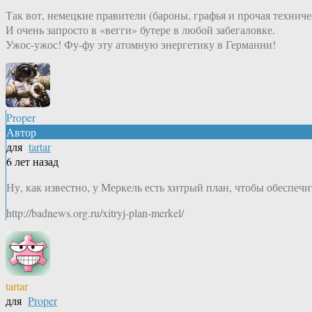
Так вот, немецкие правители (бароны, графья и прочая техниче
И очень запросто в «вегги» бутере в любой забегаловке.
Ужос-ужос! Фу-фу эту атомную энергетику в Германии!
Proper
Автор
для
tartar
6 лет назад
Ну, как известно, у Меркель есть хитрый план, чтобы обеспеч
http://badnews.org.ru/xitryj-plan-merkel/
tartar
для
Proper