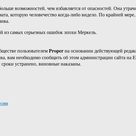
 больше возможностей, чем избавляется от опасностей. Она утра
имата, которую человечество когда-либо видело. По крайней ме
лива.
ной из самых серьезных ошибок эпохи Меркель.
Proper
бществе пользователем
на основании действующей реда
ава, вам необходимо сообщить об этом администрации сайта на
 сроки устранено, виновные наказаны.
ссии