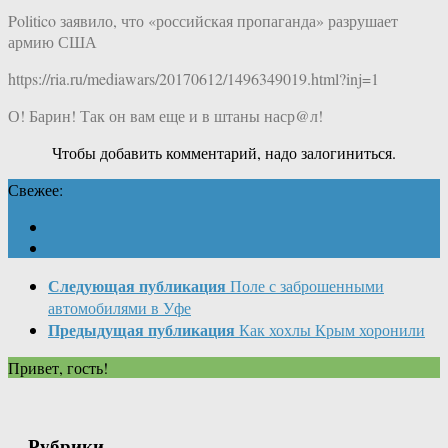
Politico заявило, что «российская пропаганда» разрушает
армию США
https://ria.ru/mediawars/20170612/1496349019.html?inj=1
О! Барин! Так он вам еще и в штаны наср@л!
Чтобы добавить комментарий, надо залогиниться.
Свежее:
Следующая публикация
Поле с заброшенными
автомобилями в Уфе
Предыдущая публикация
Как хохлы Крым хоронили
Привет, гость!
Рубрики