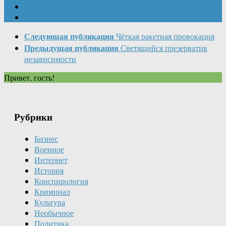
Следующая публикация
Чёткая ракетная провокация
Предыдущая публикация
Светящийся презерватив
независимости
Привет, гость!
Рубрики
Бизнес
Военное
Интернет
История
Конспирология
Криминал
Культура
Необычное
Политика