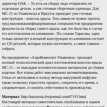
директор ОАК. – То есть на сборку надо отправлять не
отдельные детали, а уже готовые сборочные единицы. Для
МС-21 из Ульяновска в Иркутск приходит уже готовая
конструкция – консоль крыла. Тем самым не нужно тратить
труд высококвалифицированных специалистов предприятия-
финалиста на сборку самого крыла, как это было бы в случае
его изготовления из алюминия». По словам Тарасова, один
только шпангоут клепаной конструкции из алюминия состоит
из 120 деталей, которые нужно изготовить, а самое главное –
собрать.
На предприятии «АэроКомпозит-Ульяновск» проходит
полный технологический цикл изготовления консоли крыла
МС-21 – от выкладки вспомогательных материалов до сборки
изделия. Все этапы работ максимально автоматизированы.
Отказ от автоклавов в пользу метода вакуумной инфузии
также позволил упростить процесс, сократить его время, а
следовательно, и снизить себестоимость производства.
Материал
: http://uacrussia.livejournal.com/67193.html
Настоящий материал самостоятельно опубликован в нашем
Proper
сообществе пользователем
на основании действующей