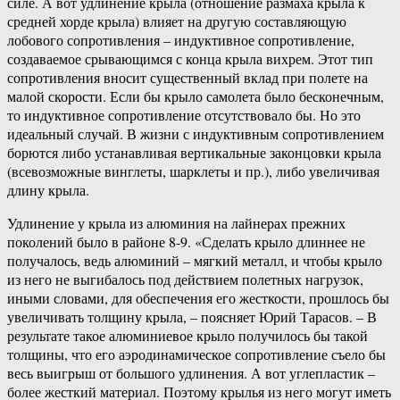
силе. А вот удлинение крыла (отношение размаха крыла к
средней хорде крыла) влияет на другую составляющую
лобового сопротивления – индуктивное сопротивление,
создаваемое срывающимся с конца крыла вихрем. Этот тип
сопротивления вносит существенный вклад при полете на
малой скорости. Если бы крыло самолета было бесконечным,
то индуктивное сопротивление отсутствовало бы. Но это
идеальный случай. В жизни с индуктивным сопротивлением
борются либо устанавливая вертикальные законцовки крыла
(всевозможные винглеты, шарклеты и пр.), либо увеличивая
длину крыла.
Удлинение у крыла из алюминия на лайнерах прежних
поколений было в районе 8-9. «Сделать крыло длиннее не
получалось, ведь алюминий – мягкий металл, и чтобы крыло
из него не выгибалось под действием полетных нагрузок,
иными словами, для обеспечения его жесткости, прошлось бы
увеличивать толщину крыла, – поясняет Юрий Тарасов. – В
результате такое алюминиевое крыло получилось бы такой
толщины, что его аэродинамическое сопротивление съело бы
весь выигрыш от большого удлинения. А вот углепластик –
более жесткий материал. Поэтому крылья из него могут иметь