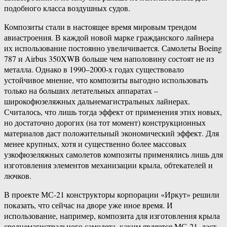
подобного класса воздушных судов.
Композиты стали в настоящее время мировым трендом
авиастроения. В каждой новой марке гражданского лайнера
их использование постоянно увеличивается. Самолеты Boeing
787 и Airbus 350XWB больше чем наполовину состоят не из
металла. Однако в 1990–2000-х годах существовало
устойчивое мнение, что композиты выгодно использовать
только на больших летательных аппаратах –
широкофюзеляжных дальнемагистральных лайнерах.
Считалось, что лишь тогда эффект от применения этих новых,
но достаточно дорогих (на тот момент) конструкционных
материалов даст положительный экономический эффект. Для
менее крупных, хотя и существенно более массовых
узкофюзеляжных самолетов композиты применялись лишь для
изготовления элементов механизации крыла, обтекателей и
лючков.
В проекте МС-21 конструкторы корпорации «Иркут» решили
показать, что сейчас на дворе уже иное время. И
использование, например, композита для изготовления крыла
среднемагистрального самолета, каким является МС-21, даст