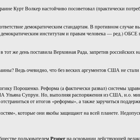
краине Курт Волкер настойчиво посоветовал (практически потре
ответствие демократическим стандартам. В противном случае в
 демократическим институтам и правам человека — ред.) ОБСЕ 
 в тот же день поставила Верховная Рада, запретив российских 
аины? Ведь очевидно, что без веских аргументов США не стали б
гику Порошенко. Реформа (а фактически развал) системы здрав
ША Ульяна Супрун. Но, выполняя распоряжения из США, и.о. ми
тстраниться от итогов «реформы», а также заручиться поддержко
остям», которые они якобы защищают на всей планете. Недопус
Proper
бществе пользователем
на основании действующей реда