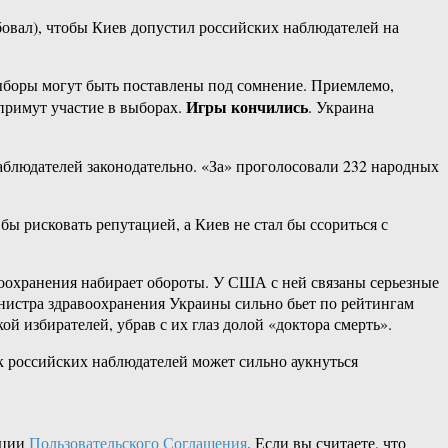
бовал), чтобы Киев допустил российских наблюдателей на
ыборы могут быть поставлены под сомнение. Приемлемо,
Игры кончились
примут участие в выборах.
. Украина
наблюдателей законодательно. «За» проголосовали 232 народных
ы рисковать репутацией, а Киев не стал бы ссориться с
оохранения набирает обороты. У США с ней связаны серьезные
нистра здравоохранения Украины сильно бьет по рейтингам
й избирателей, убрав с их глаз долой «доктора смерть».
к российских наблюдателей может сильно аукнуться
кции
Пользовательского Соглашения
. Если вы считаете, что