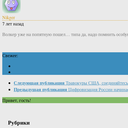
Nikger
7 лет назад
Волкер уже на попятную пошел… типа да, надо помнить особу
Свежее:
Следующая публикация
Травокуры США, соединяйтесь
Предыдущая публикация
Цифровизация России начина
Привет, гость!
Рубрики