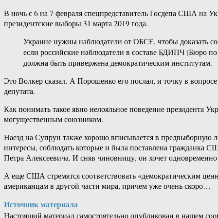
В ночь с 6 на 7 февраля спецпредставитель Госдепа США на У
президентские выборы 31 марта 2019 года.
Украине нужны наблюдатели от ОБСЕ, чтобы доказать со
если российские наблюдатели в составе БДИПЧ (Бюро по
должна быть привержена демократическим институтам.
Это Волкер сказал. А Порошенко его послал, и точку в вопросе
депутата.
Как понимать такое явно нелояльное поведение президента Укр
могущественным союзником.
Наезд на Супрун также хорошо вписывается в предвыборную ло
интересы, соблюдать которые и была поставлена гражданка С
Петра Алексеевича. И сняв чиновницу, он хочет одновременно о
А еще США стремятся соответствовать «демократическим ценн
американцам в другой части мира, причем уже очень скоро…
Источник материала
Настоящий материал самостоятельно опубликован в нашем соо