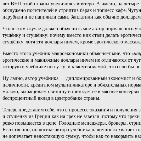
лет ВНП этой страны увеличился впятеро. А имено, на четыре
обслужено посетителей в стриптиз-барах и топлесс-кафе. Чугу
нарубили и не напилили сами. Заплатили как обычно долларами
Что в этом случае должен объяснить мне автор нормального уч
тушёнку и сгущёнку; почему вместо них стали делать эротиче
сгущёнку, хотя эти доллары ничем, кроме эротического массажа
Вместо этого учебник макроэкономики объясняет мне, что «
нац
эротические и макияжные доллары ничем не отличаются от чуг
которую в учебнике ни гу-гу, и клянутся мамой, что если бы не 
Ну ладно, автор учебника — дипломированный экономист и бо
наличности, кредитном мультипликаторе и обязательных нормах
молоко, выращивает свинину и шинкует её в мясные консервы, 
беспроцентный вклад в центробанке страны.
Теперь представим себе, что в процессе оказания и получения
и сгущёнку из Греции как на грех не завезли, потому что греки
резко повышается в цене. Голодные менеджеры, брокеры, стрип
Естественно, по логике автора учебника наличности хватает 
не допечатает недостающую сумму, чтобы как-то накормить нас