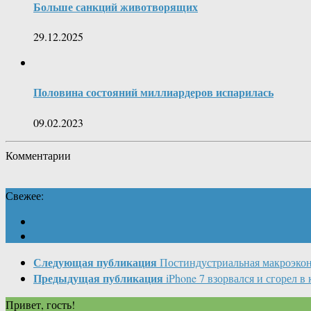
Больше санкций животворящих
29.12.2025
Половина состояний миллиардеров испарилась
09.02.2023
Комментарии
Свежее:
Следующая публикация
Постиндустриальная макроэко
Предыдущая публикация
iPhone 7 взорвался и сгорел в
Привет, гость!