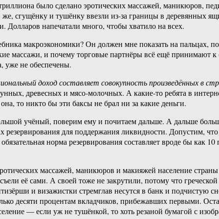
 триллиона было сделано эротических массажей, маникюров, пед
н же, сгущёнку и тушёнку ввезли из-за границы в деревянных ящ
. Долларов напечатали много, чтобы хватило на всех.
ебника макроэкономики? Он должен мне показать на пальцах, по
ские массажи, и почему торговые партнёры всё ещё принимают к
, уже не обеспечены.
иональный доход составляет совокупность произведённых в стр
унных, древесных и мясо-молочных. А какие-то ребята в интерн
она, то никто бы эти баксы не брал ни за какие деньги.
льшой учёный, поверим ему и почитаем дальше. А дальше боль
 резервирования для поддержания ликвидности. Допустим, что к
обязательная норма резервирования составляет вроде бы как 10
 эротических массажей, маникюров и макияжей население страны
 съели её сами. А своей тоже не закрутили, потому что греческо
тизёрши и визажистки стремглав несутся в банк и подчистую сн
только десяти процентам вкладчиков, прибежавших первыми. Ост
еление — если уж не тушёнкой, то хоть резаной бумагой с изоб