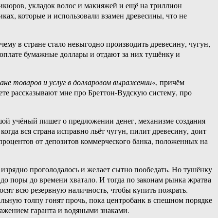
икюров, укладок волос и макияжей и ещё на триллион
иках, которые и использовали взамен древесины, что не
чему в стране стало невыгодно производить древесину, чугун,
 оплате бумажные доллары и отдают за них тушёнку и
ане товаров и услуг в долларовом выражении
«, причём
ете рассказывают мне про Бреттон-Вудскую систему, про
шой учёный пишет о предложении денег, механизме создания
огда вся страна исправно льёт чугун, пилит древесину, доит
 процентов от депозитов коммерческого банка, положенных на
 изрядно проголодалось и желает сытно пообедать. Но тушёнку
й до поры до времени хватало. И тогда по законам рынка жратва
осят всю резервную наличность, чтобы купить пожрать.
альную толпу гонят прочь, пока центробанк в спешном порядке
ражением гаранта и водяными знаками.