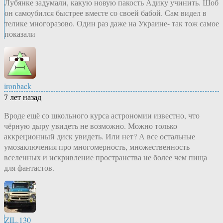
Лубянке задумали, какую новую пакость Адику учинить. Шоб
он самоубился быстрее вместе со своей бабой. Сам видел в
телике многоразово. Один раз даже на Украине- так тож самое
показали
ironback
7 лет назад
Вроде ещё со школьного курса астрономии известно, что
чёрную дыру увидеть не возможно. Можно только
аккреционный диск увидеть. Или нет? А все остальные
умозаключения про многомерность, множественность
вселенных и искривление пространства не более чем пища
для фантастов.
ZIL.130