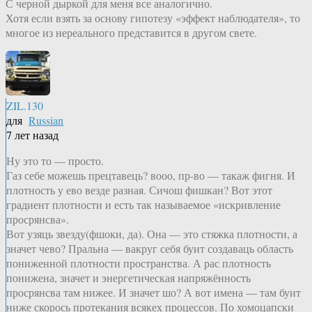
С черной дыркой для меня все аналогично.
Хотя если взять за основу гипотезу «эффект наблюдателя», то
многое из нереального представится в другом свете.
ZIL.130
для
Russian
7 лет назад
Ну это то — просто.
Газ себе можешь прецтавець? вооо, пр-во — такаж фигня. И
плотность у ево везде разная. Сичош фишкан? Вот этот
градиент плотности и есть так называемое «искривление
просрянсва».
Вот узяць звезду(фшоки, да). Она — это стяжка плотности, а
значет чево? Пральна — вакруг себя буит создаваць область
пониженной плотности пространства. А рас плотность
понижена, значет и энергетическая напряжённость
просрянсва там нижее. И значет шо? А вот имена — там буит
ниже скорось протекания всякех процессов. По хомоцапски