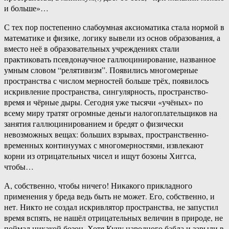
и больше»…
С тех пор постепенно слабоумная аксиоматика стала нормой в
математике и физике, логику вывели из основ образования, а
вместо неё в образовательных учреждениях стали
практиковать псевдонаучное галлюцинирование, названное
умным словом “релятивизм”. Появились многомерные
пространства с числом мерностей больше трёх, появилось
искривление пространства, сингулярность, пространство-
время и чёрные дыры. Сегодня уже тысячи «учёных» по
всему миру тратят огромные деньги налогоплательщиков на
занятия галлюцинированием и бредят о физически
невозможных вещах: больших взрывах, пространственно-
временных континуумах с многомерностями, извлекают
корни из отрицательных чисел и ищут бозоны Хиггса,
чтобы…
А, собственно, чтобы ничего! Никакого прикладного
применения у бреда ведь быть не может. Его, собственно, и
нет. Никто не создал искривлятор пространства, не запустил
время вспять, не нашёл отрицательных величин в природе, не
поймал никакой бозон. Хотя Кучу народного бабла и зарыли в