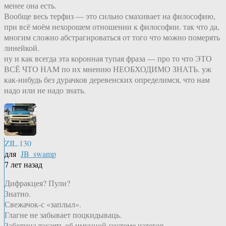
менее она есть.
Вообще весь терфиз — это сильно смахивает на философию,
при всё моём нехорошем отношении к философии. так что да,
многим сложно абстрагироваться от того что можно померять
линейкой.
ну и как всегда эта коронная тупая фраза — про то что ЭТО
ВСЁ ЧТО НАМ по их мнению НЕОБХОДИМО ЗНАТЬ. уж
как-нибудь без дурачков деревенских определимся, что нам
надо или не надо знать.
ZIL.130
для
JB_swamp
7 лет назад
Дифракцея? Пули?
Знатно.
Свежачок-с «заплыл».
Глагне не забывает поцкидываць.
Заботица,тэкзять об имунной системе чатегов.