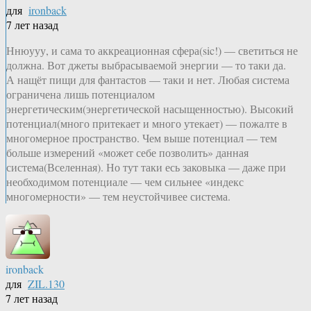
для
ironback
7 лет назад
Ннюууу, и сама то аккреационная сфера(sic!) — светиться не
должна. Вот джеты выбрасываемой энергии — то таки да.
А нащёт пищи для фантастов — таки и нет. Любая система
ограничена лишь потенциалом
энергетическим(энергетической насыщенностью). Высокий
потенциал(много притекает и много утекает) — пожалте в
многомерное пространство. Чем выше потенциал — тем
больше измерений «может себе позволить» данная
система(Вселенная). Но тут таки есь заковыка — даже при
необходимом потенциале — чем сильнее «индекс
многомерности» — тем неустойчивее система.
ironback
для
ZIL.130
7 лет назад