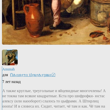
Anunah
для
Ոሉαዙҿτα ಭҿҝҿሉҿʓяҝα〄
7 лет назад
А также круглые, треугольные и яйцевидные многочлены! А
не токма там всякие квадратные. Кста про шифрофки- юстас
алексу (или наооборот) слалось то цыфрами. А Штирлиц
ооопа! И в словеса их. Сидит, читает, чё там и как. Чё там на