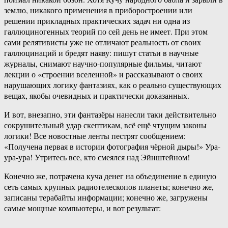
землю, никакого применения в приборостроении или
решении прикладных практических задач ни одна из
галлюциногенных теорий по сей день не имеет. При этом
сами релятивисты уже не отличают реальность от своих
галлюцинаций и бредят наяву: пишут статьи в научные
журналы, снимают научно-популярные фильмы, читают
лекции о «строении вселенной» и рассказывают о своих
нарушающих логику фантазиях, как о реально существующих
вещах, якобы очевидных и практически доказанных.
И вот, внезапно, эти фантазёры нанесли таки действительно
сокрушительный удар скептикам, всё ещё чтущим законы
логики! Все новостные ленты пестрят сообщением:
«Получена первая в истории фотография чёрной дыры!» Ура-
ура-ура! Утритесь все, кто смеялся над Эйнштейном!
Конечно же, потрачена куча денег на объединение в единую
сеть самых крупных радиотелескопов планеты; конечно же,
записаны терабайты информации; конечно же, загружены
самые мощные компьютеры, и вот результат: