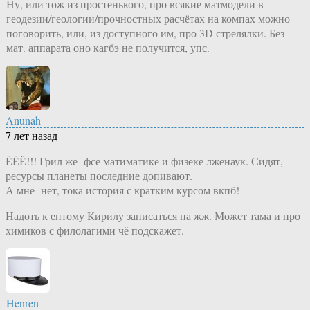
Ну, или тож из простенького, про всякие матмодели в
геодезии/геологии/прочностных расчётах на компах можно
поговорить, или, из доступного им, про 3D стрелялки. Без
мат. аппарата оно кагбэ не получится, упс.
Anunah
7 лет назад
ЁЁЁ!!! Грил же- фсе матиматике и физеке лженаук. Сидят,
ресурсы планеты последние допивают.
А мне- нет, тока история с кратким курсом вкпб!
Надоть к ентому Кирилу записаться на жж. Может тама и про
химиков с филолагими чё подскажет.
Henren