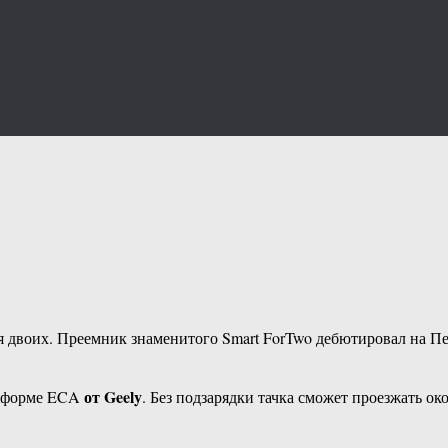
я двоих. Преемник знаменитого Smart ForTwo дебютировал на Пе
от Geely
латформе ECA
. Без подзарядки тачка сможет проезжать око