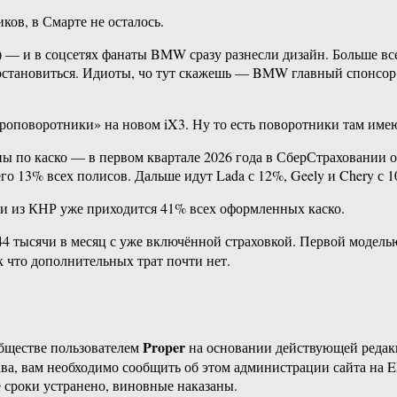
ов, в Смарте не осталось.
 — и в соцсетях фанаты BMW сразу разнесли дизайн. Больше все
остановиться. Идиоты, чо тут скажешь — BMW главный спонсор 
поворотники» на новом iX3. Ну то есть поворотники там имеют
ны по каско — в первом квартале 2026 года в СберСтраховании 
о 13% всех полисов. Дальше идут Lada с 12%, Geely и Chery с 10
ки из КНР уже приходится 41% всех оформленных каско.
₽44 тысячи в месяц с уже включённой страховкой. Первой модел
 что дополнительных трат почти нет.
Proper
бществе пользователем
на основании действующей реда
ава, вам необходимо сообщить об этом администрации сайта на
 сроки устранено, виновные наказаны.