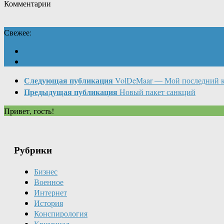
Комментарии
Свежее:
Следующая публикация
VolDeMaar — Мой последний 
Предыдущая публикация
Новый пакет санкций
Привет, гость!
Рубрики
Бизнес
Военное
Интернет
История
Конспирология
Криминал