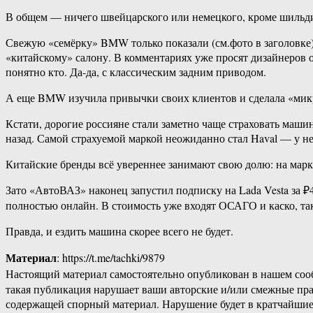
В общем — ничего швейцарского или немецкого, кроме шильдик
Свежую «семёрку» BMW только показали (см.фото в заголовке)
«китайскому» салону. В комментариях уже просят дизайнеров 
понятно кто. Да-да, с классическим задним приводом.
А еще BMW изучила привычки своих клиентов и сделала «микро
Кстати, дорогие россияне стали заметно чаще страховать маши
назад. Самой страхуемой маркой неожиданно стал Haval — у нег
Китайские бренды всё увереннее занимают свою долю: на мар
Зато «АвтоВАЗ» наконец запустил подписку на Lada Vesta за 
полностью онлайн. В стоимость уже входят ОСАГО и каско, так
Правда, и ездить машина скорее всего не будет.
Материал
: https://t.me/tachki/9879
Настоящий материал самостоятельно опубликован в нашем соо
такая публикация нарушает ваши авторские и/или смежные пр
содержащей спорный материал. Нарушение будет в кратчайшие