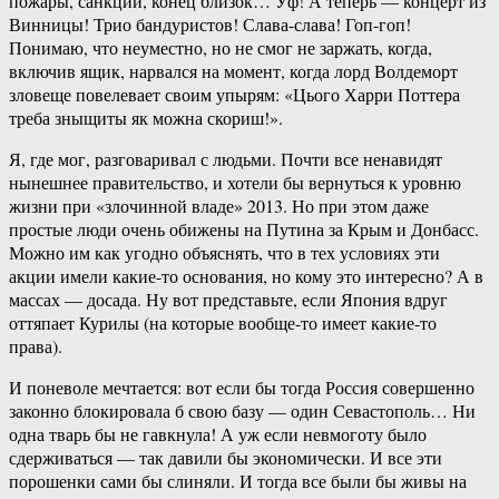
пожары, санкции, конец близок… Уф! А теперь — концерт из
Винницы! Трио бандуристов! Слава-слава! Гоп-гоп!
Понимаю, что неуместно, но не смог не заржать, когда,
включив ящик, нарвался на момент, когда лорд Волдеморт
зловеще повелевает своим упырям: «Цього Харри Поттера
треба зныщиты як можна скориш!».
Я, где мог, разговаривал с людьми. Почти все ненавидят
нынешнее правительство, и хотели бы вернуться к уровню
жизни при «злочинной владе» 2013. Но при этом даже
простые люди очень обижены на Путина за Крым и Донбасс.
Можно им как угодно объяснять, что в тех условиях эти
акции имели какие-то основания, но кому это интересно? А в
массах — досада. Ну вот представьте, если Япония вдруг
оттяпает Курилы (на которые вообще-то имеет какие-то
права).
И поневоле мечтается: вот если бы тогда Россия совершенно
законно блокировала б свою базу — один Севастополь… Ни
одна тварь бы не гавкнула! А уж если невмоготу было
сдерживаться — так давили бы экономически. И все эти
порошенки сами бы слиняли. И тогда все были бы живы на