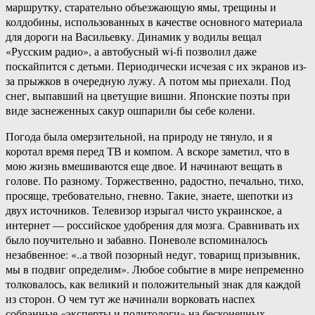
маршрутку, старательно объезжающую ямы, трещины и
колдобины, использованных в качестве основного материала
для дороги на Васильевку. Динамик у водилы вещал
«Русским радио», а автобусный wi-fi позволил даже
поскайпится с детьми. Периодически исчезая с их экранов из-
за прыжков в очередную лужу. А потом мы приехали. Под
снег, выпавший на цветущие вишни. Японские поэты при
виде заснеженных сакур ошпарили бы себе колени.
Погода была омерзительной, на природу не тянуло, и я
коротал время перед ТВ и компом. А вскоре заметил, что в
мою жизнь вмешиваются еще двое. И начинают вещать в
голове. По разному. Торжественно, радостно, печально, тихо,
просяще, требовательно, гневно. Такие, знаете, шепотки из
двух источников. Телевизор изрыгал чисто украинское, а
интернет — российское удобрения для мозга. Сравнивать их
было поучительно и забавно. Поневоле вспоминалось
незабвенное: «..а твой позорный недуг, товарищ призывник,
мы в подвиг определим». Любое событие в мире непременно
толковалось, как великий и положительный знак для каждой
из сторон. О чем тут же начинали ворковать наспех
собранные «эксперты и политологи» на бесконечных