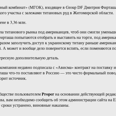
ный комбинат» (МГОК), входящее в Group DF Дмитрия Фирташа,
ого участка с залежами титановых руд в Житомирской области.
не в 3,36 млн.
а титанового рынка под американцев, чтоб они смогли уменьши
ирташа попытаются отобрать и выставить на торги, под америк
разом заполучить доступ к украинскому титану раньше американ
й. А может и вообще дело повернется вспять, если поменяются п
тересную дополнительную деталь.
омпания недавно подписала с «Ависма» контракт на поставку и
аша что-то поставляют в Россию — это чисто формальный повод
орит источник.
Proper
бществе пользователем
на основании действующей реда
ава, вам необходимо сообщить об этом администрации сайта на
 сроки устранено, виновные наказаны.