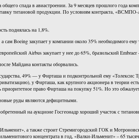
 общего спада в авиастроении. За 9 месяцев прошлого года комп
оставку титановой продукции. По условиям контракта, «ВСМПО-А
сть поднялась на 1,8%.
 сам Boeing закупает у компании около 35% необходимого ему 
вропейский Airbus закупает у нее до 65%, бразильский Embrae
после Майдана контакты оборвались.
сударства, 49% — у Фирташа и подконтрольной ему «Толексис Т
риватизацию), у Фирташа, как крупного акционера в теории ест
приоритетное право Фирташа на покупку 51%. Но это обжалуетс
ановые руды являются дефицитными.
обретенный на аукционе Госгеонадр хороший участок с титан
Ильменит», а также строит Стремигородский ГОК и Мотроновс
льменитового концентрата в год, «Валки-Ильменит» – 65 тысяч