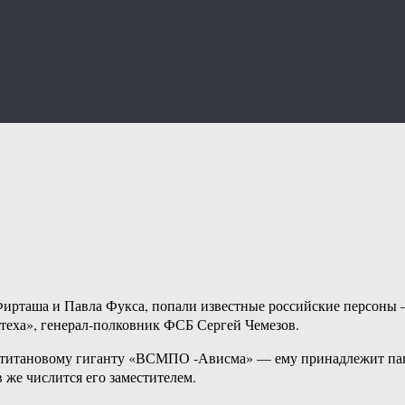
рташа и Павла Фукса, попали известные российские персоны 
еха», генерал-полковник ФСБ Сергей Чемезов.
к титановому гиганту «ВСМПО -Ависма» — ему принадлежит пак
же числится его заместителем.