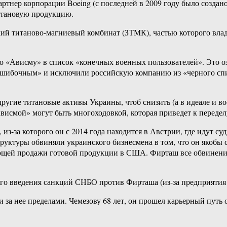
ер корпорации Boeing (с последней в 2009 году было создано 
титановую продукцию.
ский титаново-магниевый комбинат (ЗТМК), частью которого вла
«Ависму» в список «конечных военных пользователей». Это озн
ошибочным» и исключили российскую компанию из «черного спис
угие титановые активы Украины, чтоб снизить (а в идеале и в
висмой» могут быть многоходовкой, которая приведет к передел
, из-за которого он с 2014 года находится в Австрии, где идут 
руктуры обвиняли украинского бизнесмена в том, что он якобы 
ующей продажи готовой продукции в США. Фирташ все обвинени
о введения санкций СНБО против Фирташа (из-за предприятия
 и за нее пределами. Чемезову 68 лет, он прошел карьерный пут