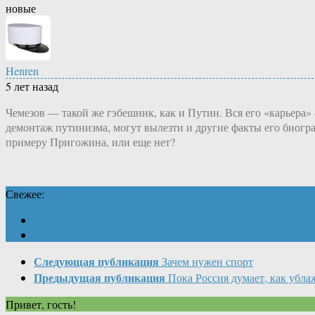
новые
Henren
5 лет назад
Чемезов — такой же гэбешник, как и Путин. Вся его «карьера» 
демонтаж путинизма, могут вылезти и другие факты его биогр
примеру Пригожина, или еще нет?
Свежее:
Следующая публикация
Зачем нужен спорт
Предыдущая публикация
Пока Россия думает, как убла
Привет, гость!