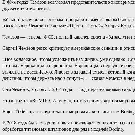
В 80-х годах Чемезов возглавлял представительство эксперим
дружеские отношения.
«У нас так случилось, что мы и по работе вместе рядом были, 
рассказывал Чемезов в фильме «Путин. Часть 2» Андрея Кондр
Чемезов — генерал ФСБ, полный кавалер ордена «За заслуги п
Сергей Чемезов резко критикует американские санкции в отно
«Все возможное, чтобы усложнить нам жизнь, уже сделано. Сов
готовы американцы и европейцы. Европейцы в первую очередь.
завязана на российскую. Я верю в здравый смысл, который ког
действия, чтобы держать нас в тонусе», — сказал Чемезов в н
Сам Чемезов, к слову, с 2014 года — под персональными санкц
Что касается «ВСМПО- Ависма», то компания является миров
Еще с 2006 года сотрудничает с мировым авиа-гигантом Boeing,
В 2018 году была открыта новая производственная площадка н
обработка титановых штамповок для ряда моделей Boeing.