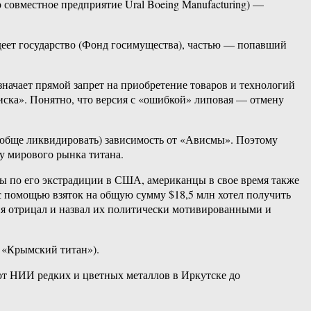
совместное предприятие Ural Boeing Manufacturing) —
деет государство (Фонд госимущества), частью — попавший
ачает прямой запрет на приобретение товаров и технологий
ка». Понятно, что версия с «ошибкой» липовая — отмену
ообще ликвидировать) зависимость от «Ависмы». Поэтому
у мирового рынка титана.
суды по его экстрадиции в США, американцы в свое время также
с помощью взяток на общую сумму $18,5 млн хотел получить
я отрицал и назвал их политически мотивированными и
 «Крымский титан»).
ь от НИИ редких и цветных металлов в Иркутске до