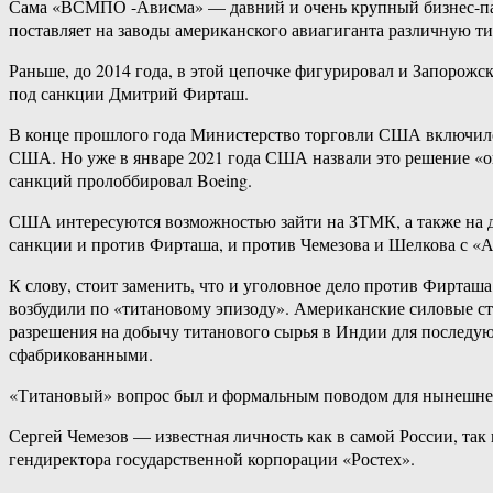
Сама «ВСМПО -Ависма» — давний и очень крупный бизнес-партн
поставляет на заводы американского авиагиганта различную 
Раньше, до 2014 года, в этой цепочке фигурировал и Запорож
под санкции Дмитрий Фирташ.
В конце прошлого года Министерство торговли США включило 
США. Но уже в январе 2021 года США назвали это решение «
санкций пролоббировал Boeing.
США интересуются возможностью зайти на ЗТМК, а также на др
санкции и против Фирташа, и против Чемезова и Шелкова с «А
К слову, стоит заменить, что и уголовное дело против Фирташа
возбудили по «титановому эпизоду». Американские силовые ст
разрешения на добычу титанового сырья в Индии для послед
сфабрикованными.
«Титановый» вопрос был и формальным поводом для нынешнег
Сергей Чемезов — известная личность как в самой России, так
гендиректора государственной корпорации «Ростех».