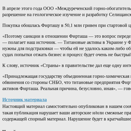
В апреле этого года ООО «Междуреченский горно-обогатитель
разрешение на геологическое изучение и разработку Селищанск
Покупка обошлась Фирташу в 50,1 млн гривен при стартовой це
«Поэтому санкции в отношении Фирташа — это вопрос передел
— полагает наш источник. — Титановые активы в Украине у Ф
нужны для подстраховки — чтобы ей не удалось каким-либо об
судах попытки отжать бизнес и процесс будет очень не быстры
К слову, источник «Страны» в правительстве дал еще одну ин
«Принадлежащая государству объединенная горно-химическая к
обвинения со стороны СНБО, что титановые предприятия Фирт
активов Фирташа. Реальная причина, безусловно, иная», — гов
Источник материала
Настоящий материал самостоятельно опубликован в нашем соо
такая публикация нарушает ваши авторские и/или смежные пр
содержащей спорный материал. Нарушение будет в кратчайшие