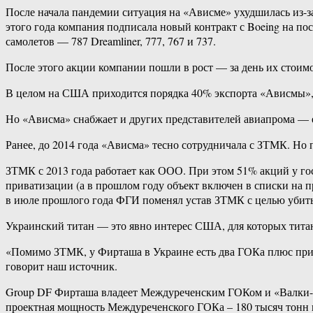
После начала пандемии ситуация на «Ависме» ухудшилась из-за
этого года компания подписала новый контракт с Boeing на п
самолетов — 787 Dreamliner, 777, 767 и 737.
После этого акции компании пошли в рост — за день их стоимо
В целом на США приходится порядка 40% экспорта «Ависмы», а
Но «Ависма» снабжает и других представителей авиапрома — е
Ранее, до 2014 года «Ависма» тесно сотрудничала с ЗТМК. Но 
ЗТМК с 2013 года работает как ООО. При этом 51% акций у го
приватизации (а в прошлом году объект включен в списки на п
в июле прошлого года ФГИ поменял устав ЗТМК с целью убить 
Украинский титан — это явно интерес США, для которых тит
«Помимо ЗТМК, у Фирташа в Украине есть два ГОКа плюс при
говорит наш источник.
Group DF Фирташа владеет Междуреченским ГОКом и «Валки-
проектная мощность Междуреченского ГОКа – 180 тысяч тонн и