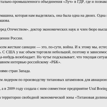
ентально-промышленного объединения «Луч» в ГДР, где и позна
и машина, которая нам выделялась, она была одна на двоих. Одн
ашова.
еред Отечеством», доктор экономических наук и член бюро высш
шении России.
сем жесткие санкции — это, по-сути, война. И к этому мы, есте
 С США у нас объем торговли небольшой, поэтому и зависимост
да-нибудь возобладает. Но чутье подсказывает, что текущая си
едавнем интервью российскому «РБК».
иями стран Запада.
ым лидером по производству титановых штамповок для авиацио
 а в 2009 году создала с ним совместное предприятие Ural Boein
а территории свободной экономической зоны «Титановая долина»