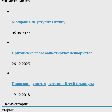
Читайте также:
Молдавия не уступит Путину
05.08.2022
Британские пабы бойкотируют лейбористов
26.12.2025
Евросоюз рушится, жесткий Brexit неминуем
19.12.2018
1
Комментарий
старые