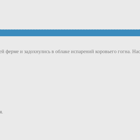
й ферме и задохнулись в облаке испарений коровьего гогна. Нас
я.