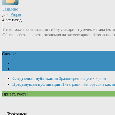
Базилевс
для
Proper
4 лет назад
У нас тоже в канализации гибну слесари от утечек метана (кот
Обычная безголовость, экономия на элементарной безопасност
Свежее:
Следующая публикация
Зрадоперемога усих краин
Предыдущая публикация
Интеграция Белоруссии как он
Привет, гость!
Рубрики