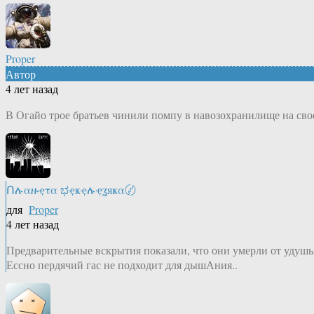
Proper
Автор
4 лет назад
В Огайо трое братьев чинили помпу в навозохранилище на свое
Ոሉαዙҿτα ಭҿҝҿሉҿʓяҝα〄
для
Proper
4 лет назад
Предварительные вскрытия показали, что они умерли от удушь
Ессно пердячий гас не подходит для дышАния..