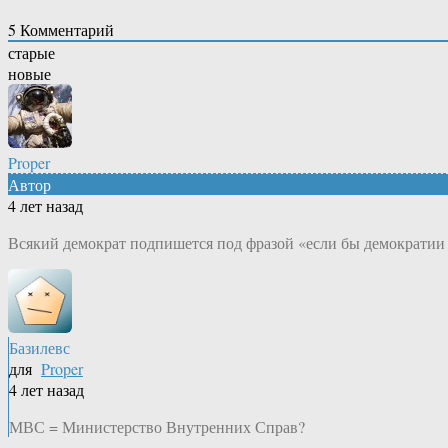
5
Комментарий
старые
новые
Proper
Автор
4 лет назад
Всякий демократ подпишется под фразой «если бы демократии 
Базилевс
для
Proper
4 лет назад
МВС = Министерство Внутренних Справ?