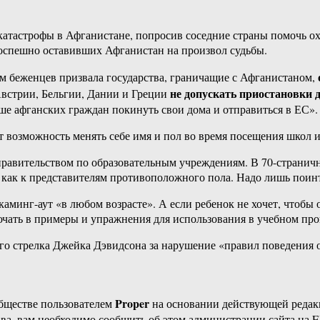
тастрофы в Афганистане, попросив соседние страны помочь ох
поспешно оставивших Афганистан на произвол судьбы.
м беженцев призвала государства, граничащие с Афганистаном,
не допускать приостановки 
Австрии, Бельгии, Дании и Греции
ше афганских граждан покинуть свои дома и отправиться в ЕС».
ат возможность менять себе имя и пол во время посещения школ 
правительством по образовательным учреждениям. В 70-страничн
 как к представителям противоположного пола. Надо лишь поинте
каминг-аут «в любом возрасте». А если ребенок не хочет, чтобы 
лючать в примеры и упражнения для использования в учебном пр
ого стрелка Джейка Дэвидсона за нарушение «правил поведения о
Proper
бществе пользователем
на основании действующей реда
ава, вам необходимо сообщить об этом администрации сайта на