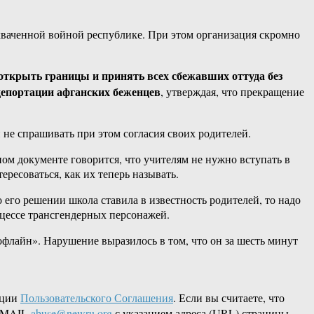
ваченной войной республике. При этом организация скромно
открыть границы и принять всех сбежавших оттуда без
депортации афганских беженцев
, утверждая, что прекращение
и не спрашивать при этом согласия своих родителей.
ом документе говорится, что учителям не нужно вступать в
ресоваться, как их теперь называть.
о его решении школа ставила в известность родителей, то надо
оцессе трансгендерных персонажей.
флайн». Нарушение выразилось в том, что он за шесть минут
кции
Пользовательского Соглашения
. Если вы считаете, что
 EMAIL
abuse@newru.org
с указанием адреса (URL) страницы,