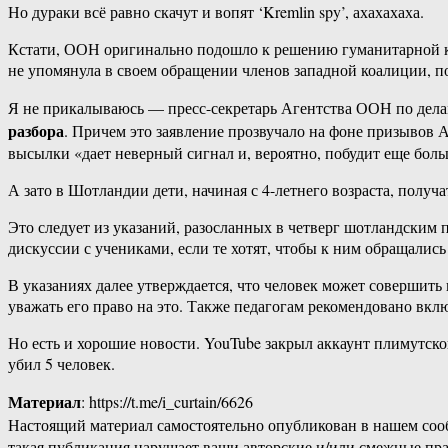
Но дураки всё равно скачут и вопят ‘Kremlin spy’, ахахахаха.
Кстати, ООН оригинально подошло к решению гуманитарной ка
не упомянула в своем обращении членов западной коалиции, 
Я не прикалываюсь — пресс-секретарь Агентства ООН по дела
разбора
. Причем это заявление прозвучало на фоне призывов 
высылки «дает неверный сигнал и, вероятно, побудит еще боль
А зато в Шотландии дети, начиная с 4-летнего возраста, получ
Это следует из указаний, разосланных в четверг шотландским 
дискуссии с учениками, если те хотят, чтобы к ним обращались
В указаниях далее утверждается, что человек может совершить 
уважать его право на это. Также педагогам рекомендовано вк
Но есть и хорошие новости. YouTube закрыл аккаунт плимутск
убил 5 человек.
Материал
: https://t.me/i_curtain/6626
Настоящий материал самостоятельно опубликован в нашем соо
такая публикация нарушает ваши авторские и/или смежные пр