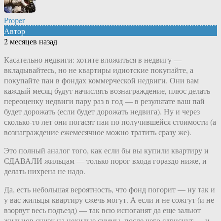
Proper
Автор
2 месяцев назад
Касательно недвиги: хотите вложиться в недвигу —
вкладывайтесь, но не квартиры идиотские покупайте, а
покупайте паи в фондах коммерческой недвиги. Они вам
каждый месяц будут начислять вознаграждение, плюс делать
переоценку недвиги пару раз в год — в результате ваш пай
будет дорожать (если будет дорожать недвига). Ну и через
сколько-то лет они погасят паи по получившейся стоимости (а
вознаграждение ежемесячное можно тратить сразу же).
Это полный аналог того, как если бы вы купили квартиру и
СДАВАЛИ жильцам — только порог входа гораздо ниже, и
делать нихрена не надо.
Да, есть небольшая вероятность, что фонд погорит — ну так и
у вас жильцы квартиру сжечь могут. А если и не сожгут (и не
взорвут весь подъезд) — так всю испоганят да еще зальют
жильцов снизу на нехилые суммы, после чего сдриснут — и