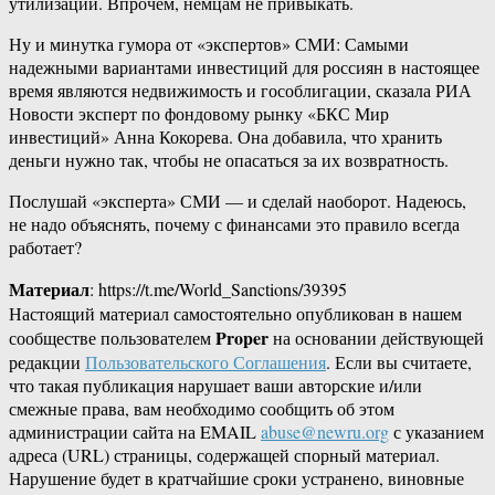
утилизации. Впрочем, немцам не привыкать.
Ну и минутка гумора от «экспертов» СМИ: Самыми
надежными вариантами инвестиций для россиян в настоящее
время являются недвижимость и гособлигации, сказала РИА
Новости эксперт по фондовому рынку «БКС Мир
инвестиций» Анна Кокорева. Она добавила, что хранить
деньги нужно так, чтобы не опасаться за их возвратность.
Послушай «эксперта» СМИ — и сделай наоборот. Надеюсь,
не надо объяснять, почему с финансами это правило всегда
работает?
Материал
: https://t.me/World_Sanctions/39395
Настоящий материал самостоятельно опубликован в нашем
Proper
сообществе пользователем
на основании действующей
редакции
Пользовательского Соглашения
. Если вы считаете,
что такая публикация нарушает ваши авторские и/или
смежные права, вам необходимо сообщить об этом
администрации сайта на EMAIL
abuse@newru.org
с указанием
адреса (URL) страницы, содержащей спорный материал.
Нарушение будет в кратчайшие сроки устранено, виновные