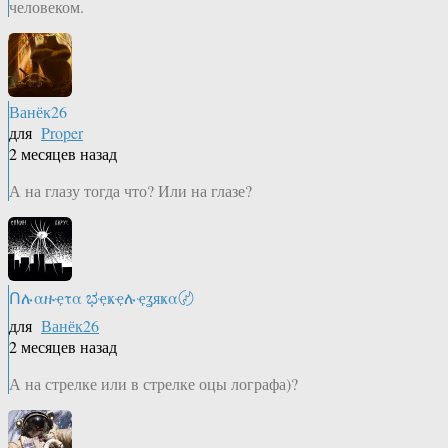
человеком.
Ванёк26
для
Proper
2 месяцев назад
А на глазу тогда что? Или на глазе?
Ոሉαዙҿτα ಭҿҝҿሉҿʓяҝα〄
для
Ванёк26
2 месяцев назад
А на стрелке или в стрелке оцы лографа)?