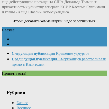
еще действующего президента США Дональда Трампа за
причастность к убийству генерала КСИР Кассема Сулеймани
и главы «Хашд Шааби» Абу-Мухандиса.
Чтобы добавить комментарий, надо залогиниться.
Свежее:
Следующая публикация
Крещение удмуртов
Предыдущая публикация
Американцев расстреливали
прямо в Капитолии
Привет, гость!
Рубрики
Бизнес
Военное