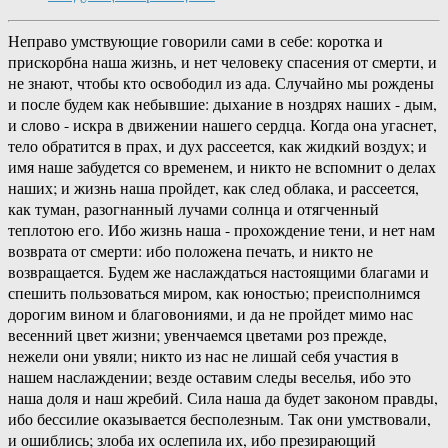
Неправо умствующие говорили сами в себе: коротка и
прискорбна наша жизнь, и нет человеку спасения от смерти, и
не знают, чтобы кто освободил из ада. Случайно мы рождены
и после будем как небывшие: дыхание в ноздрях наших - дым,
и слово - искра в движении нашего сердца. Когда она угаснет,
тело обратится в прах, и дух рассеется, как жидкий воздух; и
имя наше забудется со временем, и никто не вспомнит о делах
наших; и жизнь наша пройдет, как след облака, и рассеется,
как туман, разогнанный лучами солнца и отягченный
теплотою его. Ибо жизнь наша - прохождение тени, и нет нам
возврата от смерти: ибо положена печать, и никто не
возвращается. Будем же наслаждаться настоящими благами и
спешить пользоваться миром, как юностью; преисполнимся
дорогим вином и благовониями, и да не пройдет мимо нас
весенний цвет жизни; увенчаемся цветами роз прежде,
нежели они увяли; никто из нас не лишай себя участия в
нашем наслаждении; везде оставим следы веселья, ибо это
наша доля и наш жребий. Сила наша да будет законом правды,
ибо бессилие оказывается бесполезным. Так они умствовали,
и ошиблись; злоба их ослепила их, ибо презирающий