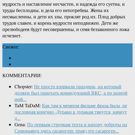
мудрость и наставление несчастен, и надежда его суетна, и
труды бесплодны, и дела его непотребны. Жены их
несмысленны, и дети их злы, проклят род их. Плод добрых
трудов славен, и корень мудрости неподвижен. Дети же
прелюбодеев будут несовершенны, и семя беззаконного ложа
исчезнет.
Свежее:
КОММЕНТАРИИ:
Chopster:
Не просто взорвали праздник, на который
должен был приехать командующий ВКС, а по разной
инф...
TaM TaDaM:
Как там в мемном фильме фраза была, не
дословная конечно -Дураки к дуракам тянутся, начнут
д...
Gena:
По первым строчкам техта и напору доброты на
Симоньян(а здесь сасарогерс прав),это сасарогер...