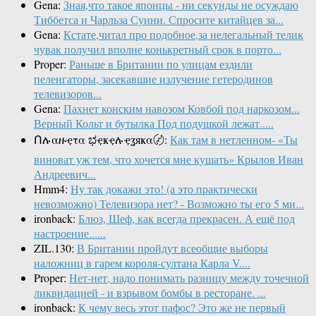
Gena:
Зная,что такое японцы - ни секунды не осуждаю
Тиббетса и Чарльза Суини. Спросите китайцев за...
Gena:
Кстате,читал про подобное,за нелегальный телик
чувак получил вполне конькретный срок в порто...
Proper:
Раньше в Британии по улицам ездили
пеленгаторы, засекавшие излучение гетеродинов
телевизоров...
Gena:
Пахнет конским навозом Ковбой под наркозом...
Верный Кольт и бутылка Под подушкой лежат.....
Ոሉαዙҿτα ಭҿҝҿሉҿʓяҝα〄:
Как там в нетленном- «Ты
виноват уж тем, что хочется мне кушать» Крылов Иван
Андреевич...
Hmm4:
Ну так докажи это! (а это практически
невозможно) Телевизора нет? - Возможно ты его 5 ми...
ironback:
Блюз, Шеф, как всегда прекрасен. А ещё под
настроение......
ZIL.130:
В Британии пройдут всеобщие выборы
наложниц в гарем короля-султана Карла V....
Proper:
Нет-нет, надо понимать разницу между точечной
ликвидацией - и взрывом бомбы в ресторане. ...
ironback:
К чему весь этот пафос? Это же не первый