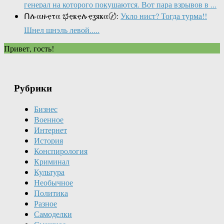
генерал на которого покушаются. Вот пара взрывов в ...
Ոሉαዙҿτα ಭҿҝҿሉҿʓяҝα〄:
Укло нист? Тогда турма!!
Шнел шнэль левой.....
Привет, гость!
Рубрики
Бизнес
Военное
Интернет
История
Конспирология
Криминал
Культура
Необычное
Политика
Разное
Самоделки