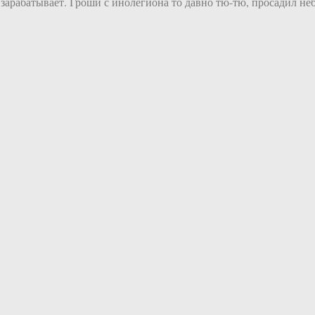
у зарабатывает. Гроши с инолегиона то давно тю-тю, просадил не