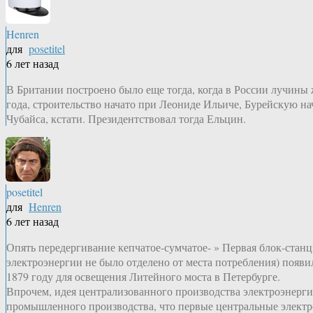
Henren
для
posetitel
6 лет назад
В Британии построено было еще тогда, когда в России лучины 
года, строительство начато при Леониде Ильиче, Бурейскую на
Чубайса, кстати. Президентствовал тогда Ельцин.
posetitel
для
Henren
6 лет назад
Опять передергивание кепчатое-сумчатое- » Первая блок-станц
электроэнергии не было отделено от места потребления) появ
1879 году для освещения Литейного моста в Петербурге.
Впрочем, идея централизованного производства электроэнерги
промышленного производства, что первые центральные электро