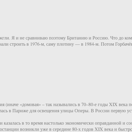
жгли. Я и не сравниваю поэтому Британию и Россию. Что до ком
чали строить в 1976-м, саму плотину — в 1984-м. Потом Горбачё
ия (иначе «домовая» – так назывались в 70–80-е годы XIX века 
илась в Париже для освещения улицы Оперы. В России первую ус
и казалась в то время настолько экономически оправданной и 
станции возникли уже в середине 80-х годов XIX века и быстр