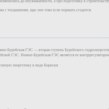
изменились до неузнаваемости, а про подготовку к строительств
ы с тогдашними, щас оно токо если поржать сгодится.
Нижне-Бурейская ГЭС — вторая ступень Бурейского гидроэнергети
ейской ГЭС. Нижне-Бурейская ГЭС является ее контррегуляторо
зеленую энергетику в виде Бориски