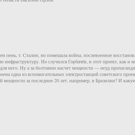
ясен пень, т. Сталин, но помешала война, послевоенное восстан
ю инфраструктуру. Но случился Горбачёв, и этот проект, как и м
 для него. Ну а за болтовню насчет мощности — неуд пропаган
роена одна из вспомогательных электростанций советского прое
 мощности за последние 20 лет, например, в Бразилии? И какую