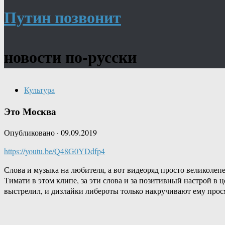
Путин позвонит
новости по-русски
Культура
Это Москва
Опубликовано
·
09.09.2019
https://youtu.be/Q48G0YDdfp4
Слова и музыка на любителя, а вот видеоряд просто великолеп
Тимати в этом клипе, за эти слова и за позитивный настрой в
выстрелил, и дизлайки либероты только накручивают ему просм