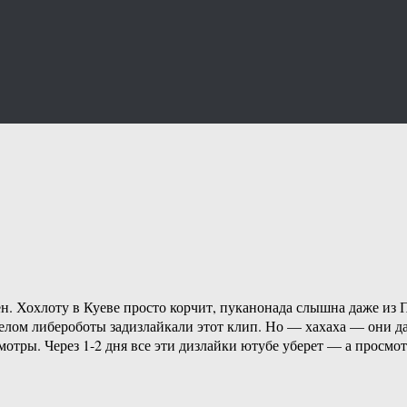
ен. Хохлоту в Куеве просто корчит, пуканонада слышна даже из
 целом либероботы задизлайкали этот клип. Но — хахаха — они д
отры. Через 1-2 дня все эти дизлайки ютубе уберет — а просмот