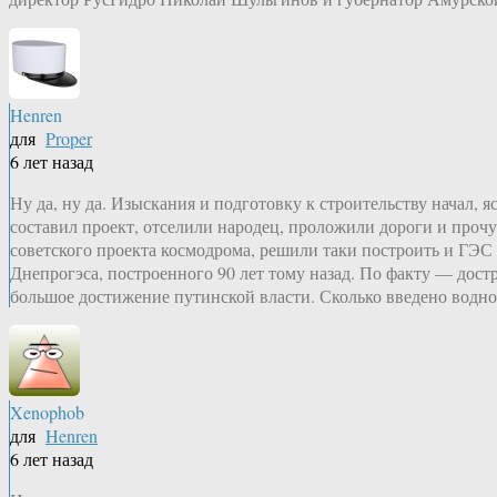
Henren
для
Proper
6 лет назад
Ну да, ну да. Изыскания и подготовку к строительству начал, 
составил проект, отселили народец, проложили дороги и прочу
советского проекта космодрома, решили таки построить и ГЭС
Днепрогэса, построенного 90 лет тому назад. По факту — дост
большое достижение путинской власти. Сколько введено водной
Xenophob
для
Henren
6 лет назад