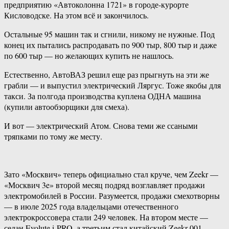
предприятию «Автоколонна 1721» в городе-курорте
Кисловодске. На этом всё и закончилось.
Остальные 95 машин так и сгнили, никому не нужные. Под
конец их пытались распродавать по 900 тыр, 800 тыр и даже
по 600 тыр — но желающих купить не нашлось.
Естественно, АвтоВАЗ решил еще раз прыгнуть на эти же
грабли — и выпустил электрический Ляргус. Тоже якобы для
такси. За полгода производства куплена ОДНА машина
(купили автообзорщики для смеха).
И вот — электрический Атом. Снова теми же ссаными
тряпками по тому же месту.
Зато «Москвич» теперь официально стал круче, чем Zeekr —
«Москвич 3e» второй месяц подряд возглавляет продажи
электромобилей в России. Разумеется, продажи смехотворны
— в июле 2025 года владельцами отечественного
электрокроссовера стали 249 человек. На втором месте —
седан Evolute i-PRO, а третьим стал китайский Zeekr 001.