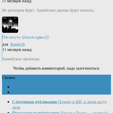
11 месяцев назад
Не автопром будет. Армейские джипы будут клепать.
Ոሉαዙҿτα ಭҿҝҿሉҿʓяҝα〄
для
Ванёк26
11 месяцев назад
Армейские лясипеды.
Чтобы добавить комментарий, надо залогиниться.
Свежее:
Следующая публикация
Почему и ИИ, и люди несут
дичь
Предыдущая публикация
Дональд Трамп — знатный