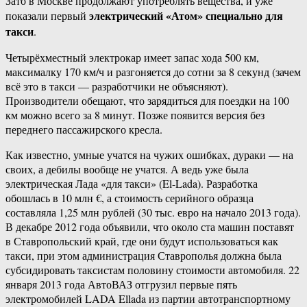
Зато в Москве продолжают употреблять вещества, и уже
электрический «Атом» специально для
показали первый
такси
.
Четырёхместный электрокар имеет запас хода 500 км,
максималку 170 км/ч и разгоняется до сотни за 8 секунд (зачем
всё это в такси — разработчики не объясняют).
Производители обещают, что зарядиться для поездки на 100
км можно всего за 8 минут. Позже появится версия без
переднего пассажирского кресла.
Как известно, умные учатся на чужих ошибках, дураки — на
своих, а дебилы вообще не учатся. А ведь уже была
электрическая Лада «для такси» (El-Lada). Разработка
обошлась в 10 млн €, а стоимость серийного образца
составляла 1,25 млн рублей (30 тыс. евро на начало 2013 года).
В декабре 2012 года объявили, что около ста машин поставят
в Ставропольский край, где они будут использоваться как
такси, при этом администрация Ставрополья должна была
субсидировать таксистам половину стоимости автомобиля. 22
января 2013 года АвтоВАЗ отгрузил первые пять
электромобилей LADA Ellada из партии автотранспортному