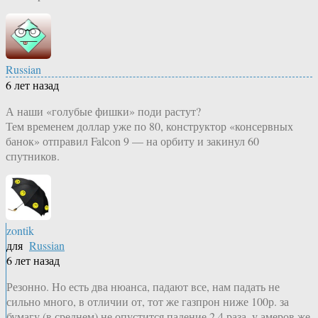
Russian
6 лет назад
А наши «голубые фишки» поди растут?
Тем временем доллар уже по 80, конструктор «консервных
банок» отправил Falcon 9 — на орбиту и закинул 60
спутников.
zontik
для
Russian
6 лет назад
Резонно. Но есть два нюанса, падают все, нам падать не
сильно много, в отличии от, тот же газпрон ниже 100р. за
бумагу (в среднем) не опустится падение 2.4 раза, у амеров же