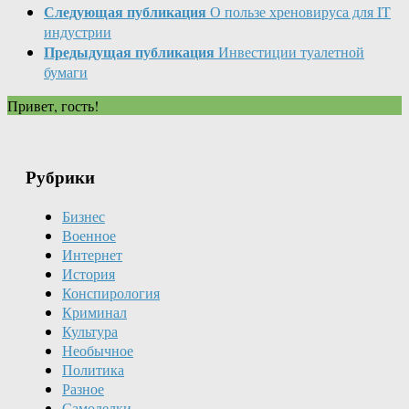
Следующая публикация
О пользе хреновируса для IT
индустрии
Предыдущая публикация
Инвестиции туалетной
бумаги
Привет, гость!
Рубрики
Бизнес
Военное
Интернет
История
Конспирология
Криминал
Культура
Необычное
Политика
Разное
Самоделки