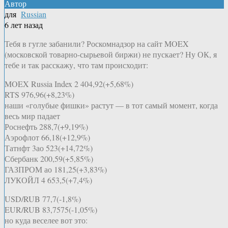
Автор
для
Russian
6 лет назад
Тебя в гугле забанили? Роскомнадзор на сайт MOEX
(московской товарно-сырьевой биржи) не пускает? Ну ОК, я
тебе и так расскажу, что там происходит:
MOEX Russia Index 2 404,92(+5,68%)
RTS 976,96(+8,23%)
наши «голубые фишки» растут — в тот самый момент, когда
весь мир падает
Роснефть 288,7(+9,19%)
Аэрофлот 66,18(+12,9%)
Татнфт 3ао 523(+14,72%)
Сбербанк 200,59(+5,85%)
ГАЗПРОМ ао 181,25(+3,83%)
ЛУКОЙЛ 4 653,5(+7,4%)
USD/RUB 77,7(-1,8%)
EUR/RUB 83,7575(-1,05%)
но куда веселее вот это: