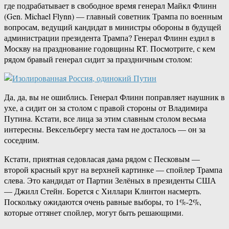
где подрабатывает в свободное время генерал Майкл Флинн
(Gen. Michael Flynn) — главный советник Трампа по военным
вопросам, ведущий кандидат в министры обороны в будущей
администрации президента Трампа? Генерал Флинн ездил в
Москву на празднование годовщины RT. Посмотрите, с кем
рядом бравый генерал сидит за праздничным столом:
Да, да, вы не ошиблись. Генерал Флинн поправляет наушник в
ухе, а сидит он за столом с правой стороны от Владимира
Путина. Кстати, все лица за этим славным столом весьма
интересны. Вексельбергу места там не досталось — он за
соседним.
Кстати, приятная седовласая дама рядом с Песковым —
второй красный круг на верхней картинке — спойлер Трампа
слева. Это кандидат от Партии Зелёных в президенты США
— Джилл Стейн. Борется с Хиллари Клинтон насмерть.
Поскольку ожидаются очень равные выборы, то 1%-2%,
которые оттянет спойлер, могут быть решающими.