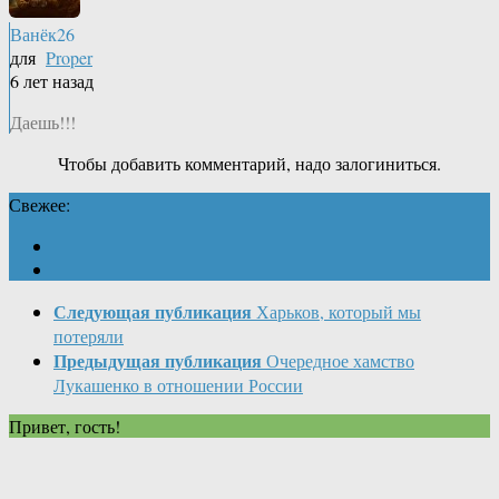
Ванёк26
для
Proper
6 лет назад
Даешь!!!
Чтобы добавить комментарий, надо залогиниться.
Свежее:
Следующая публикация
Харьков, который мы
потеряли
Предыдущая публикация
Очередное хамство
Лукашенко в отношении России
Привет, гость!