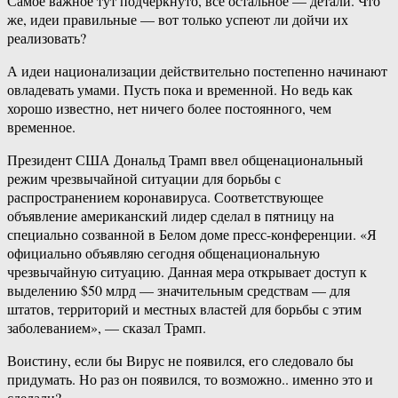
Самое важное тут подчеркнуто, все остальное — детали. Что
же, идеи правильные — вот только успеют ли дойчи их
реализовать?
А идеи национализации действительно постепенно начинают
овладевать умами. Пусть пока и временной. Но ведь как
хорошо известно, нет ничего более постоянного, чем
временное.
Президент США Дональд Трамп ввел общенациональный
режим чрезвычайной ситуации для борьбы с
распространением коронавируса. Соответствующее
объявление американский лидер сделал в пятницу на
специально созванной в Белом доме пресс-конференции. «Я
официально объявляю сегодня общенациональную
чрезвычайную ситуацию. Данная мера открывает доступ к
выделению $50 млрд — значительным средствам — для
штатов, территорий и местных властей для борьбы с этим
заболеванием», — сказал Трамп.
Воистину, если бы Вирус не появился, его следовало бы
придумать. Но раз он появился, то возможно.. именно это и
сделали?