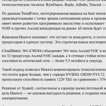
технологические гиганты: ByteDance, Baidu, Alibaba, Tencent 
По данным TrendForce, интегрированная машина на базе чипов
привлекательными с точки зрения соотношения цены и производ
имеет менее развитую программную экосистему и испытывает т
910D и прочих Ascend конкуренция на рынке AI-чипов будет то
Компания Huawei понимает, что отстает от конкурента, и поэ
процессоров в единую систему. Эта стратегия нашла воплощени
CloudMatrix 384 (CM384) объединяет 384 чипа Ascend 910C в ко
по 32 процессора Ascend 910C каждая, а 4 сетевые стойки ис
способность оптической сети — более 5,5 петабита в секунду.
Такой подход позволил Huawei компенсировать технологическо
что почти вдвое больше, чем у сервера NVIDIA GB200 NVL72. Б
пропускную способность памяти 1229 ТБ/с по сравнению с 576
Решение от Хуавей, соотнесенное к единице вычислительной мо
цель Huawei — не ценовая выгодность решения, а создание нез
альтернативами.