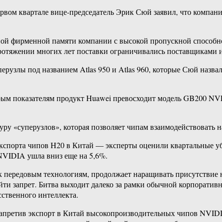
ервом квартале вице-председатель Эрик Сюй заявил, что компан
енной фирменной памяти компании с высокой пропускной способно
 протяжении многих лет поставки ограничивались поставщикам
ерузлы под названием Atlas 950 и Atlas 960, которые Сюй наз
ым показателям продукт Huawei превосходит модель GB200 NVL72
уру «суперузлов», которая позволяет чипам взаимодействовать н
экспорта чипов H20 в Китай — эксперты оценили квартальные уб
NVIDIA ушла вниз еще на 5,6%.
к передовым технологиям, продолжает наращивать присутствие 
ти запрет. Битва выходит далеко за рамки обычной корпоратив
сственного интеллекта.
запретив экспорт в Китай высокопроизводительных чипов NVID