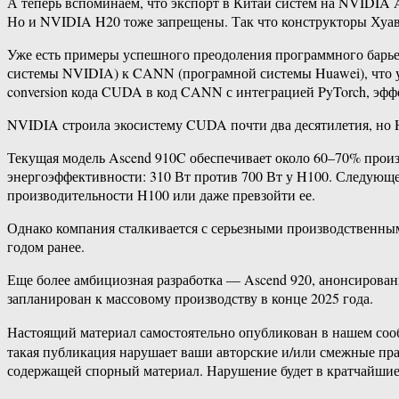
А теперь вспоминаем, что экспорт в Китай систем на NVIDIA 
Но и NVIDIA H20 тоже запрещены. Так что конструкторы Хуав
Уже есть примеры успешного преодоления программного барье
системы NVIDIA) к CANN (програмной системы Huawei), что уп
conversion кода CUDA в код CANN с интеграцией PyTorch, эффе
NVIDIA строила экосистему CUDA почти два десятилетия, но H
Текущая модель Ascend 910C обеспечивает около 60–70% прои
энергоэффективности: 310 Вт против 700 Вт у H100. Следующе
производительности H100 или даже превзойти ее.
Однако компания сталкивается с серьезными производственным
годом ранее.
Еще более амбициозная разработка — Ascend 920, анонсированн
запланирован к массовому производству в конце 2025 года.
Настоящий материал самостоятельно опубликован в нашем соо
такая публикация нарушает ваши авторские и/или смежные пр
содержащей спорный материал. Нарушение будет в кратчайшие