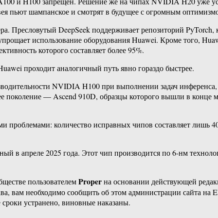
A100 и H100 запрещен. Решение же на чипах NVIDIA H20 уже ус
ея пьют шампанское и смотрят в будущее с огромным оптимизм
ра. Пресловутый DeepSeek поддерживает репозиторий PyTorch,
рощает использование оборудования Huawei. Кроме того, Huawei
ктивность которого составляет более 95%.
uawei проходит аналогичный путь явно гораздо быстрее.
зводительности NVIDIA H100 при выполнении задач инференса, 
е поколение — Ascend 910D, образцы которого вышли в конце ма
и проблемами: количество исправных чипов составляет лишь 40%
ый в апреле 2025 года. Этот чип производится по 6-нм технолог
Proper
бществе пользователем
на основании действующей реда
ава, вам необходимо сообщить об этом администрации сайта на
 сроки устранено, виновные наказаны.