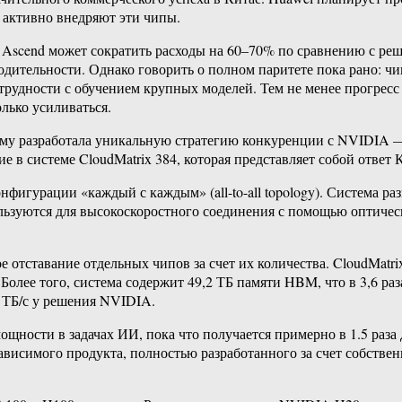
— активно внедряют эти чипы.
 Ascend может сократить расходы на 60–70% по сравнению с ре
ительности. Однако говорить о полном паритете пока рано: чип
рудности с обучением крупных моделей. Тем не менее прогресс 
лько усиливаться.
тому разработала уникальную стратегию конкуренции с NVIDIA 
е в системе CloudMatrix 384, которая представляет собой отве
нфигурации «каждый с каждым» (all-to-all topology). Система ра
пользуются для высокоскоростного соединения с помощью оптич
е отставание отдельных чипов за счет их количества. CloudMatr
олее того, система содержит 49,2 ТБ памяти HBM, что в 3,6 раз
 ТБ/с у решения NVIDIA.
щности в задачах ИИ, пока что получается примерно в 1.5 раза 
ависимого продукта, полностью разработанного за счет собстве