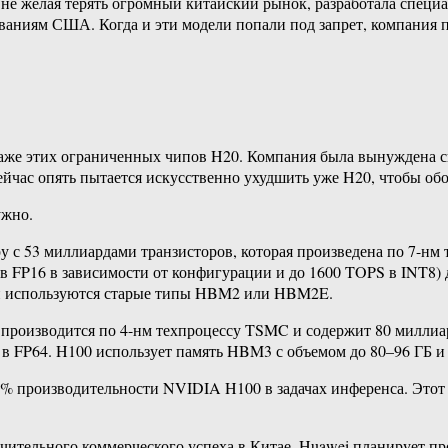
 не желая терять огромный китайский рынок, разработала спец
ваниям США. Когда и эти модели попали под запрет, компания п
даже этих ограниченных чипов H20. Компания была вынуждена сп
ейчас опять пытается искусственно ухудшить уже H20, чтобы об
ужно.
 с 53 миллиардами транзисторов, которая произведена по 7-нм 
FP16 в зависимости от конфигурации и до 1600 TOPS в INT8) д
яти используются старые типы HBM2 или HBM2E.
 производится по 4-нм техпроцессу TSMC и содержит 80 миллиар
в FP64. H100 использует память HBM3 с объемом до 80–96 ГБ и 
0% производительности NVIDIA H100 в задачах инференса. Этот 
чительного коммерческого успеха в Китае. Huawei планирует про