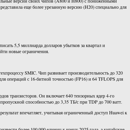
иальные версии своих чипов (A800 и H800) с пониженными
редставила еще более урезанную версию (H20) специально для
исать 5,5 миллиарда долларов убытков за квартал и
ойти новые ограничения.
техпроцессу SMIC. Чип развивает производительность до 320
ля операций с 16-битной точностью (FP16) и 64 TFLOPS для
дов транзисторов. Он включает 640 тензорных ядер 4-го
пропускной способностью до 3,35 ТБ/с при TDP до 700 ватт.
результат впечатляет, учитывая ограниченный доступ Huawei к
извести более 100 000 единиц к концу 2025 года, а китайские