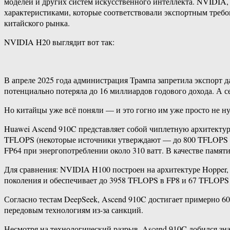
моделей и других систем искусственного интеллекта. NVIDIA,
характеристиками, которые соответствовали экспортным требо
китайского рынка.
NVIDIA H20 выглядит вот так:
В апреле 2025 года администрация Трампа запретила экспорт 
потенциально потеряла до 16 миллиардов годового дохода. А с
Но китайцы уже всё поняли — и это гогно им уже просто не н
Huawei Ascend 910C представляет собой чиплетную архитектуру
TFLOPS (некоторые источники утверждают — до 800 TFLOPS в 
FP64 при энергопотреблении около 310 ватт. В качестве пам
Для сравнения: NVIDIA H100 построен на архитектуре Hopper,
поколения и обеспечивает до 3958 TFLOPS в FP8 и 67 TFLOPS 
Согласно тестам DeepSeek, Ascend 910C достигает примерно 6
передовым технологиям из-за санкций.
Несмотря на технологический разрыв, Ascend 910C добился зна