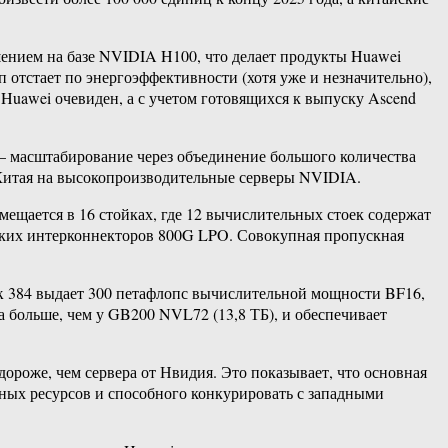
шением на базе NVIDIA H100, что делает продукты Huawei
 отстает по энергоэффективности (хотя уже и незначительно),
Huawei очевиден, а с учетом готовящихся к выпуску Ascend
— масштабирование через объединение большого количества
т Китая на высокопроизводительные серверы NVIDIA.
змещается в 16 стойках, где 12 вычислительных стоек содержат
еских интерконнекторов 800G LPO. Совокупная пропускная
ix 384 выдает 300 петафлопс вычислительной мощности BF16,
а больше, чем у GB200 NVL72 (13,8 ТБ), и обеспечивает
дороже, чем сервера от Нвидия. Это показывает, что основная
нных ресурсов и способного конкурировать с западными