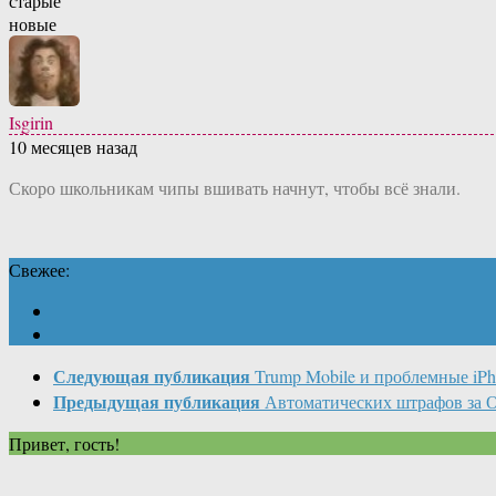
старые
новые
Isgirin
10 месяцев назад
Скоро школьникам чипы вшивать начнут, чтобы всё знали.
Свежее:
Следующая публикация
Trump Mobile и проблемные iP
Предыдущая публикация
Автоматических штрафов за 
Привет, гость!