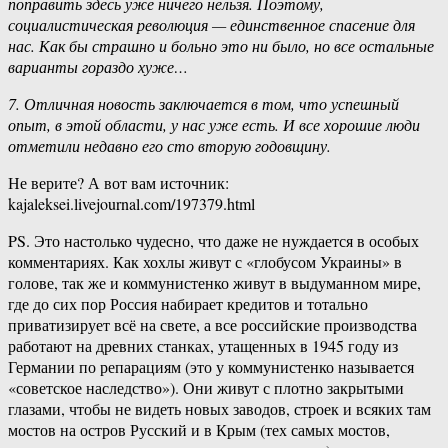
поправить здесь уже ничего нельзя. Поэтому,
социалистическая революция — единственное спасение для
нас. Как бы страшно и больно это ни было, но все остальные
варианты гораздо хуже…
7. Отличная новость заключается в том, что успешный
опыт, в этой области, у нас уже есть. И все хорошие люди
отметили недавно его сто вторую годовщину.
Не верите? А вот вам источник:
kajaleksei.livejournal.com/197379.html
PS. Это настолько чудесно, что даже не нуждается в особых
комментариях. Как хохлы живут с «глобусом Украины» в
голове, так же и коммунистенко живут в выдуманном мире,
где до сих пор Россия набирает кредитов и тотально
приватизирует всё на свете, а все российские производства
работают на древних станках, утащенных в 1945 году из
Германии по репарациям (это у коммунистенко называется
«советское наследство»). Они живут с плотно закрытыми
глазами, чтобы не видеть новых заводов, строек и всяких там
мостов на остров Русский и в Крым (тех самых мостов,