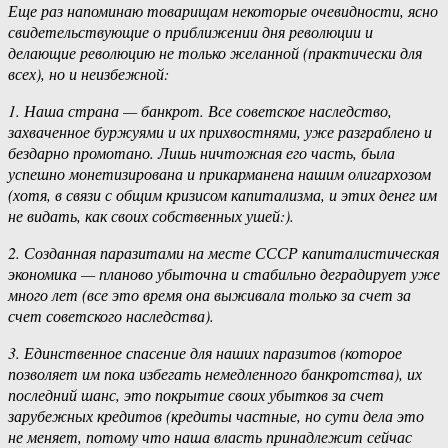
Еще раз напоминаю товарищам некоторые очевидности, ясно
свидетельствующие о приближении дня революции и
делающие революцию не только желанной (практически для
всех), но и неизбежной:
1. Наша страна — банкрот. Все советское наследство,
захваченное буржуями и их прихвостнями, уже разграблено и
бездарно промотано. Лишь ничтожная его часть, была
успешно монетизирована и прикарманена нашим олигархозом
(хотя, в связи с общим кризисом капитализма, и этих денег им
не видать, как своих собственных ушей:).
2. Созданная паразитами на месте СССР капиталистическая
экономика — планово убыточна и стабильно деградирует уже
много лет (все это время она выживала только за счет за
счет советского наследства).
3. Единственное спасение для наших паразитов (которое
позволяет им пока избегать немедленного банкротства), их
последний шанс, это покрытие своих убытков за счет
зарубежных кредитов (кредиты частные, но сути дела это
не меняет, потому что наша власть принадлежит сейчас