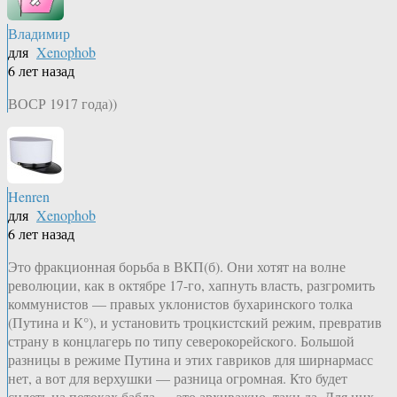
Владимир
для
Xenophob
6 лет назад
ВОСР 1917 года))
Henren
для
Xenophob
6 лет назад
Это фракционная борьба в ВКП(б). Они хотят на волне
революции, как в октябре 17-го, хапнуть власть, разгромить
коммунистов — правых уклонистов бухаринского толка
(Путина и К°), и установить троцкистский режим, превратив
страну в концлагерь по типу северокорейского. Большой
разницы в режиме Путина и этих гавриков для ширнармасс
нет, а вот для верхушки — разница огромная. Кто будет
сидеть на потоках бабла — это архиважно, таки да. Для них.