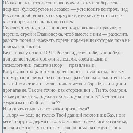
Общая цель наглосаксов и окормляемых ими либерастов,
нациков, булкохрустов и леваков — установить контроль над
Россией, пробраться к госкормушке, независимо от того, у
власти президент, царь или генсек.
Соответственно, элиты и норот поддерживают правящую
партию, строй и Главковерха, чтоб вместе с ним — разделить
радость побед и избежать горечи поражений (которые пока не
просматриваются).
Ведь, пока у власти ВВП, Россия идет от победы к победе,
прирастает территориями и людьми, союзниками и
технологиями, такшта выбор — правильный.
Клоуны же троцкистской ориентации — неопасны, потому
что утратили связь с реальностью, разобщены и импотентны в
партийном строительстве, политической борьбе, агитации и
пропаганде. Так же точно, как сторонники…Ты-то, болярин,
за какую партию, идеологию и лидера топишь? Хенренизм-
мудакизм с собой во главе??
Или опять сцышь на голяшки признаться?
…А зря — ведь не только Твой давний поклонник Баз, но и
весь Топру поддержит столь блестящего демагога-затейника,
бо своих мозгов у «простых людей» нема, все ждут Твоих