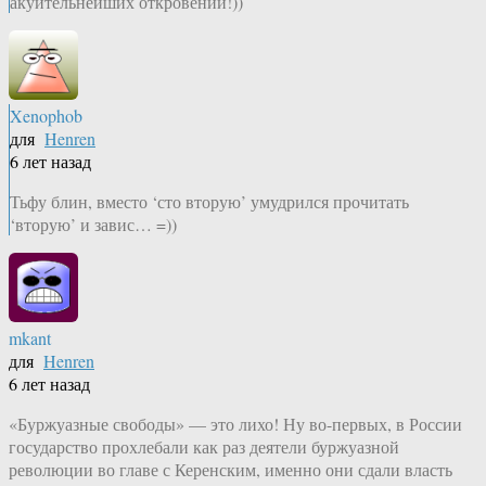
акуительнейших откровений!))
Xenophob
для
Henren
6 лет назад
Тьфу блин, вместо ‘сто вторую’ умудрился прочитать
‘вторую’ и завис… =))
mkant
для
Henren
6 лет назад
«Буржуазные свободы» — это лихо! Ну во-первых, в России
государство прохлебали как раз деятели буржуазной
революции во главе с Керенским, именно они сдали власть