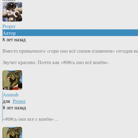
Proper
Автор
8 лет назад
Вместо привычного «гори оно всё синим пламенем» сегодня в
Звучит красиво. Почти как «#б#сь оно всё конём».
Anunah
для
Proper
8 лет назад
«#б#сь они все с конём»…