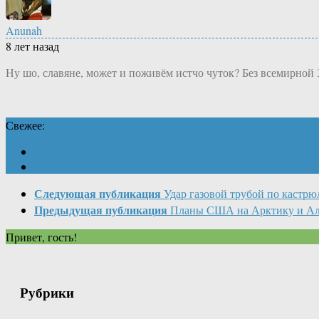
Anunah
8 лет назад
Ну шо, славяне, может и поживём истчо чуток? Без всемирной
Свежее:
Следующая публикация
Удар газовой трубой по кастрю
Предыдущая публикация
Планы США на Арктику и Аля
Привет, гость!
Рубрики