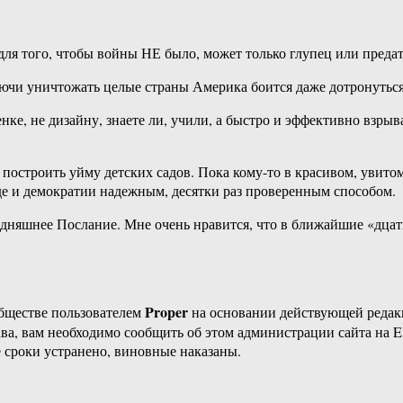
для того, чтобы войны НЕ было, может только глупец или преда
аючи уничтожать целые страны Америка боится даже дотронутьс
ленке, не дизайну, знаете ли, учили, а быстро и эффективно взр
жно построить уйму детских садов. Пока кому-то в красивом, у
де и демократии надежным, десятки раз проверенным способом.
няшнее Послание. Мне очень нравится, что в ближайшие «дцать»
Proper
бществе пользователем
на основании действующей реда
ава, вам необходимо сообщить об этом администрации сайта на
 сроки устранено, виновные наказаны.