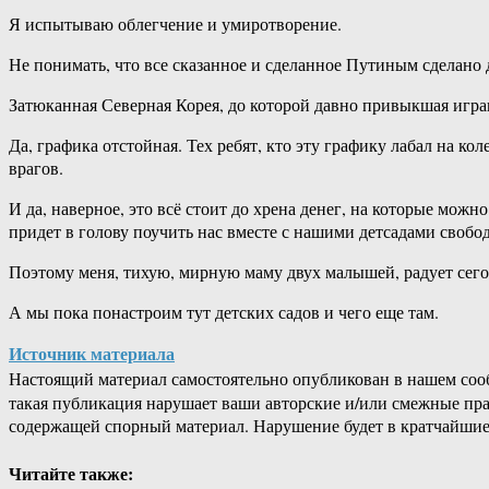
Я испытываю облегчение и умиротворение.
Не понимать, что все сказанное и сделанное Путиным сделано 
Затюканная Северная Корея, до которой давно привыкшая игр
Да, графика отстойная. Тех ребят, кто эту графику лабал на ко
врагов.
И да, наверное, это всё стоит до хрена денег, на которые мо
придет в голову поучить нас вместе с нашими детсадами свобо
Поэтому меня, тихую, мирную маму двух малышей, радует сегод
А мы пока понастроим тут детских садов и чего еще там.
Источник материала
Настоящий материал самостоятельно опубликован в нашем соо
такая публикация нарушает ваши авторские и/или смежные пр
содержащей спорный материал. Нарушение будет в кратчайшие
Читайте также: