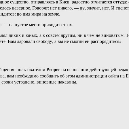
едное существо, отправляясь в Киев, радостно отчитается оттуд
делось наверное. Говорят: нет никого, — ну, значит, нет. И тис
ндитов: во имя мира на земле.
ет — на пустое место приходит страх.
овлял диких и юных, а к совсем другим, ни в чём не виноватым. 
вете. Вам даровали свободу, а вы не смогли ей распорядиться».
Proper
бществе пользователем
на основании действующей реда
ава, вам необходимо сообщить об этом администрации сайта на
 сроки устранено, виновные наказаны.