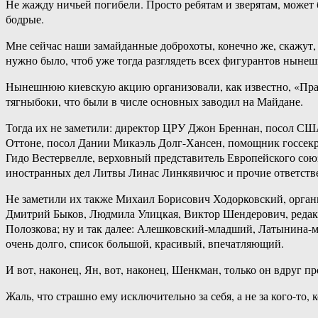
Не жажду ничьей погибели. Просто ребятам и зверятам, может 
бодрые.
Мне сейчас наши замайданные доброхоты, конечно же, скажут, 
нужно было, чтоб уже тогда разглядеть всех фигурантов нынеш
Нынешнюю киевскую акцию организовали, как известно, «Прав
тягныбоки, что были в числе основных заводил на Майдане.
Тогда их не заметили: директор ЦРУ Джон Бреннан, посол С
Оттоне, посол Дании Микаэль Долг-Хансен, помощник госсек
Гидо Вестервелле, верховный представитель Европейского со
иностранных дел Литвы Линас Линкявичюс и прочие ответств
Не заметили их также Михаил Борисович Ходорковский, орган
Дмитрий Быков, Людмила Улицкая, Виктор Шендерович, редак
Полозкова; ну и так далее: Алешковский-младший, Латынина-м
очень долго, список большой, красивый, впечатляющий.
И вот, наконец, Ян, вот, наконец, Шенкман, только он вдруг пр
Жаль, что страшно ему исключительно за себя, а не за кого-то, 