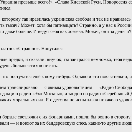
«Украина превыше всего!», «Слава Киевской Руси, Новороссия 
тился.
оторому так нравилась украинская свобода и так не нравилась св
ать тысяч? Может, хотя бы пятнадцать? Странно, а у нас в Росс
и даже больше. И ведут себя как хозяева. Может, они за деньги?
сплатно: «Страшно». Напугался.
ые предки, и сказали: внучок, ты заигрался немножко, тебя вед
удешь больше стихов писать.
что постучатся ещё к кому-нибудь. Однако и это показательно, и
чём транслировало — с явным удовольствием — «Радио Свобода»)
 редакцию радио «Эхо Москвы», и заодно на радио «Серебряный 
каких моральных сил. Я с детства не испытывал никакого удовол
ти борзые светлячки с их фонариками, пошли бы ровно в сторону 
вали — и воюют за их бандеровскую спесь какие-то другие люди