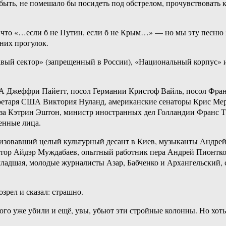
быть, не помешало бы посидеть под обстрелом, прочувствовать к
что «…если б не Путин, если б не Крым…» — но мы эту песню зн
них прогулок.
ый сектор» (запрещенный в России), «Национальный корпус» и 
ША Джеффри Пайетт, посол Германии Кристоф Вайль, посол Фра
ретаря США Виктория Нуланд, американские сенаторы Крис Ме
юза Кэтрин Эштон, министр иностранных дел Голландии Франс 
енные лица.
изовавший целый культурный десант в Киев, музыканты Андрей
тор Айдэр Муждабаев, опытный работник пера Андрей Пионтко
ладшая, молодые журналисты Азар, Бабченко и Архангельский, 
озрел и сказал: страшно.
кого уже убили и ещё, увы, убьют эти стройные колонны. Но хоть 