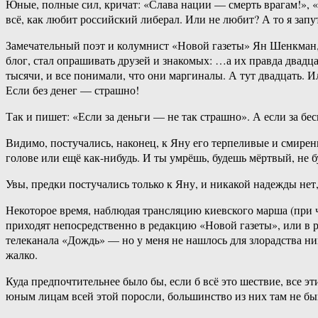
Юные, полные сил, кричат: «Слава нации — смерть врагам!», 
всё, как любит российский либерал. Или не любит? А то я запу
Замечательный поэт и колумнист «Новой газеты» Ян Шенкман, к
блог, стал опрашивать друзей и знакомых: …а их правда двадц
тысячи, и все понимали, что они маргиналы. А тут двадцать. Ил
Если без денег — страшно!
Так и пишет: «Если за деньги — не так страшно». А если за бе
Видимо, постучались, наконец, к Яну его терпеливые и смиренн
голове или ещё как-нибудь. И ты умрёшь, будешь мёртвый, не б
Увы, предки постучались только к Яну, и никакой надежды нет, 
Некоторое время, наблюдая трансляцию киевского марша (при 
приходят непосредственно в редакцию «Новой газеты», или в
телеканала «Дождь» — но у меня не нашлось для злорадства ни
жалко.
Куда предпочтительнее было бы, если б всё это шествие, все э
юным лицам всей этой поросли, большинство из них там не бы