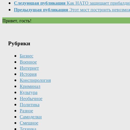
Следующая публикация
Как НАТО защищает прибалди
Предыдущая публикация
Этот мост построить невозмо
Привет, гость!
Рубрики
Бизнес
Военное
Интернет
История
Конспирология
Криминал
Культура
Необычное
Политика
Разное
Самоделки
Смешное
Техника