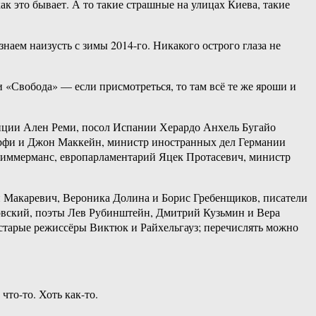
ак это бывает. А то такие страшные на улицах Киева, такие
аем наизусть с зимы 2014-го. Никакого острого глаза не
«Свобода» — если присмотреться, то там всё те же яроши и
нции Ален Реми, посол Испании Херардо Анхель Бугайо
рфи и Джон Маккейн, министр иностранных дел Германии
Тиммерманс, европарламентарий Яцек Протасевич, министр
 Макаревич, Вероника Долина и Борис Гребенщиков, писатели
вский, поэты Лев Рубинштейн, Дмитрий Кузьмин и Вера
старые режиссёры Виктюк и Райхельгауз; перечислять можно
что-то. Хоть как-то.