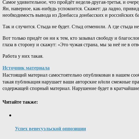
Самое удивительное, что пройдёт неделя-другая-третья, и очер
Ян, наверное, как-нибудь успокоится. Скажет: да ладно, приви
необходимость вывода из Донбасса донбасских и российских ба
Так и случится. Стыда не будет. Стыд отменили. А где стыда н
Вот только придёт он ни к тем, кто зазывал свободу и благосл
глаза в сторону и скажут: «Это чужая страна, мы за неё не в от
Работа у них такая.
Источник материала
Настоящий материал самостоятельно опубликован в нашем соо
такая публикация нарушает ваши авторские и/или смежные пр
содержащей спорный материал. Нарушение будет в кратчайшие
Читайте также:
Успех венесуэльской оппозиции