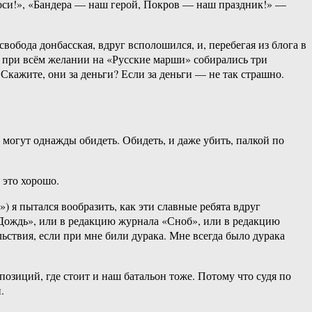
соси!», «Бандера — наш герой, Покров — наш праздник!» —
обода донбасская, вдруг всполошился, и, перебегая из блога в
ии при всём желании на «Русские марши» собирались три
 Скажите, они за деньги? Если за деньги — не так страшно.
ь могут однажды обидеть. Обидеть, и даже убить, палкой по
 это хорошо.
 я пытался вообразить, как эти славные ребята вдруг
Дождь», или в редакцию журнала «Сноб», или в редакцию
ьствия, если при мне били дурака. Мне всегда было дурака
позиций, где стоит и наш батальон тоже. Потому что судя по
.