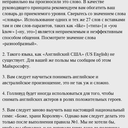
неправильно вы произносили это слово. В качестве
руководящего принципа рекомендуем вам обогатить ваш
словарь до приемлемого уровня. Сверьтесь со значением слова
«словарь». Использование одних и тех же 27 слов с вставками
там и сям слов-паразитов, таких как «like» [«типа»] и «you
know» [«ну, это»] является неприемлемым и неэффективным
способом общения. Посмотрите значение слова
«разнообразный».
2. Такого языка, как «Английский США» (US English) не
существует. Для вашей же пользы мы сообщим об этом
Майкрософту.
3. Вам следует научиться понимать английское и
австралийское произношение, это не так уж и сложно.
4. Голливуд будет иногда использоваться для того, чтобы
снимать английских актеров в ролях положительных героев.
5. Вам следует заново выучить ваш настоящий национальный
гимн: «Боже, храни Королеву». Однако вам следует делать это
только после выполнения правила №1. Мы не хотели бы,
чтобы вы сбивались и не допевали гимн даже до половины.