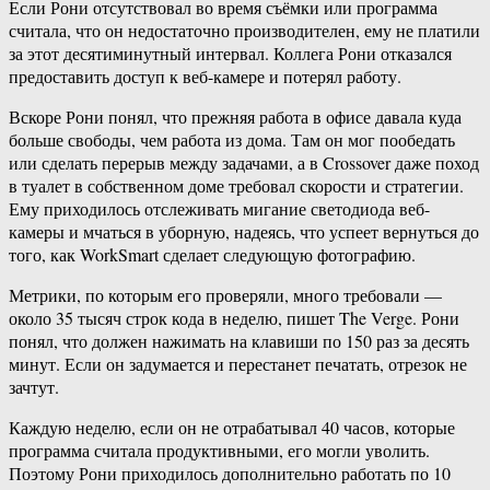
Если Рони отсутствовал во время съёмки или программа
считала, что он недостаточно производителен, ему не платили
за этот десятиминутный интервал. Коллега Рони отказался
предоставить доступ к веб-камере и потерял работу.
Вскоре Рони понял, что прежняя работа в офисе давала куда
больше свободы, чем работа из дома. Там он мог пообедать
или сделать перерыв между задачами, а в Crossover даже поход
в туалет в собственном доме требовал скорости и стратегии.
Ему приходилось отслеживать мигание светодиода веб-
камеры и мчаться в уборную, надеясь, что успеет вернуться до
того, как WorkSmart сделает следующую фотографию.
Метрики, по которым его проверяли, много требовали —
около 35 тысяч строк кода в неделю, пишет The Verge. Рони
понял, что должен нажимать на клавиши по 150 раз за десять
минут. Если он задумается и перестанет печатать, отрезок не
зачтут.
Каждую неделю, если он не отрабатывал 40 часов, которые
программа считала продуктивными, его могли уволить.
Поэтому Рони приходилось дополнительно работать по 10