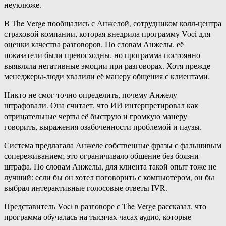
неуклюже.
В The Verge пообщались с Анжелой, сотрудником колл-центра
страховой компании, которая внедрила программу Voci для
оценки качества разговоров. По словам Анжелы, её
показатели были превосходны, но программа постоянно
выявляла негативные эмоции при разговорах. Хотя прежде
менеджеры-люди хвалили её манеру общения с клиентами.
Никто не смог точно определить, почему Анжелу
штрафовали. Она считает, что ИИ интерпретировал как
отрицательные черты её быструю и громкую манеру
говорить, выражения озабоченности проблемой и паузы.
Система предлагала Анжеле собственные фразы с фальшивым
сопереживанием; это ограничивало общение без боязни
штрафа. По словам Анжелы, для клиента такой опыт тоже не
лучший: если бы он хотел поговорить с компьютером, он бы
выбрал интерактивные голосовые ответы IVR.
Представитель Voci в разговоре с The Verge рассказал, что
программа обучалась на тысячах часах аудио, которые