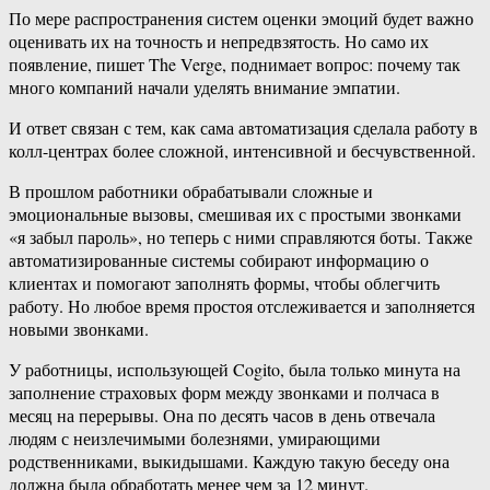
По мере распространения систем оценки эмоций будет важно
оценивать их на точность и непредвзятость. Но само их
появление, пишет The Verge, поднимает вопрос: почему так
много компаний начали уделять внимание эмпатии.
И ответ связан с тем, как сама автоматизация сделала работу в
колл-центрах более сложной, интенсивной и бесчувственной.
В прошлом работники обрабатывали сложные и
эмоциональные вызовы, смешивая их с простыми звонками
«я забыл пароль», но теперь с ними справляются боты. Также
автоматизированные системы собирают информацию о
клиентах и помогают заполнять формы, чтобы облегчить
работу. Но любое время простоя отслеживается и заполняется
новыми звонками.
У работницы, использующей Cogito, была только минута на
заполнение страховых форм между звонками и полчаса в
месяц на перерывы. Она по десять часов в день отвечала
людям с неизлечимыми болезнями, умирающими
родственниками, выкидышами. Каждую такую беседу она
должна была обработать менее чем за 12 минут.