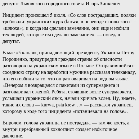
депутат Львовского городского совета Игорь Зинкевич.
Инцидент произошел 5 июля. «Со слов пострадавших, поляки
требовали: украинских курв (kurwa, в переводе с польского —
«шлюха»), и когда им сделали замечание, они еще и избили
тех людей, которые им сделали замечание», — поведал
депутат.
В мае «5 канал», принадлежащий президенту Украины Петру
Порошенко, предупредил граждан страны об опасности
разговоров на украинском языке в Польше. Отправившийся в
соседнюю страну на заработки мужчина рассказал телеканалу,
что его избили за то, что он разговаривал на родном языке.
«Вечером я возвращался с пакетами из супермаркета и
разговаривал с женой. Ребята, стоявшие возле супермаркета,
услышали украинский язык, начали кричать вслед. Ну, знаете,
такие их слова — kurwa, psia krew…» — рассказал украинец,
которому в ходе того инцидента «потанцевали на голове».
Впрочем, голова украинца не пострадала — там же кость, а
внутри церебральный хохлоглист создает избыточное
давление.