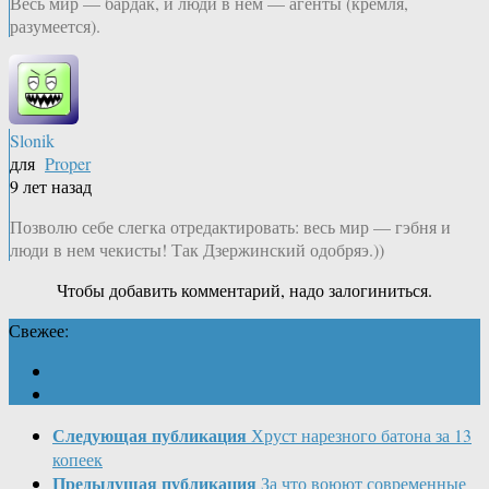
Весь мир — бардак, и люди в нём — агенты (кремля,
разумеется).
Slonik
для
Proper
9 лет назад
Позволю себе слегка отредактировать: весь мир — гэбня и
люди в нем чекисты! Так Дзержинский одобряэ.))
Чтобы добавить комментарий, надо залогиниться.
Свежее:
Следующая публикация
Хруст нарезного батона за 13
копеек
Предыдущая публикация
За что воюют современные