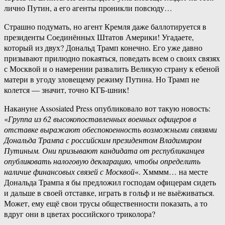
лично Путин, а его агенты проникли повсюду…
Страшно подумать, но агент Кремля даже баллотируется в
президенты Соединённых Штатов Америки! Угадаете,
который из двух? Дональд Трамп конечно. Его уже давно
призывают прилюдно покаяться, поведать всем о своих связях
с Москвой и о намерении развалить Великую страну к ебеной
матери в угоду зловещему режиму Путина. Но Трамп не
колется — значит, точно КГБ-шник!
Накануне Assosiated Press опубликовало вот такую новость:
«
Группа из 62 высокопоставленных военных офицеров в
отставке выражают обеспокоенность возможными связями
Дональда Трампа с российским президентом Владимиром
Путиным. Они призывают кандидата от республиканцев
опубликовать налоговую декларацию, чтобы определить
наличие финансовых связей с Москвой
«. Хмммм… на месте
Дональда Трампа я бы предложил господам офицерам сидеть
и дальше в своей отставке, играть в гольф и не выёживаться.
Может, ему ещё свои трусы общественности показать, а то
вдруг они в цветах российского триколора?