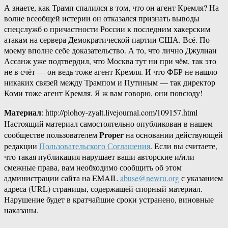
А знаете, как Трамп спалился в том, что он агент Кремля? На
волне всеобщей истерии он отказался признать выводы
спецслужб о причастности России к последним хакерским
атакам на сервера Демократической партии США. Всё. По-
моему вполне себе доказательство. А то, что лично Джулиан
Ассанж уже подтвердил, что Москва тут ни при чём, так это
не в счёт — он ведь тоже агент Кремля. И что ФБР не нашло
никаких связей между Трампом и Путиным — так директор
Коми тоже агент Кремля. Я ж вам говорю, они повсюду!
Материал
: http://plohoy-zyalt.livejournal.com/109157.html
Настоящий материал самостоятельно опубликован в нашем
Proper
сообществе пользователем
на основании действующей
редакции
Пользовательского Соглашения
. Если вы считаете,
что такая публикация нарушает ваши авторские и/или
смежные права, вам необходимо сообщить об этом
администрации сайта на EMAIL
abuse@newru.org
с указанием
адреса (URL) страницы, содержащей спорный материал.
Нарушение будет в кратчайшие сроки устранено, виновные
наказаны.