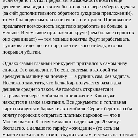
дешевле, чем водятел хотел бы это делать через уберо-яндексы
(за счёт дополнительного обратного аукциона предложений),
то FixTaxi водятлам такси не очень-то и нужен. Приложение
предлагает возможность водителю заработать не больше, а
меньше. И чем такое приложение круче (чем больше сервисов
оно сравнивает) — тем меньше водятлы будут зарабатывать.
Тупиковая идея до тех пор, пока нет кого-нибудь, кто бы
покрывал убытки.
Однако самый главный конкурент притаился в самом низу
списка. Это каршеринг. То есть система, в которой ты
арендуешь машину на поездку — а рулишь сам, без водятла.
Несложно заметить, что БелкаКар получается раза в два
дешевле среднего такси. Автомобиль открывается и
закрывается через мобильное приложение. Ключ уже
находится в замке зажигания. Все документы и топливная
карта находятся в бардачке автомобиля. Сервис берёт на себя
оплату городских открытых платных парковок — что в
Москве важно. К тому же машина ждет вас до 20 минут
бесплатно, а дальше по тарифу «ожидание» (то есть вы
можете поехать в магазин, закупиться там, и уехать на этом же