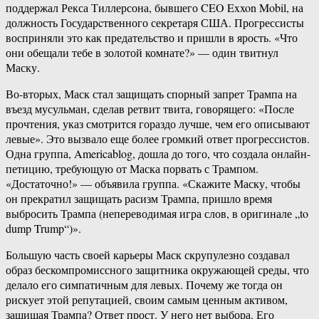
поддержал Рекса Тиллерсона, бывшего CEO Exxon Mobil, на
должность Государcтвенного секретаря США. Прогрессисты
восприняли это как предательство и пришли в ярость. «Что
они обещали тебе в золотой комнате?» — один твитнул
Маску.
Во-вторых, Маск стал защищать спорный запрет Трампа на
въезд мусульман, сделав ретвит твита, говорящего: «После
прочтения, указ смотрится гораздо лучше, чем его описывают
левые». Это вызвало еще более громкий ответ прогрессистов.
Одна группа, Americablog, дошла до того, что создала онлайн-
петицию, требующую от Маска порвать с Трампом.
«Достаточно!» — объявила группа. «Скажите Маску, чтобы
он прекратил защищать расизм Трампа, пришло время
выбросить Трампа (непереводимая игра слов, в оригинале „to
dump Trump“)».
Большую часть своей карьеры Маск скрупулезно создавал
образ бескомпромиссного защитника окружающей среды, что
делало его симпатичным для левых. Почему же тогда он
рискует этой репутацией, своим самым ценным активом,
защищая Трампа? Ответ прост. У него нет выбора. Его