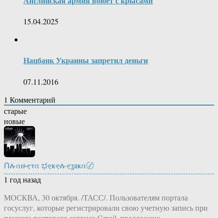
Английская армия воюет с крысами
15.04.2025
Нацбанк Украины запретил деньги
07.11.2016
1
Комментарий
старые
новые
Ոሉαዙҿτα ಭҿҝҿሉҿʓяҝα〄
1 год назад
МОСКВА, 30 октября. /ТАСС/. Пользователям портала
госуслуг, которые регистрировали свою учетную запись при
помощи почтового сервиса Gmail, предложено