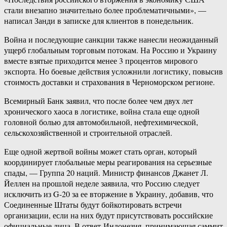
стали внезапно значительно более проблематичными», —
написал Занди в записке для клиентов в понедельник.
Война и последующие санкции также нанесли неожиданный
ущерб глобальным торговым потокам. На Россию и Украину
вместе взятые приходится менее 3 процентов мирового
экспорта. Но боевые действия усложнили логистику, повысив
стоимость доставки и страхования в Черноморском регионе.
Всемирный Банк заявил, что после более чем двух лет
хронического хаоса в логистике, война стала еще одной
головной болью для автомобильной, нефтехимической,
сельскохозяйственной и строительной отраслей.
Еще одной жертвой войны может стать орган, который
координирует глобальные меры реагирования на серьезные
спады, — Группа 20 наций. Министр финансов Джанет Л.
Йеллен на прошлой неделе заявила, что Россию следует
исключить из G-20 за ее вторжение в Украину, добавив, что
Соединенные Штаты будут бойкотировать встречи
организации, если на них будут присутствовать российские
официальные лица. В ответ Индонезия, принимающая саммит