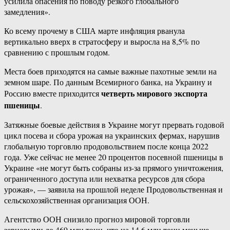
усилила опасения по поводу резкого глобального
замедления».
Ко всему прочему в США марте инфляция рванула
вертикально вверх в стратосферу и выросла на 8,5% по
сравнению с прошлым годом.
Места боев приходятся на самые важные пахотные земли на
земном шаре. По данным Всемирного банка, на Украину и
четверть мирового экспорта
Россию вместе приходится
пшеницы
.
Затяжные боевые действия в Украине могут прервать годовой
цикл посева и сбора урожая на украинских фермах, нарушив
глобальную торговлю продовольствием после конца 2022
года. Уже сейчас не менее 20 процентов посевной пшеницы в
Украине «не могут быть собраны из-за прямого уничтожения,
ограниченного доступа или нехватка ресурсов для сбора
урожая», — заявила на прошлой неделе Продовольственная и
сельскохозяйственная организация ООН.
Агентство ООН снизило прогноз мировой торговли
зерновыми до 469 млн тонн, что на 14,6 млн тонн меньше