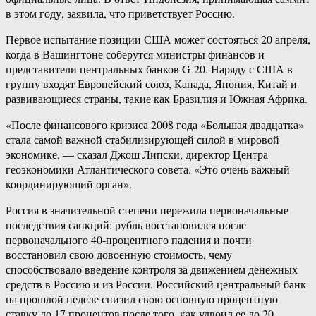
в этом году, заявила, что приветствует Россию.
Первое испытание позиции США может состояться 20 апреля,
когда в Вашингтоне соберутся министры финансов и
представители центральных банков G-20. Наряду с США в
группу входят Европейский союз, Канада, Япония, Китай и
развивающиеся страны, такие как Бразилия и Южная Африка.
«После финансового кризиса 2008 года «Большая двадцатка»
стала самой важной стабилизирующей силой в мировой
экономике, — сказал Джош Липски, директор Центра
геоэкономики Атлантического совета. «Это очень важный
координирующий орган».
Россия в значительной степени пережила первоначальные
последствия санкций: рубль восстановился после
первоначального 40-​процентного падения и почти
восстановил свою довоенную стоимость, чему
способствовало введение контроля за движением денежных
средств в Россию и из России. Российский центральный банк
на прошлой неделе снизил свою основную процентную
ставку до 17 процентов после того, как удвоил ее до 20