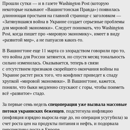
Прошли сутки — и в газете Washington Post (которую
некоторые называют «Вашингтонская Правда») появилась
длиннющая простыня на главной странице с заголовком —
«Затянувшаяся война в Украине создает серьезные проблемы
для мировой экономики». Следует понимать, что Washington
Post, когда пишет про «мировую экономику», имеет в виду
«развитой мир», а не папуасов каких-то.
В Вашингтоне еще 11 марта со злорадством говорили про то,
что война для России затянется, но спустя месяц тональность
сильно изменилась. Оказывается, теперь в связи
с отсутствием признаков скорейшего окончания войны на
Украине растет риск того, что конфликт приведет к спаду
хрупкой «мировой экономики». В Вашингтоне, кажется,
поняли, что быки медленно спускают с горы, чтобы поиметь
всё «развитое» стадо.
спецоперация уже вызвала массовые
За первые семь недель
потоки украинских беженцев
, подстегнула инфляцию
(инфляция изрядно выросла еще до, но операция усугубила) за
счет роста цен на продукты питания и нефть, и подорвала
перспективы роста в Европе.