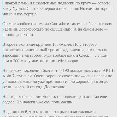
никакой рамы, и независимые подвески по кругу — совсем
как у Хундая СантаФе первого поколения. Но едет он хорошо,
мягко и комфортно.
Он мне вообще напомнил СантаФе в таком как бы люксовом
издании, дорохобохато по ощущениям. А на самом деле —
вполне доступно.
Второе поколение крупнее. И тяжелее. Но у второго
поколения полноценный третий ряд сидений, там не тесно
взрослым, а на втором ряду вообще шик и блеск — лучше,
чем в 300-м крузаке, истинно тебе говорю.
На первом поколении был мотор 190 лошадиных сил и АКПП
Aisin 7 ступеней. Очень хорошее сочетание — еще налоги не
убивают, а машина уже прёт достаточно хорошо, разгон до
сотки около 10 секунд. Достаточно.
На втором поколении мощность подняли, разгон стал еще
бодрее. Но налоги уже сам понимаешь.
На днище всё, что можно — закрыто пластиковыми
накладками. Ну понятно, что защиту картера мотора стоит