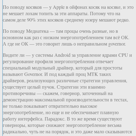
По поводу косяков — у Apple в ойфонах косяк на косяке, и это
не мешает лохам топить за эти аппараты. Потому что на
самом деле 90% этих косяков среднему юзеру мешают редко.
По поводу Медиатека — там процы очень разные, но в
основном как раз с низким энергопотреблением там всё ОК.
А где не ОК — это говорит лишь о неправильном governor.
Видите ли — у системы Android за управление ядрами CPU и
регулирование профиля энергопотребления отвечает
специальный модульный драйвер, который для простоты
называют Governor. И под каждый проц MTK таких
драйверов, реализующих различные стратегии управления,
существует целый пучок. Стратегии эти взаимно
противоречивы — скажем, говернор, заточенный на
демонстрацию максимальной производительности в тестах,
не только показывает отвратительно высокое
энергопотребление, но еще и не обеспечивает плавную
работу интерфейса. Парадокс. В то же время существуют
говерноры, которые снижают энергопотребление весьма
радикально, чуть не на порядок, и это даже мало сказываются