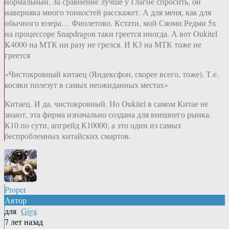
нормальный. За сравнение лучше у Глагне спросить, он
наверняка много тонкостей расскажет. А для меня, как для
обычного юзера… Фиолетово. Кстати, мой Сяоми Редми 5х
на процессоре Snapdragon таки греется иногда. А вот Oukitel
K4000 на МТК ни разу не грелся. И К3 на МТК тоже не
греется
«Чистокровный китаец (Яндексфон, скорее всего, тоже). Т.е.
косяки полезут в самых неожиданных местах»
Китаец. И да, чистокровный. Но Oukitel в самом Китае не
знают, эта фирма изначально создана для внешнего рынка.
К10 по сути, апгрейд К10000, а это один из самых
беспроблемных китайских смартов.
Proper
Автор
для
Giga
7 лет назад