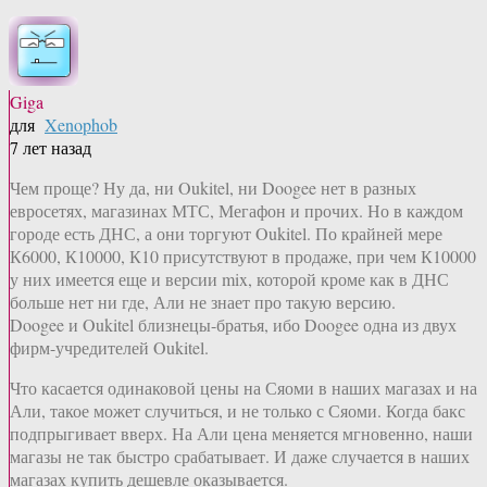
Giga
для
Xenophob
7 лет назад
Чем проще? Ну да, ни Oukitel, ни Doogee нет в разных
евросетях, магазинах МТС, Мегафон и прочих. Но в каждом
городе есть ДНС, а они торгуют Oukitel. По крайней мере
К6000, К10000, К10 присутствуют в продаже, при чем К10000
у них имеется еще и версии mix, которой кроме как в ДНС
больше нет ни где, Али не знает про такую версию.
Doogee и Oukitel близнецы-братья, ибо Doogee одна из двух
фирм-учредителей Oukitel.
Что касается одинаковой цены на Сяоми в наших магазах и на
Али, такое может случиться, и не только с Сяоми. Когда бакс
подпрыгивает вверх. На Али цена меняется мгновенно, наши
магазы не так быстро срабатывает. И даже случается в наших
магазах купить дешевле оказывается.