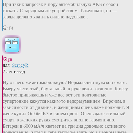
При таких запросах в пору автомобильную АКБ с собой
таскать. С зарядным же устройством. Тяжеловато, но —
заряда должно хватить сильно надольше…
🙂 )))
Giga
для
SergeyR
7 лет назад
Ну от чего же автомобильную? Нормальный мужской смарт.
Вмеру увесистый, брутальный, в руке лежит отлично. К весу
быстро привыкаешь и уже все вот эти понтовитые
супертонкие кажутся каким-то недоразумением. Впрочем, в
зависимости от дизайна, и женщинам очень даже подходит. Я
жене купил Oukitel K3 в синем цвете. Очень даже стильный
смарт, в женских руках смотрится вполне гармонично.
Батареи в 6000 мА/ч хватает на три дня довольно активного
пользования. Хотел и себе такой же взять, но в черном цвете.