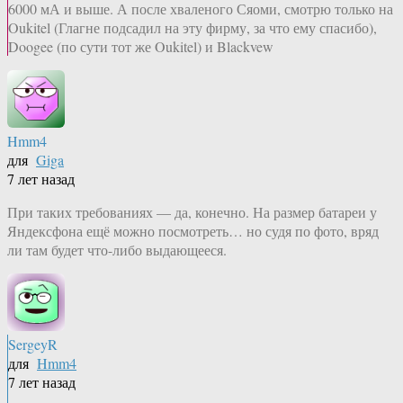
6000 мА и выше. А после хваленого Сяоми, смотрю только на
Oukitel (Глагне подсадил на эту фирму, за что ему спасибо),
Doogee (по сути тот же Oukitel) и Blackvew
Hmm4
для
Giga
7 лет назад
При таких требованиях — да, конечно. На размер батареи у
Яндексфона ещё можно посмотреть… но судя по фото, вряд
ли там будет что-либо выдающееся.
SergeyR
для
Hmm4
7 лет назад