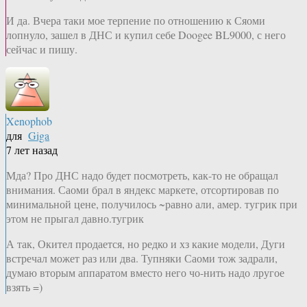
И да. Вчера таки мое терпение по отношению к Сяоми
лопнуло, зашел в ДНС и купил себе Doogee BL9000, с него
сейчас и пишу.
Xenophob
для
Giga
7 лет назад
Мда? Про ДНС надо будет посмотреть, как-то не обращал
внимания. Саоми брал в яндекс маркете, отсортировав по
минимальной цене, получилось ~равно али, амер. тугрик при
этом не прыгал давно.тугрик
А так, Окител продается, но редко и хз какие модели, Дуги
встречал может раз или два. Тупняки Саоми тож задрали,
думаю вторым аппаратом вместо него чо-нить надо лругое
взять =)