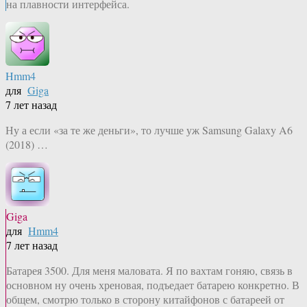
на плавности интерфейса.
Hmm4
для
Giga
7 лет назад
Ну а если «за те же деньги», то лучше уж Samsung Galaxy A6
(2018) …
Giga
для
Hmm4
7 лет назад
Батарея 3500. Для меня маловата. Я по вахтам гоняю, связь в
основном ну очень хреновая, подъедает батарею конкретно. В
общем, смотрю только в сторону китайфонов с батареей от