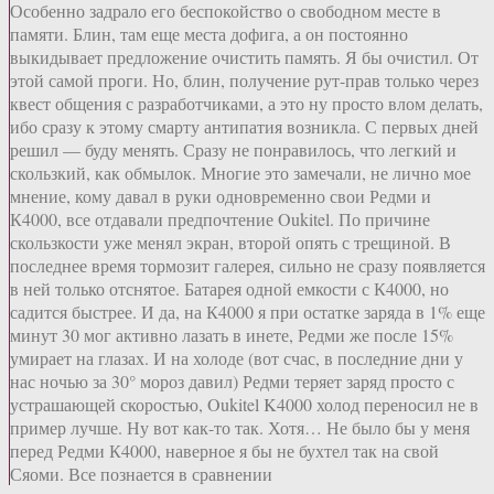
Особенно задрало его беспокойство о свободном месте в
памяти. Блин, там еще места дофига, а он постоянно
выкидывает предложение очистить память. Я бы очистил. От
этой самой проги. Но, блин, получение рут-прав только через
квест общения с разработчиками, а это ну просто влом делать,
ибо сразу к этому смарту антипатия возникла. С первых дней
решил — буду менять. Сразу не понравилось, что легкий и
скользкий, как обмылок. Многие это замечали, не лично мое
мнение, кому давал в руки одновременно свои Редми и
К4000, все отдавали предпочтение Oukitel. По причине
скользкости уже менял экран, второй опять с трещиной. В
последнее время тормозит галерея, сильно не сразу появляется
в ней только отснятое. Батарея одной емкости с К4000, но
садится быстрее. И да, на К4000 я при остатке заряда в 1% еще
минут 30 мог активно лазать в инете, Редми же после 15%
умирает на глазах. И на холоде (вот счас, в последние дни у
нас ночью за 30° мороз давил) Редми теряет заряд просто с
устрашающей скоростью, Oukitel K4000 холод переносил не в
пример лучше. Ну вот как-то так. Хотя… Не было бы у меня
перед Редми К4000, наверное я бы не бухтел так на свой
Сяоми. Все познается в сравнении