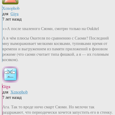
Xenophob
для
Giga
7 лет назад
>>А после хваленого Сяоми, смотрю только на Oukitel
А в чём плюсы Окителя по сравнению с Саоми? Последний
мну вымораживает мелкими косяками, тупняками время от
времени и выгружением из памяти приложений в фоновом
режиме (что саоми считает типа фишкой, а я — их голимым
косяком).
Giga
для
Xenophob
7 лет назад
Ага. Так то вроде ничо смарт Сяоми. Но мелочи так
раздражают, что периодически хочется запустить его в стенку.