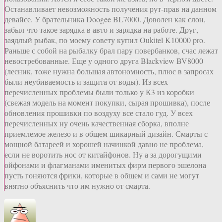
Останавливает невозможность получения рут-прав на данном
девайсе. У брательника Doogee BL7000. Доволен как слон,
забыл что такое зарядка в авто и зарядка на работе. Друг,
заядлый рыбак, по моему совету купил Oukitel K10000 pro.
Раньше с собой на рыбалку брал пару повербанков, счас лежат
невостребованные. Еще у одного друга Blackview BV8000
(лесник, тоже нужна большая автономность, плюс в запросах
были неубиваемость и защита от воды). Из всех
перечисленных проблемы были только у К3 из коробки
(свежая модель на момент покупки, сырая прошивка), после
обновления прошивки по воздуху все стало гуд. У всех
перечисленных ну очень качественная сборка, вполне
приемлемое железо и в общем шикарный дизайн. Смарты с
мощной батареей и хорошей начинкой давно не проблема,
если не воротить нос от китайфонов. Ну а за дорогущими
ойфонами и флагманами именитых фирм первого эшелона
пусть гоняются фрики, которые в общем и сами не могут
внятно объяснить что им нужно от смарта.