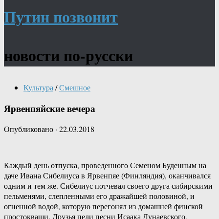
Путин позвонит
новости по-русски
Культура
/
Смешное
Ярвенпяйские вечера
Опубликовано
·
22.03.2018
Каждый день отпуска, проведенного Семеном Буденным на
даче Ивана Сибелиуса в Ярвенпяе (Финляндия), оканчивался
одним и тем же. Сибелиус потчевал своего друга сибирскими
пельменями, слепленными его дражайшей половиной, и
огненной водой, которую перегонял из домашней финской
простокваши. Друзья пели песни Исаака Дунаевского,