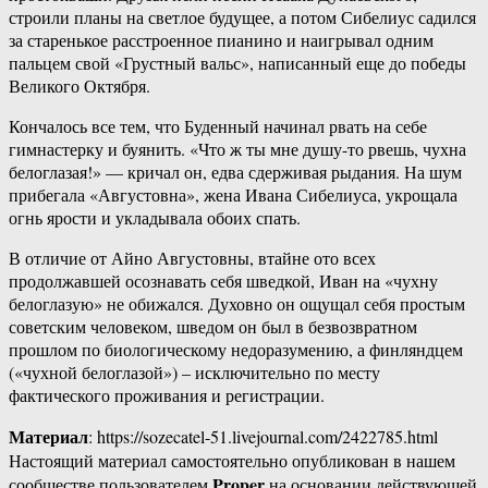
строили планы на светлое будущее, а потом Сибелиус садился
за старенькое расстроенное пианино и наигрывал одним
пальцем свой «Грустный вальс», написанный еще до победы
Великого Октября.
Кончалось все тем, что Буденный начинал рвать на себе
гимнастерку и буянить. «Что ж ты мне душу-то рвешь, чухна
белоглазая!» — кричал он, едва сдерживая рыдания. На шум
прибегала «Августовна», жена Ивана Сибелиуса, укрощала
огнь ярости и укладывала обоих спать.
В отличие от Айно Августовны, втайне ото всех
продолжавшей осознавать себя шведкой, Иван на «чухну
белоглазую» не обижался. Духовно он ощущал себя простым
советским человеком, шведом он был в безвозвратном
прошлом по биологическому недоразумению, а финляндцем
(«чухной белоглазой») – исключительно по месту
фактического проживания и регистрации.
Материал
: https://sozecatel-51.livejournal.com/2422785.html
Настоящий материал самостоятельно опубликован в нашем
Proper
сообществе пользователем
на основании действующей